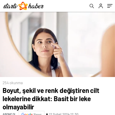
254 okunma
Boyut, şekil ve renk değiştiren cilt
lekelerine dikkat: Basit bir leke
olmayabilir
12 Şubat 2024 12:30
ABONE OL
News