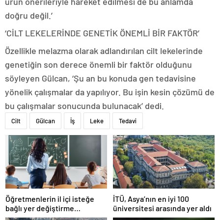
ürün önerileriyle hareket edilmesi de bu anlamda
doğru değil.’
‘CİLT LEKELERİNDE GENETİK ÖNEMLİ BİR FAKTÖR’
Özellikle melazma olarak adlandırılan cilt lekelerinde
genetiğin son derece önemli bir faktör olduğunu
söyleyen Gülcan, ‘Şu an bu konuda gen tedavisine
yönelik çalışmalar da yapılıyor. Bu işin kesin çözümü de
bu çalışmalar sonucunda bulunacak’ dedi.
Cilt
Gülcan
İş
Leke
Tedavi
Öğretmenlerin il içi isteğe
İTÜ, Asya’nın en iyi 100
bağlı yer değiştirme
üniversitesi arasında yer aldı
başvuruları ne zaman?