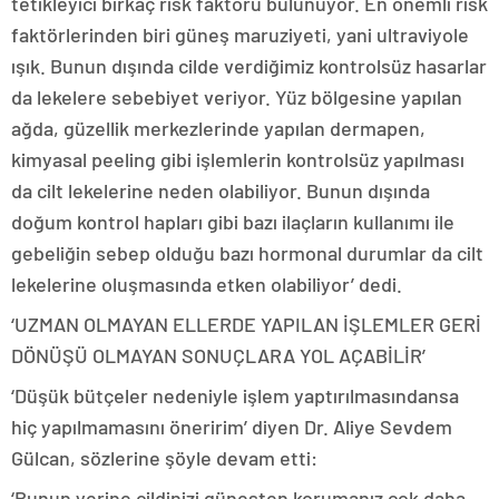
tetikleyici birkaç risk faktörü bulunuyor. En önemli risk
faktörlerinden biri güneş maruziyeti, yani ultraviyole
ışık. Bunun dışında cilde verdiğimiz kontrolsüz hasarlar
da lekelere sebebiyet veriyor. Yüz bölgesine yapılan
ağda, güzellik merkezlerinde yapılan dermapen,
kimyasal peeling gibi işlemlerin kontrolsüz yapılması
da cilt lekelerine neden olabiliyor. Bunun dışında
doğum kontrol hapları gibi bazı ilaçların kullanımı ile
gebeliğin sebep olduğu bazı hormonal durumlar da cilt
lekelerine oluşmasında etken olabiliyor’ dedi.
‘UZMAN OLMAYAN ELLERDE YAPILAN İŞLEMLER GERİ
DÖNÜŞÜ OLMAYAN SONUÇLARA YOL AÇABİLİR’
‘Düşük bütçeler nedeniyle işlem yaptırılmasındansa
hiç yapılmamasını öneririm’ diyen Dr. Aliye Sevdem
Gülcan, sözlerine şöyle devam etti:
‘Bunun yerine cildinizi güneşten korumanız çok daha