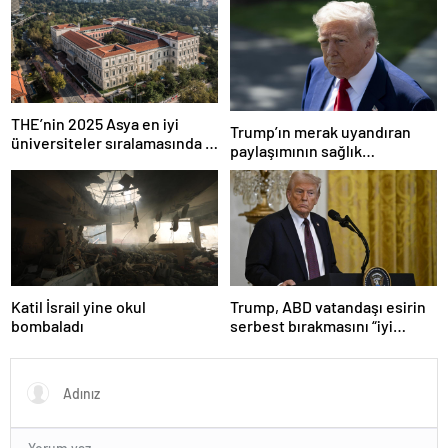
THE’nin 2025 Asya en iyi
Trump’ın merak uyandıran
üniversiteler sıralamasında 4
paylaşımının sağlık
Türk üniversitesi ilk 100’e
sistemiyle ilgili kararname
girdi
olduğu anlaşıldı
Katil İsrail yine okul
Trump, ABD vatandaşı esirin
bombaladı
serbest bırakmasını “iyi
niyetle atılmış bir adım”
olarak değerlendirdi