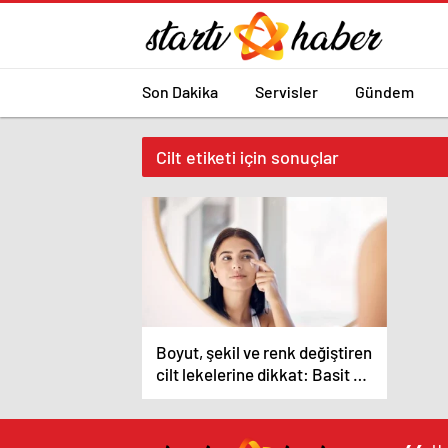
Son Dakika
Servisler
Gündem
Cilt etiketi için sonuçlar
Boyut, şekil ve renk değiştiren
cilt lekelerine dikkat: Basit bir
leke olmayabilir