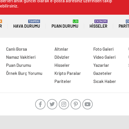
berleri anlık güncel olarak e-posta adresiniz üzerinden takip
ebilirsiniz.
K
TAHMİNİ
LİG
EKONOMİ
E
R
HAVA DURUMU
PUAN DURUMU
HISSELER
PARI
Canlı Borsa
Altınlar
Foto Galeri
Namaz Vakitleri
Dövizler
Video Galeri
Puan Durumu
Hisseler
Yazarlar
Örnek Burç Yorumu
Kripto Paralar
Gazeteler
Pariteler
Sıcak Haber