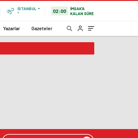
İMSAK'A
İSTANBUL
02:00
KALAN SÜRE
°
Yazarlar
Gazeteler