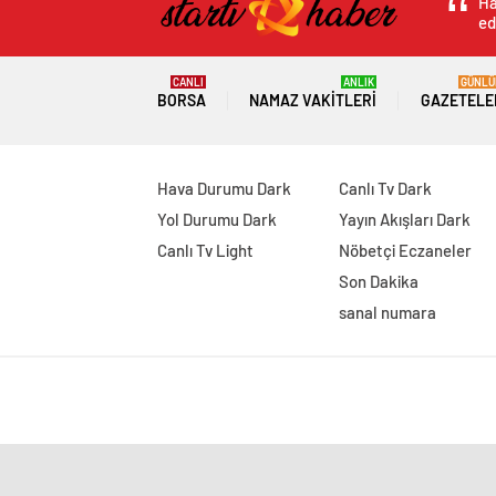
Ha
ed
CANLI
ANLIK
GÜNLÜ
BORSA
NAMAZ VAKITLERI
GAZETELE
Hava Durumu Dark
Canlı Tv Dark
Yol Durumu Dark
Yayın Akışları Dark
Canlı Tv Light
Nöbetçi Eczaneler
Son Dakika
sanal numara