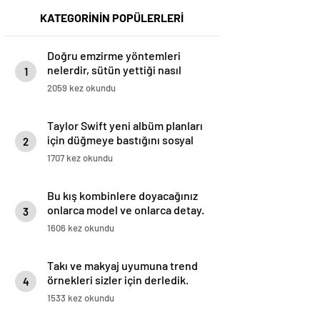
KATEGORİNİN POPÜLERLERİ
Doğru emzirme yöntemleri
nelerdir, sütün yettiği nasıl
1
anlaşılır?
2059 kez okundu
Taylor Swift yeni albüm planları
için düğmeye bastığını sosyal
2
medyadan duyurdu!
1707 kez okundu
Bu kış kombinlere doyacağınız
onlarca model ve onlarca detay.
3
1606 kez okundu
Takı ve makyaj uyumuna trend
örnekleri sizler için derledik.
4
1533 kez okundu