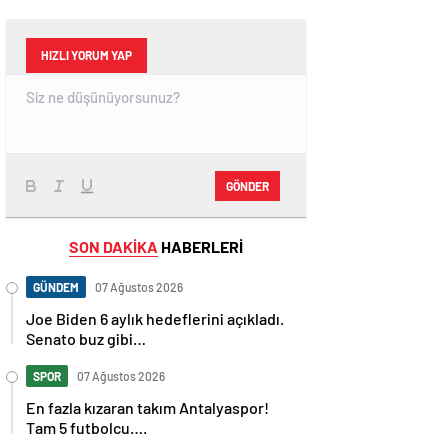
HIZLI YORUM YAP
GÖNDER
SON DAKİKA
HABERLERİ
GÜNDEM
07 Ağustos 2026
Joe Biden 6 aylık hedeflerini açıkladı.
Senato buz gibi…
SPOR
07 Ağustos 2026
En fazla kızaran takım Antalyaspor!
Tam 5 futbolcu….