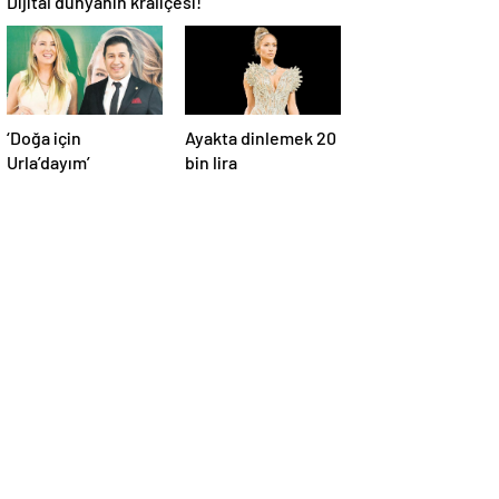
Dijital dünyanın kraliçesi!
‘Doğa için
Ayakta dinlemek 20
Urla’dayım’
bin lira