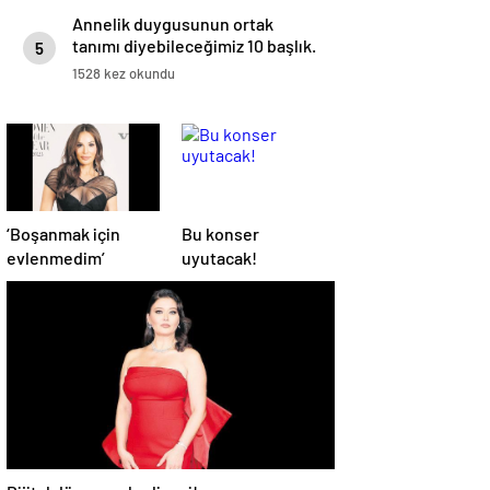
Annelik duygusunun ortak
tanımı diyebileceğimiz 10 başlık.
5
1528 kez okundu
‘Boşanmak için
Bu konser
evlenmedim’
uyutacak!