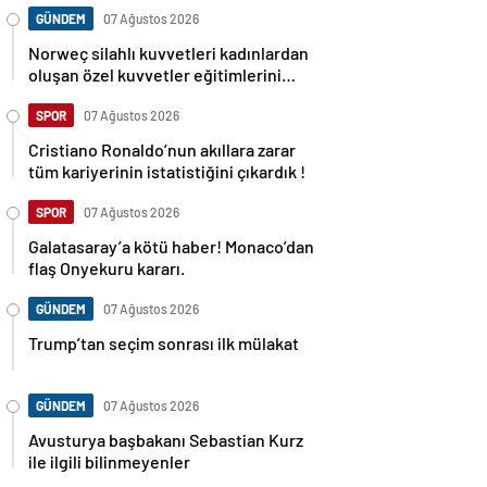
GÜNDEM
07 Ağustos 2026
Norweç silahlı kuvvetleri kadınlardan
oluşan özel kuvvetler eğitimlerini
başlattı.
SPOR
07 Ağustos 2026
Cristiano Ronaldo’nun akıllara zarar
tüm kariyerinin istatistiğini çıkardık !
SPOR
07 Ağustos 2026
Galatasaray’a kötü haber! Monaco’dan
flaş Onyekuru kararı.
GÜNDEM
07 Ağustos 2026
Trump’tan seçim sonrası ilk mülakat
GÜNDEM
07 Ağustos 2026
Avusturya başbakanı Sebastian Kurz
ile ilgili bilinmeyenler