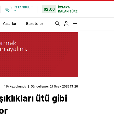
İMSAK'A
İSTANBUL
02:00
KALAN SÜRE
°
Yazarlar
Gazeteler
114 kez okundu
|
Güncelleme: 27 Ocak 2025 13:20
lıkları ütü gibi
yor