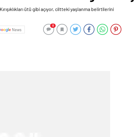
0
News