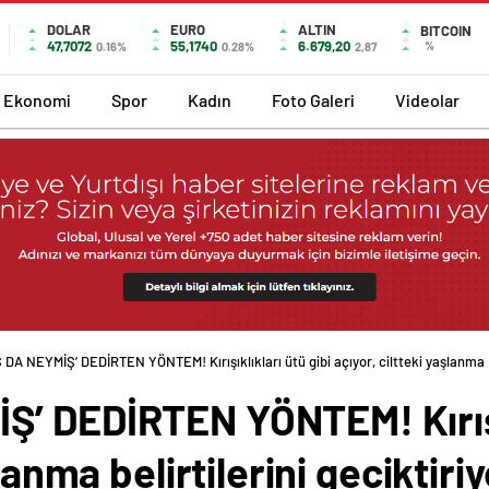
DOLAR
EURO
ALTIN
BITCOIN
47,7072
55,1740
6.679,20
%
0.16%
0.28%
2,87
Ekonomi
Spor
Kadın
Foto Galeri
Videolar
 DA NEYMİŞ’ DEDİRTEN YÖNTEM! Kırışıklıkları ütü gibi açıyor, ciltteki yaşlanma
’ DEDİRTEN YÖNTEM! Kırışık
lanma belirtilerini geciktiri