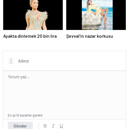
Ayakta dinlemek 20 bin lira
Şevval’in nazar korkusu
En az 10 karakter gerekli
Gönder