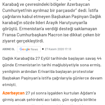
Karabağ ve çevresindeki bölgeler Azerbaycan
Cumhuriyeti'nin ayrılmaz bir parçasıdır” dedi. İstifa
çağrılarını kabul etmeyen Başbakan Paşinyan Dağlık
karabağ'ın sözde lideri Arayik Harutyunyan'la
görüştü. Ermenistan'a verdiği desteği saklamayan
Fransa Cumhurbaşkanı Macron ise dikkat çeken bir
ziyaret gerçekleştirdi.
27 Kasım 2020 17:13
ABONE OL
News
Dağlık Karabağ’da 27 Eylül tarihinde başlayan savaş 44
günde Ermenistan’ın tarihi mağlubiyetiyle sona ermiş,
yenilginin ardından Erivan’da başlayan protestolar
Başbakan Paşinyan’a istifa çağrılarıyla günlerce devam
etmişti.
Azerbaycan
27 yıl sonra işgalden kurtulan Ağdam’a
girmiş ancak şehirdeki acı tablo, gün ışığıyla birlikte