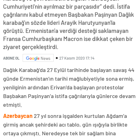
Cumhuriyeti'nin ayrılmaz bir parçasıdır” dedi. İstifa
çağrılarını kabul etmeyen Başbakan Paşinyan Dağlık
karabağ'ın sözde lideri Arayik Harutyunyan'la
görüştü. Ermenistan'a verdiği desteği saklamayan
Fransa Cumhurbaşkanı Macron ise dikkat çeken bir
ziyaret gerçekleştirdi.
27 Kasım 2020 17:14
ABONE OL
News
Dağlık Karabağ’da 27 Eylül tarihinde başlayan savaş 44
günde Ermenistan’ın tarihi mağlubiyetiyle sona ermiş,
yenilginin ardından Erivan’da başlayan protestolar
Başbakan Paşinyan’a istifa çağrılarıyla günlerce devam
etmişti.
Azerbaycan
27 yıl sonra işgalden kurtulan Ağdam’a
girmiş ancak şehirdeki acı tablo, gün ışığıyla birlikte
ortaya çıkmıştı. Neredeyse tek bir sağlam bina