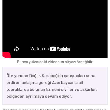
Burası yukarıda ki videonun altyazı örneğidir.
Öte yandan Dağlık Karabağ’da çatışmaları sona
erdiren anlaşma gereği Azerbaycan’a ait
topraklarda bulunan Ermeni siviller ve askerler,
bölgeden ayrılmaya devam ediyor.
Yenilginin ardından başkent Erivan’da istifa etmesi için