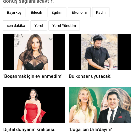
dönüş sağlanılacaktır.”
Bayırköy
Bilecik
Eğitim
Ekonomi
Kadın
son dakika
Yerel
Yerel Yönetim
‘Boşanmak için evlenmedim’
Bu konser uyutacak!
Dijital dünyanın kraliçesi!
‘Doğa için Urla’dayım’