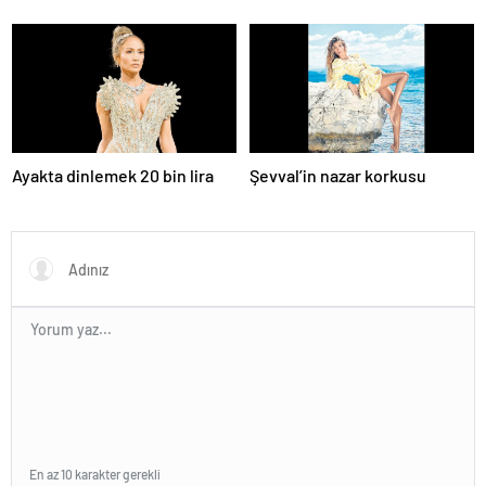
Ayakta dinlemek 20 bin lira
Şevval’in nazar korkusu
En az 10 karakter gerekli