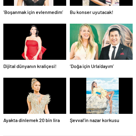
‘Boşanmak için evlenmedim’
Bu konser uyutacak!
Dijital dünyanın kraliçesi!
‘Doğa için Urla’dayım’
Ayakta dinlemek 20 bin lira
Şevval’in nazar korkusu