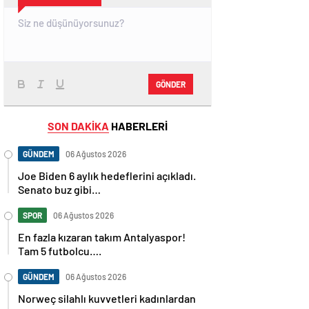
GÖNDER
SON DAKİKA
HABERLERİ
GÜNDEM
06 Ağustos 2026
Joe Biden 6 aylık hedeflerini açıkladı.
Senato buz gibi…
SPOR
06 Ağustos 2026
En fazla kızaran takım Antalyaspor!
Tam 5 futbolcu….
GÜNDEM
06 Ağustos 2026
Norweç silahlı kuvvetleri kadınlardan