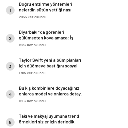
Doğru emzirme yöntemleri
nelerdir, sütün yettiği nasıl
1
anlaşılır?
2055 kez okundu
Diyarbakır’da görenleri
gülümseten kovalamaca: İş
2
yerinden kaçtı karayoluna girdi,
1984 kez okundu
3 gün sonra bulundu
Taylor Swift yeni albüm planları
için düğmeye bastığını sosyal
3
medyadan duyurdu!
1705 kez okundu
Bu kış kombinlere doyacağınız
onlarca model ve onlarca detay.
4
1604 kez okundu
Takı ve makyaj uyumuna trend
örnekleri sizler için derledik.
5