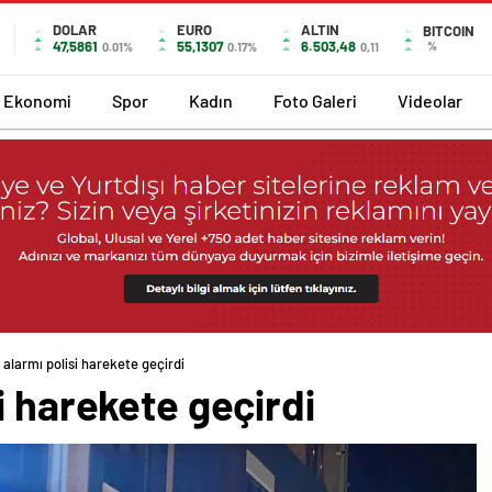
DOLAR
EURO
ALTIN
BITCOIN
47,5861
55,1307
6.503,48
%
0.01%
0.17%
0,11
Ekonomi
Spor
Kadın
Foto Galeri
Videolar
alarmı polisi harekete geçirdi
i harekete geçirdi