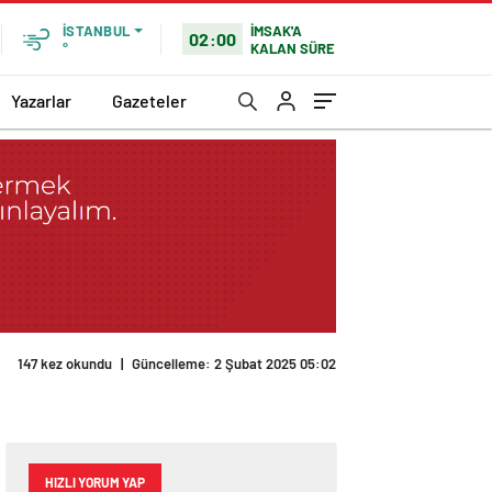
İMSAK'A
İSTANBUL
02:00
KALAN SÜRE
°
Yazarlar
Gazeteler
147 kez okundu
|
Güncelleme: 2 Şubat 2025 05:02
HIZLI YORUM YAP