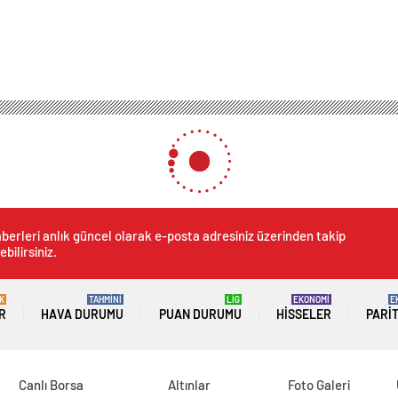
berleri anlık güncel olarak e-posta adresiniz üzerinden takip
ebilirsiniz.
K
TAHMİNİ
LİG
EKONOMİ
E
R
HAVA DURUMU
PUAN DURUMU
HISSELER
PARI
Canlı Borsa
Altınlar
Foto Galeri