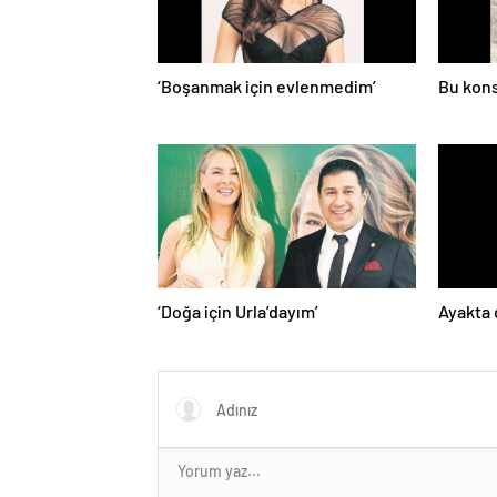
‘Boşanmak için evlenmedim’
Bu kons
‘Doğa için Urla’dayım’
Ayakta 