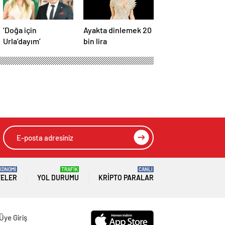
‘Doğa için
Ayakta dinlemek 20
Urla’dayım’
bin lira
KONOMİ
TRAFİK
CANLI
TELER
YOL DURUMU
KRIPTO PARALAR
Üye Giriş