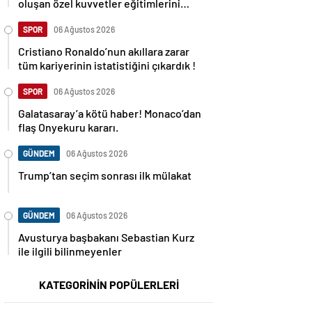
oluşan özel kuvvetler eğitimlerini
başlattı.
SPOR
06 Ağustos 2026
Cristiano Ronaldo’nun akıllara zarar
tüm kariyerinin istatistiğini çıkardık !
SPOR
06 Ağustos 2026
Galatasaray’a kötü haber! Monaco’dan
flaş Onyekuru kararı.
GÜNDEM
06 Ağustos 2026
Trump’tan seçim sonrası ilk mülakat
GÜNDEM
06 Ağustos 2026
Avusturya başbakanı Sebastian Kurz
ile ilgili bilinmeyenler
KATEGORİNİN POPÜLERLERİ