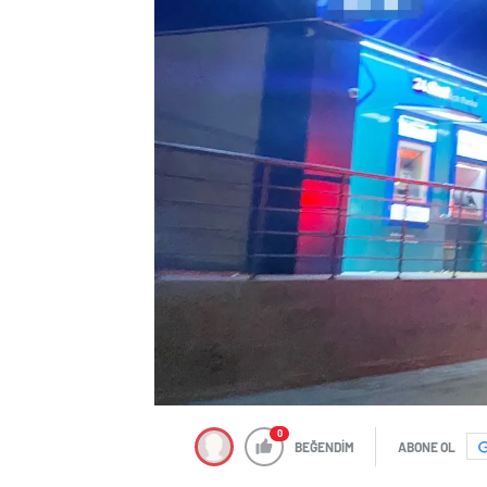
0
BEĞENDİM
ABONE OL