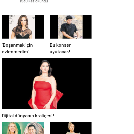
1530 kez okundu
‘Boşanmak için
Bu konser
evlenmedim’
uyutacak!
Dijital dünyanın kraliçesi!