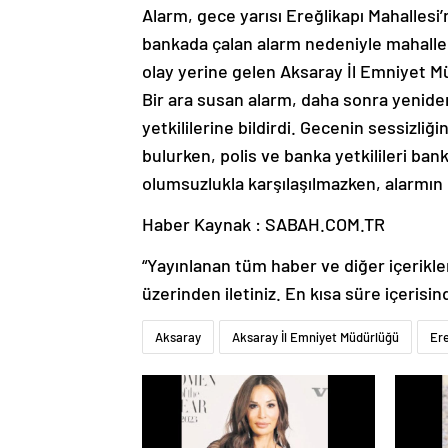
Alarm, gece yarısı Ereğlikapı Mahallesi’
bankada çalan alarm nedeniyle mahalled
olay yerine gelen Aksaray İl Emniyet M
Bir ara susan alarm, daha sonra yenide
yetkililerine bildirdi. Gecenin sessizliğ
bulurken, polis ve banka yetkilileri ban
olumsuzlukla karşılaşılmazken, alarmın e
Haber Kaynak : SABAH.COM.TR
“Yayınlanan tüm haber ve diğer içerikler i
üzerinden iletiniz. En kısa süre içerisin
Aksaray
Aksaray İl Emniyet Müdürlüğü
Ere