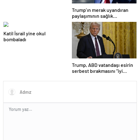
Trump’ın merak uyandıran
paylaşımının sağlık
sistemiyle ilgili kararname
olduğu anlaşıldı
Katil İsrail yine okul
bombaladı
Trump, ABD vatandaşı esirin
serbest bırakmasını “iyi
niyetle atılmış bir adım”
olarak değerlendirdi