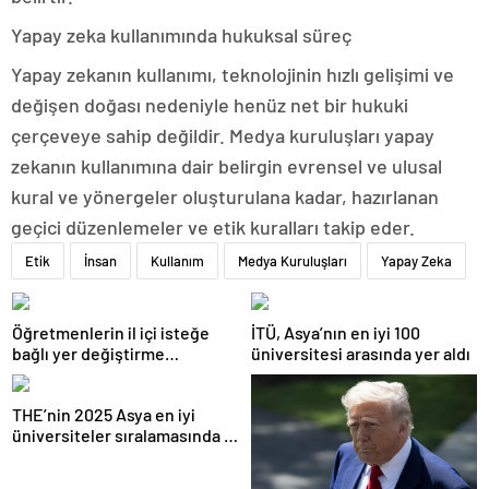
Yapay zeka kullanımında hukuksal süreç
Yapay zekanın kullanımı, teknolojinin hızlı gelişimi ve
değişen doğası nedeniyle henüz net bir hukuki
çerçeveye sahip değildir. Medya kuruluşları yapay
zekanın kullanımına dair belirgin evrensel ve ulusal
kural ve yönergeler oluşturulana kadar, hazırlanan
geçici düzenlemeler ve etik kuralları takip eder.
Etik
İnsan
Kullanım
Medya Kuruluşları
Yapay Zeka
Öğretmenlerin il içi isteğe
İTÜ, Asya’nın en iyi 100
bağlı yer değiştirme
üniversitesi arasında yer aldı
başvuruları ne zaman?
THE’nin 2025 Asya en iyi
üniversiteler sıralamasında 4
Türk üniversitesi ilk 100’e
girdi