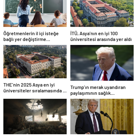
Öğretmenlerin il içi isteğe
İTÜ, Asya’nın en iyi 100
bağlı yer değiştirme
üniversitesi arasında yer aldı
başvuruları ne zaman?
THE’nin 2025 Asya en iyi
Trump’ın merak uyandıran
üniversiteler sıralamasında 4
paylaşımının sağlık
Türk üniversitesi ilk 100’e
sistemiyle ilgili kararname
girdi
olduğu anlaşıldı