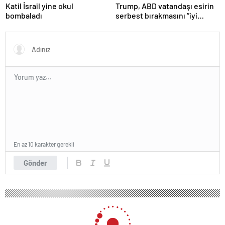
Katil İsrail yine okul
Trump, ABD vatandaşı esirin
bombaladı
serbest bırakmasını “iyi
niyetle atılmış bir adım”
olarak değerlendirdi
En az 10 karakter gerekli
Gönder