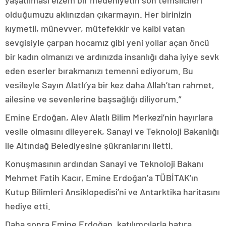
yaşatılması elzem bir medeniyetin son temsilcileri’
olduğumuzu aklınızdan çıkarmayın. Her birinizin
kıymetli, münevver, mütefekkir ve kalbi vatan
sevgisiyle çarpan hocamız gibi yeni yollar açan öncü
bir kadın olmanızı ve ardınızda insanlığı daha iyiye sevk
eden eserler bırakmanızı temenni ediyorum. Bu
vesileyle Sayın Alatlı’ya bir kez daha Allah’tan rahmet,
ailesine ve sevenlerine başsağlığı diliyorum.”
Emine Erdoğan, Alev Alatlı Bilim Merkezi’nin hayırlara
vesile olmasını dileyerek, Sanayi ve Teknoloji Bakanlığı
ile Altındağ Belediyesine şükranlarını iletti.
Konuşmasının ardından Sanayi ve Teknoloji Bakanı
Mehmet Fatih Kacır, Emine Erdoğan’a TÜBİTAK’ın
Kutup Bilimleri Ansiklopedisi’ni ve Antarktika haritasını
hediye etti.
Daha sonra Emine Erdoğan, katılımcılarla hatıra