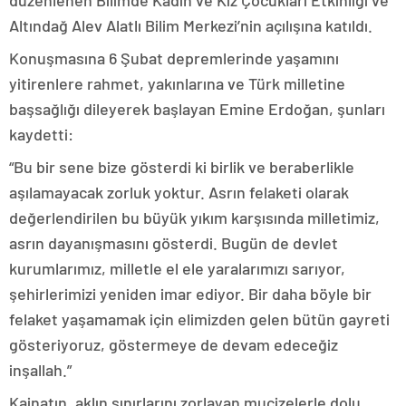
düzenlenen Bilimde Kadın ve Kız Çocukları Etkinliği ve
Altındağ Alev Alatlı Bilim Merkezi’nin açılışına katıldı.
Konuşmasına 6 Şubat depremlerinde yaşamını
yitirenlere rahmet, yakınlarına ve Türk milletine
başsağlığı dileyerek başlayan Emine Erdoğan, şunları
kaydetti:
“Bu bir sene bize gösterdi ki birlik ve beraberlikle
aşılamayacak zorluk yoktur. Asrın felaketi olarak
değerlendirilen bu büyük yıkım karşısında milletimiz,
asrın dayanışmasını gösterdi. Bugün de devlet
kurumlarımız, milletle el ele yaralarımızı sarıyor,
şehirlerimizi yeniden imar ediyor. Bir daha böyle bir
felaket yaşamamak için elimizden gelen bütün gayreti
gösteriyoruz, göstermeye de devam edeceğiz
inşallah.”
Kainatın, aklın sınırlarını zorlayan mucizelerle dolu,