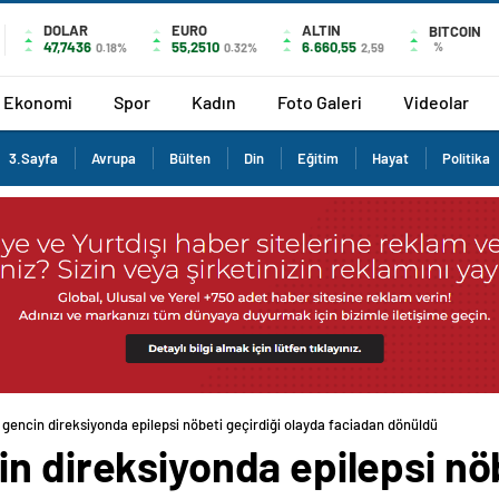
DOLAR
EURO
ALTIN
BITCOIN
47,7436
55,2510
6.660,55
%
0.18%
0.32%
2,59
Ekonomi
Spor
Kadın
Foto Galeri
Videolar
3.Sayfa
Avrupa
Bülten
Din
Eğitim
Hayat
Politika
 gencin direksiyonda epilepsi nöbeti geçirdiği olayda faciadan dönüldü
n direksiyonda epilepsi nöb