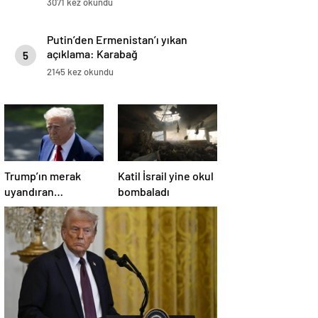
3071 kez okundu
Putin’den Ermenistan’ı yıkan
açıklama: Karabağ
5
Azerbaycan’ın ayrılmaz bir
2145 kez okundu
parçasıdır!
Trump’ın merak
Katil İsrail yine okul
uyandıran
bombaladı
paylaşımının sağlık
sistemiyle ilgili
kararname olduğu
anlaşıldı