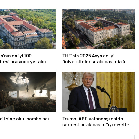
a’nın en iyi 100
THE’nin 2025 Asya en iyi
itesi arasında yer aldı
üniversiteler sıralamasında 4
Türk üniversitesi ilk 100’e girdi
srail yine okul bombaladı
Trump, ABD vatandaşı esirin
serbest bırakmasını “iyi niyetle
atılmış bir adım” olarak
değerlendirdi