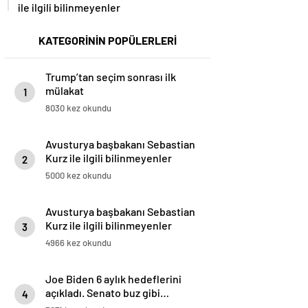
ile ilgili bilinmeyenler
KATEGORİNİN POPÜLERLERİ
Trump’tan seçim sonrası ilk
mülakat
1
8030 kez okundu
Avusturya başbakanı Sebastian
Kurz ile ilgili bilinmeyenler
2
5000 kez okundu
Avusturya başbakanı Sebastian
Kurz ile ilgili bilinmeyenler
3
4966 kez okundu
Joe Biden 6 aylık hedeflerini
açıkladı. Senato buz gibi…
4