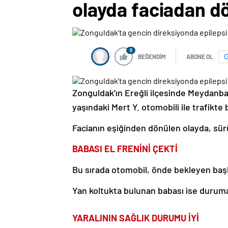
olayda faciadan d
0
BEĞENDİM
ABONE OL
Zonguldak’ın Ereğli ilçesinde Meydanb
yaşındaki Mert Y. otomobili ile trafikte 
Facianın eşiğinden dönülen olayda, sür
BABASI EL FRENİNİ ÇEKTİ
Bu sırada otomobil, önde bekleyen başk
Yan koltukta bulunan babası ise duruma
YARALININ SAĞLIK DURUMU İYİ