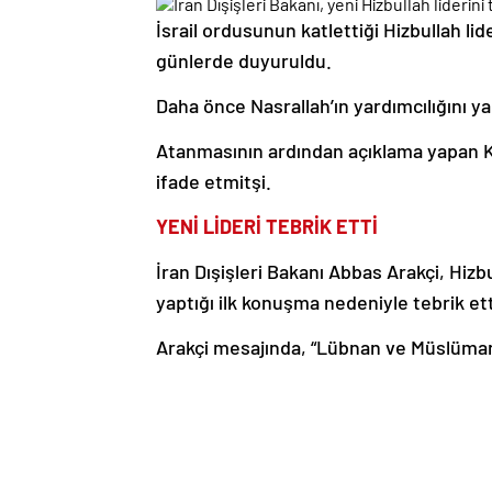
İsrail ordusunun katlettiği Hizbullah li
günlerde duyuruldu.
Daha önce Nasrallah’ın yardımcılığını y
Atanmasının ardından açıklama yapan Ka
ifade etmitşi.
YENİ LİDERİ TEBRİK ETTİ
İran Dışişleri Bakanı Abbas Arakçi, Hiz
yaptığı ilk konuşma nedeniyle tebrik ett
Arakçi mesajında, “Lübnan ve Müslüman 
büyük şehit ve kahraman Seyyid Hasan N
İslam direniş hareketi Hizbullah’ın yeni
içtenlikle kutluyorum, Allah ona rahmet 