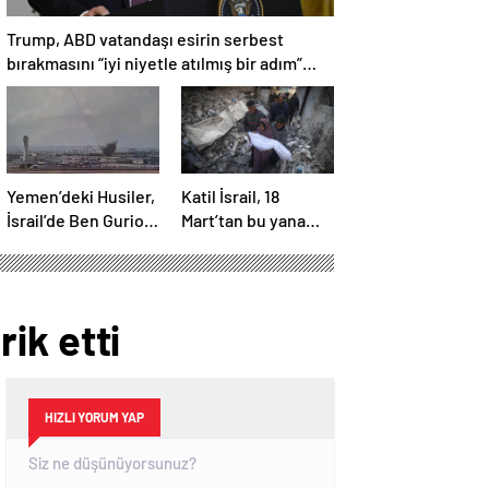
Trump, ABD vatandaşı esirin serbest
bırakmasını “iyi niyetle atılmış bir adım”
olarak değerlendirdi
Yemen’deki Husiler,
Katil İsrail, 18
İsrail’de Ben Gurion
Mart’tan bu yana
Havalimanı’nı vurdu
595 çocuğu
hayattan kopardı
rik etti
HIZLI YORUM YAP