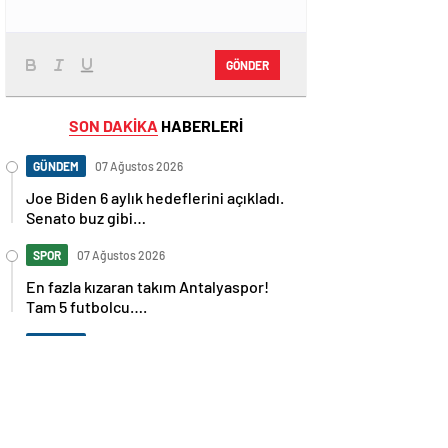
GÖNDER
SON DAKİKA
HABERLERİ
GÜNDEM
07 Ağustos 2026
Joe Biden 6 aylık hedeflerini açıkladı.
Senato buz gibi…
SPOR
07 Ağustos 2026
En fazla kızaran takım Antalyaspor!
Tam 5 futbolcu….
GÜNDEM
07 Ağustos 2026
Norweç silahlı kuvvetleri kadınlardan
oluşan özel kuvvetler eğitimlerini
başlattı.
SPOR
07 Ağustos 2026