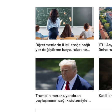
Öğretmenlerin il içi isteğe bağlı
İTÜ, Asy
yer değiştirme başvuruları ne
ünivers
zaman?
Trump’ın merak uyandıran
Katil İ
paylaşımının sağlık sistemiyle
ilgili kararname olduğu anlaşıldı