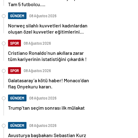
Tam 5 futbolcu….
GÜNDEM
08 Ağustos 2026
Norweç silahlı kuvvetleri kadınlardan
oluşan özel kuvvetler eğitimlerini
başlattı.
SPOR
08 Ağustos 2026
Cristiano Ronaldo’nun akıllara zarar
tüm kariyerinin istatistiğini çıkardık !
SPOR
08 Ağustos 2026
Galatasaray’a kötü haber! Monaco’dan
flaş Onyekuru kararı.
GÜNDEM
08 Ağustos 2026
Trump’tan seçim sonrası ilk mülakat
GÜNDEM
08 Ağustos 2026
Avusturya başbakanı Sebastian Kurz