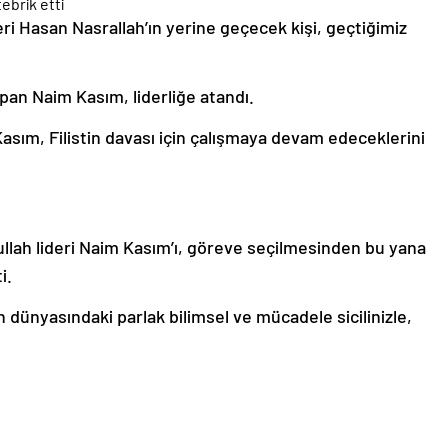
deri Hasan Nasrallah’ın yerine geçecek kişi, geçtiğimiz
apan Naim Kasım, liderliğe atandı.
sım, Filistin davası için çalışmaya devam edeceklerini
bullah lideri Naim Kasım’ı, göreve seçilmesinden bu yana
i.
dünyasındaki parlak bilimsel ve mücadele sicilinizle,
asrallah’ın halefi olarak, konsey tarafından Lübnan
 Genel Sekreteri olarak seçilmenizden dolayı sizi
etsin.” dedi.