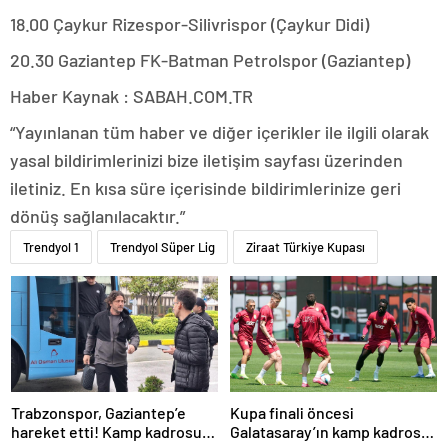
18.00 Çaykur Rizespor-Silivrispor (Çaykur Didi)
20.30 Gaziantep FK-Batman Petrolspor (Gaziantep)
Haber Kaynak : SABAH.COM.TR
“Yayınlanan tüm haber ve diğer içerikler ile ilgili olarak
yasal bildirimlerinizi bize iletişim sayfası üzerinden
iletiniz. En kısa süre içerisinde bildirimlerinize geri
dönüş sağlanılacaktır.”
Trendyol 1
Trendyol Süper Lig
Ziraat Türkiye Kupası
Trabzonspor, Gaziantep’e
Kupa finali öncesi
hareket etti! Kamp kadrosu
Galatasaray’ın kamp kadrosu