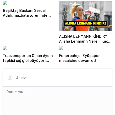
açıklandı…
belli oldu!
Beşiktaş Başkanı Serdal
Adalı, mazbata töreninde
konuştu: Gün istikrar
günüdür
ALISHA LEHMANN KİMDİR?
Alisha Lehmann Nereli, Kaç
Yaşında, Hangi Takımda
Oynuyor?
Trabzonspor’un Cihan Aydın
Fenerbahçe, Eyüpspor
tepkisi çığ gibi büyüyor!
mesaisine devam etti
Yöneticilerden açıklama…