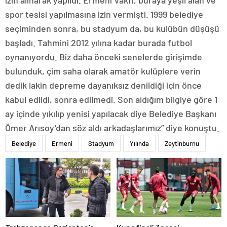
izin alınarak yapıldı. Ermeni Vakfı, buraya yeşil alan ve
spor tesisi yapılmasına izin vermişti. 1999 belediye
seçiminden sonra, bu stadyum da, bu kulübün düşüşü
başladı. Tahmini 2012 yılına kadar burada futbol
oynanıyordu. Biz daha önceki senelerde girişimde
bulunduk, çim saha olarak amatör kulüplere verin
dedik lakin depreme dayanıksız denildiği için önce
kabul edildi, sonra edilmedi. Son aldığım bilgiye göre 1
ay içinde yıkılıp yenisi yapılacak diye Belediye Başkanı
Ömer Arısoy’dan söz aldı arkadaşlarımız” diye konuştu.
Belediye
Ermeni
Stadyum
Yılında
Zeytinburnu