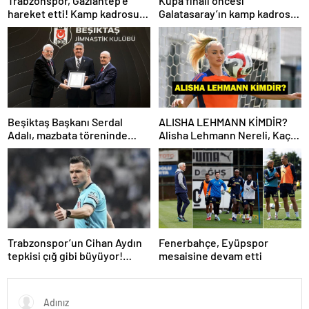
Trabzonspor, Gaziantep’e
Kupa finali öncesi
hareket etti! Kamp kadrosu
Galatasaray’ın kamp kadrosu
açıklandı…
belli oldu!
Beşiktaş Başkanı Serdal
ALISHA LEHMANN KİMDİR?
Adalı, mazbata töreninde
Alisha Lehmann Nereli, Kaç
konuştu: Gün istikrar
Yaşında, Hangi Takımda
günüdür
Oynuyor?
Trabzonspor’un Cihan Aydın
Fenerbahçe, Eyüpspor
tepkisi çığ gibi büyüyor!
mesaisine devam etti
Yöneticilerden açıklama…