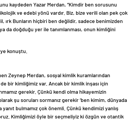
uğunu kaydeden Yazar Merdan, “Kimdir ben sorusunu
kolojik ve edebi yönü vardır. Biz, bize verili olan pek çok
il, ırk Bunların hiçbiri ben değildir, sadece benimizden
ü ya da doğduğu yer ile tanımlanması, onun kimliğini
iye konuştu.
inen Zeynep Merdan, sosyal kimlik kuramlarından
 bir kimliğimiz var. Ancak bir kimlik inşası için
nmamız gerekir. Çünkü kendi olma hikayemizin
k olarak şu soruları sormanız gerekir ‘ben kimim, dünyada
a yanıt bulmamız çok önemli. Çünkü kendimizi yanlış
z. Kimliğimizi öyle bir seçmeliyiz ki özgün ve otantik