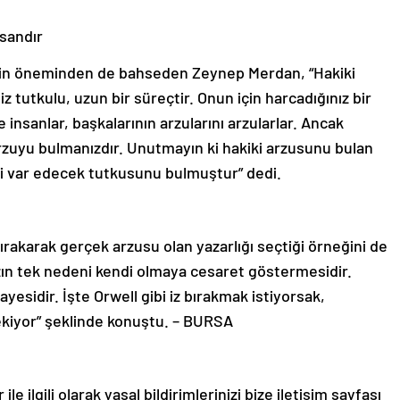
nsandır
in öneminden de bahseden Zeynep Merdan, “Hakiki
niz tutkulu, uzun bir süreçtir. Onun için harcadığınız bir
nsanlar, başkalarının arzularını arzularlar. Ancak
 arzuyu bulmanızdır. Unutmayın ki hakiki arzusunu bulan
ini var edecek tutkusunu bulmuştur” dedi.
ırakarak gerçek arzusu olan yazarlığı seçtiği örneğini de
ın tek nedeni kendi olmaya cesaret göstermesidir.
yesidir. İşte Orwell gibi iz bırakmak istiyorsak,
kiyor” şeklinde konuştu. – BURSA
le ilgili olarak yasal bildirimlerinizi bize iletişim sayfası