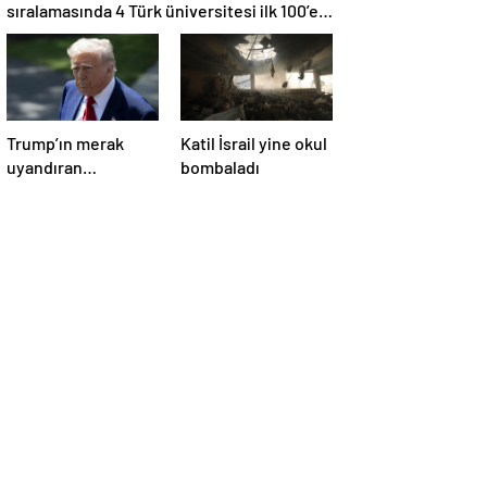
sıralamasında 4 Türk üniversitesi ilk 100’e
girdi
Trump’ın merak
Katil İsrail yine okul
uyandıran
bombaladı
paylaşımının sağlık
sistemiyle ilgili
kararname olduğu
anlaşıldı