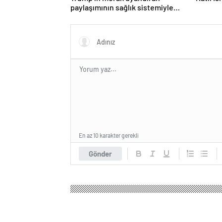
paylaşımının sağlık sistemiyle
ilgili kararname olduğu anlaşıldı
En az 10 karakter gerekli
Gönder
Star Tv Haber
Gündem
Eğitim
Bilecik’te Ara