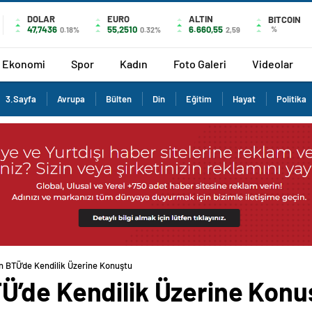
DOLAR
EURO
ALTIN
BITCOIN
47,7436
55,2510
6.660,55
%
0.18%
0.32%
2,59
Ekonomi
Spor
Kadın
Foto Galeri
Videolar
3.Sayfa
Avrupa
Bülten
Din
Eğitim
Hayat
Politika
 BTÜ’de Kendilik Üzerine Konuştu
’de Kendilik Üzerine Konu