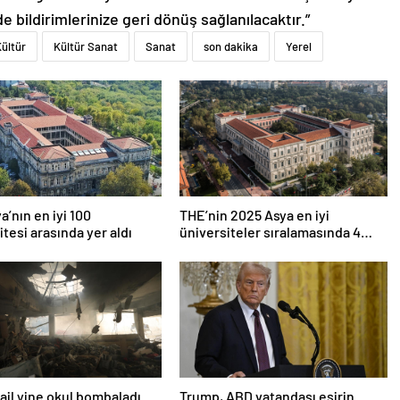
de bildirimlerinize geri dönüş sağlanılacaktır.”
ültür
Kültür Sanat
Sanat
son dakika
Yerel
a’nın en iyi 100
THE’nin 2025 Asya en iyi
itesi arasında yer aldı
üniversiteler sıralamasında 4
Türk üniversitesi ilk 100’e girdi
srail yine okul bombaladı
Trump, ABD vatandaşı esirin