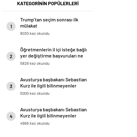
KATEGORİNİN POPÜLERLERİ
Trump’tan seçim sonrası ilk
mülakat
1
8030 kez okundu
Öğretmenlerin il içi isteğe bağlı
yer değiştirme başvuruları ne
2
zaman?
5828 kez okundu
Avusturya başbakanı Sebastian
Kurz ile ilgili bilinmeyenler
3
5000 kez okundu
Avusturya başbakanı Sebastian
Kurz ile ilgili bilinmeyenler
4
4966 kez okundu