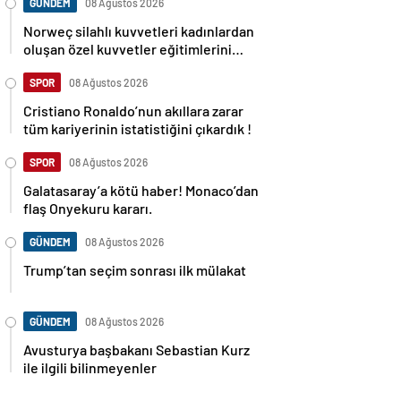
GÜNDEM
08 Ağustos 2026
Norweç silahlı kuvvetleri kadınlardan
oluşan özel kuvvetler eğitimlerini
başlattı.
SPOR
08 Ağustos 2026
Cristiano Ronaldo’nun akıllara zarar
tüm kariyerinin istatistiğini çıkardık !
SPOR
08 Ağustos 2026
Galatasaray’a kötü haber! Monaco’dan
flaş Onyekuru kararı.
GÜNDEM
08 Ağustos 2026
Trump’tan seçim sonrası ilk mülakat
GÜNDEM
08 Ağustos 2026
Avusturya başbakanı Sebastian Kurz
ile ilgili bilinmeyenler