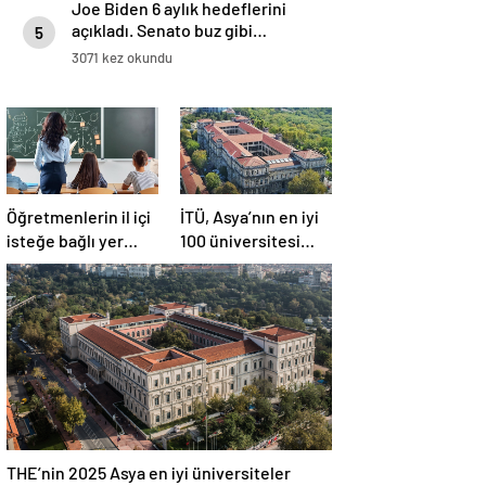
Joe Biden 6 aylık hedeflerini
açıkladı. Senato buz gibi…
5
3071 kez okundu
Öğretmenlerin il içi
İTÜ, Asya’nın en iyi
isteğe bağlı yer
100 üniversitesi
değiştirme
arasında yer aldı
başvuruları ne
zaman?
THE’nin 2025 Asya en iyi üniversiteler