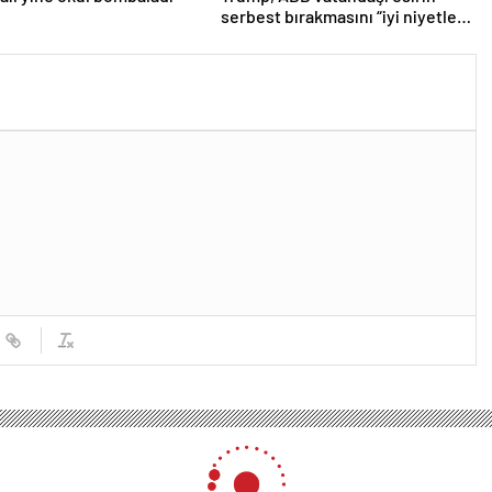
serbest bırakmasını “iyi niyetle
atılmış bir adım” olarak
değerlendirdi
 Tatil Müjdesi: Ücretsiz Çocuk Tiyatroları