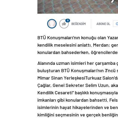
0
BEĞENDİM
ABONE OL
BTÜ Konuşmaları’nın konuğu olan Yazar
kendilik meselesini anlattı. Merdan; ger
konulardan bahsederken, öğrencilerden 
Alanında uzman isimleri her çarşamba g
buluşturan BTÜ Konuşmaları’nın 3’ncü
Mimar Sinan YerleşkesiTurkuaz Salon’da
Çağlar, Genel Sekreter Selim Uzun, akad
Kendilik Cesareti” başlıklı konuşmasıyl
imkanları gibi konulardan bahsetti. Fels
isimlerinin hayat hikayelerinden ve ben
kimliğini seçmesinin ve gerçek benliğin