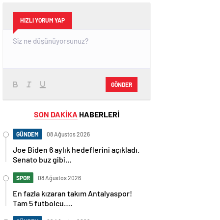
HIZLI YORUM YAP
GÖNDER
SON DAKİKA
HABERLERİ
GÜNDEM
08 Ağustos 2026
Joe Biden 6 aylık hedeflerini açıkladı.
Senato buz gibi…
SPOR
08 Ağustos 2026
En fazla kızaran takım Antalyaspor!
Tam 5 futbolcu….