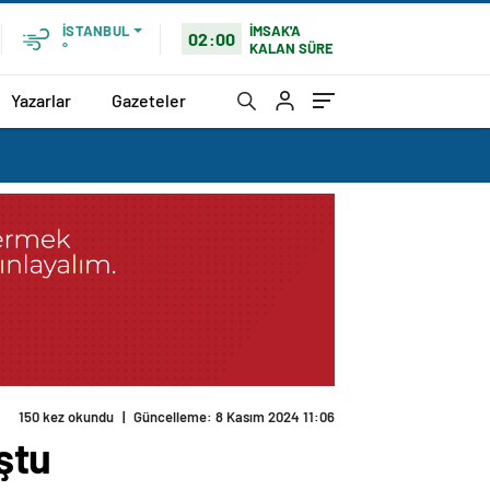
İMSAK'A
İSTANBUL
02:00
KALAN SÜRE
°
Yazarlar
Gazeteler
ştu