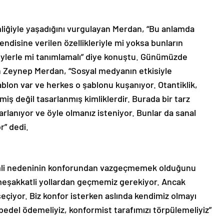
mliğiyle yaşadığını vurgulayan Merdan, “Bu anlamda
Kendisine verilen özellikleriyle mi yoksa bunların
eylerle mi tanımlamalı” diye konuştu. Günümüzde
ten Zeynep Merdan, “Sosyal medyanın etkisiyle
şablon var ve herkes o şablonu kuşanıyor. Otantiklik,
miş değil tasarlanmış kimliklerdir. Burada bir tarz
sarlanıyor ve öyle olmanız isteniyor. Bunlar da sanal
r” dedi.
emli nedeninin konforundan vazgeçmemek olduğunu
meşakkatli yollardan geçmemiz gerekiyor. Ancak
seçiyor. Biz konfor isterken aslında kendimiz olmayı
bedel ödemeliyiz, konformist tarafımızı törpülemeliyiz”