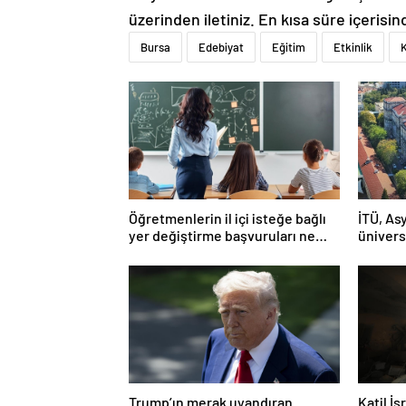
üzerinden iletiniz. En kısa süre içerisin
Bursa
Edebiyat
Eğitim
Etkinlik
K
Öğretmenlerin il içi isteğe bağlı
İTÜ, Asy
yer değiştirme başvuruları ne
ünivers
zaman?
Trump’ın merak uyandıran
Katil İ