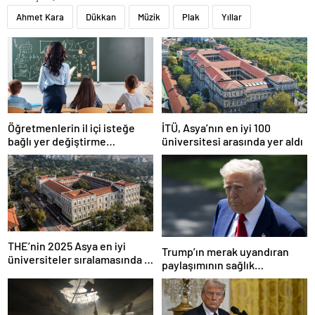
Ahmet Kara
Dükkan
Müzik
Plak
Yıllar
Öğretmenlerin il içi isteğe
İTÜ, Asya’nın en iyi 100
bağlı yer değiştirme
üniversitesi arasında yer aldı
başvuruları ne zaman?
THE’nin 2025 Asya en iyi
Trump’ın merak uyandıran
üniversiteler sıralamasında 4
paylaşımının sağlık
Türk üniversitesi ilk 100’e
sistemiyle ilgili kararname
girdi
olduğu anlaşıldı