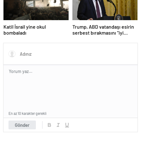
Katil İsrail yine okul
Trump, ABD vatandaşı esirin
bombaladı
serbest bırakmasını “iyi
niyetle atılmış bir adım”
olarak değerlendirdi
En az 10 karakter gerekli
Gönder