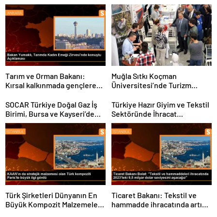
Tarım ve Orman Bakanı:
Muğla Sıtkı Koçman
Kırsal kalkınmada gençlere
Üniversitesi’nde Turizm
ve kadınlara pozitif ayrımcılık
Sektörü ve Öğrenciler
yapıyoruz
Buluştu
SOCAR Türkiye Doğal Gaz İş
Türkiye Hazır Giyim ve Tekstil
Birimi, Bursa ve Kayseri’de
Sektöründe İhracat
Şebeke Uzunluğunu Artıracak
Hedeflerini Açıkladı
Türk Şirketleri Dünyanın En
Ticaret Bakanı: Tekstil ve
Büyük Kompozit Malzemeler
hammadde ihracatında artış
Fuarında
var