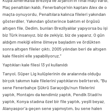
Kupa Amerika’da Brezilya ile Arjantin’in final maçı vardı.
Maç penaltıları kaldı. Fenerbahçe’nin kaptanı Alex de o
maçta oynuyordu. Penaltılara kalınca fileleri yakından
gösterdiler. Yakından gösterince baktım el örgüsü
altıgen file. Dedim, bunları Brezilyalılar yapıyorsa bu işi
biz Türk insanıyız, biz de zekiyiz, biz de yaparız. O gün
aldığım mekiği elime ölmeye başladım ve ördükten
sonra altıgen fileler çıktı. 2005 yılından beri de altıgen
kale filesini elle yapabiliyoruz.”
Yaptıkları kale filesi 13 yıl kullanıldı
Tanyol, Süper Lig kulüplerinin de aralarında olduğu
birçok takımın kale filelerini yaptıklarını belirterek, “Bu
sene Fenerbahçe Şükrü Saraçoğlu’nun filelerini
yaptık. Montajını da kendimiz yaptık. Pendik Stadı’nı
yaptık. Konya stadına özel bir file yaptık, yeşili beyaz.
Alanyaspor’a geçen sene yapmıştım, bu sene halen