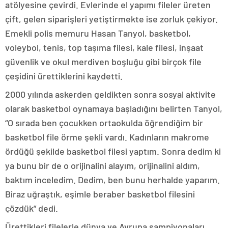
atölyesine çevirdi. Evlerinde el yapımı fileler üreten
çift, gelen siparişleri yetiştirmekte ise zorluk çekiyor.
Emekli polis memuru Hasan Tanyol, basketbol,
voleybol, tenis, top taşıma filesi, kale filesi, inşaat
güvenlik ve okul merdiven boşluğu gibi birçok file
çeşidini ürettiklerini kaydetti.
2000 yılında askerden geldikten sonra sosyal aktivite
olarak basketbol oynamaya başladığını belirten Tanyol,
“O sırada ben çocukken ortaokulda öğrendiğim bir
basketbol file örme şekli vardı. Kadınların makrome
ördüğü şekilde basketbol filesi yaptım. Sonra dedim ki
ya bunu bir de o orijinalini alayım, orijinalini aldım,
baktım inceledim. Dedim, ben bunu herhalde yaparım.
Biraz uğraştık, eşimle beraber basketbol filesini
çözdük” dedi.
Ürettikleri filelerle dünya ve Avrupa şampiyonaları