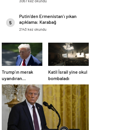
3067 kez okundu
Putin’den Ermenistan’ı yıkan
açıklama: Karabağ
5
Azerbaycan’ın ayrılmaz bir
2143 kez okundu
parçasıdır!
Trump’ın merak
Katil İsrail yine okul
uyandıran
bombaladı
paylaşımının sağlık
sistemiyle ilgili
kararname olduğu
anlaşıldı