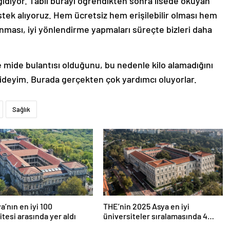
gidiyor. Tabii burayı öğrendikten sonra lisede okuyan
stek alıyoruz. Hem ücretsiz hem erişilebilir olması hem
nması, iyi yönlendirme yapmaları süreçte bizleri daha
 mide bulantısı olduğunu, bu nedenle kilo alamadığını
rideyim. Burada gerçekten çok yardımcı oluyorlar.
Sağlık
a’nın en iyi 100
THE’nin 2025 Asya en iyi
itesi arasında yer aldı
üniversiteler sıralamasında 4
Türk üniversitesi ilk 100’e girdi