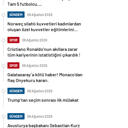
Tam 5 futbolcu….
GÜNDEM
06 Ağustos 2026
Norweç silahlı kuvvetleri kadınlardan
oluşan özel kuvvetler eğitimlerini
başlattı.
SPOR
06 Ağustos 2026
Cristiano Ronaldo’nun akıllara zarar
tüm kariyerinin istatistiğini çıkardık !
SPOR
06 Ağustos 2026
Galatasaray’a kötü haber! Monaco’dan
flaş Onyekuru kararı.
GÜNDEM
06 Ağustos 2026
Trump’tan seçim sonrası ilk mülakat
GÜNDEM
06 Ağustos 2026
Avusturya başbakanı Sebastian Kurz