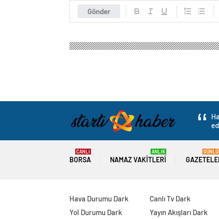
Gönder
Ha
ed
CANLI
ANLIK
GÜNLÜ
BORSA
NAMAZ VAKITLERI
GAZETELE
Hava Durumu Dark
Canlı Tv Dark
Yol Durumu Dark
Yayın Akışları Dark