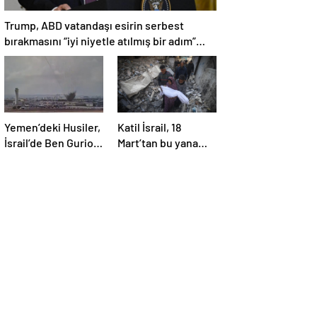
Trump, ABD vatandaşı esirin serbest
bırakmasını “iyi niyetle atılmış bir adım”
olarak değerlendirdi
Yemen’deki Husiler,
Katil İsrail, 18
İsrail’de Ben Gurion
Mart’tan bu yana
Havalimanı’nı vurdu
595 çocuğu
hayattan kopardı