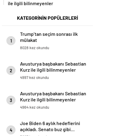
ile ilgili bilinmeyenler
KATEGORİNİN POPÜLERLERİ
Trump’tan seçim sonrası ilk
mülakat
1
8028 kez okundu
Avusturya başbakanı Sebastian
Kurz ile ilgili bilinmeyenler
2
4997 kez okundu
Avusturya başbakanı Sebastian
Kurz ile ilgili bilinmeyenler
3
4964 kez okundu
Joe Biden 6 aylık hedeflerini
açıkladı. Senato buz gibi…
4