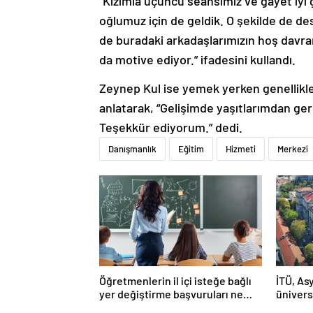
“Kızımla üçüncü seansımız ve gayet iyi 
oğlumuz için de geldik. O şekilde de de
de buradaki arkadaşlarımızın hoş davra
da motive ediyor.” ifadesini kullandı.
Zeynep Kul ise yemek yerken genellikle
anlatarak, “Gelişimde yaşıtlarımdan ge
Teşekkür ediyorum.” dedi.
Danışmanlık
Eğitim
Hizmeti
Merkezi
Öğretmenlerin il içi isteğe bağlı
İTÜ, Asy
yer değiştirme başvuruları ne
ünivers
zaman?