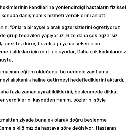
ekimlerinin kendilerine yönlendirdiği hastaların fiziksel
u konuda danışmanlık hizmeti verdiklerini anlattı.
hin, “Onlara bireysel olarak egzersizlerini öğretiyoruz.
de grup tedavileri yapıyoruz. Bize daha çok egzersiz
, obezite, duruş bozukluğu ya da şekeri olan
meti aldıkları için mutlu oluyorlar. Daha çok kadınlarımız
nuştu.
 amacının eğitim olduğunu, bu nedenle zayıflama
eyi alışkanlık haline getirmeyi hedeflediklerini aktardı.
ha fazla zaman ayırabildiklerini, beslenmede dikkat
lgiler verdiklerini kaydeden Hanım, sözlerini şöyle
flatmaktan ziyade buna ek olarak doğru beslenme
örüşme sıklığımız da hastaya göre değişiyor. Hastanın