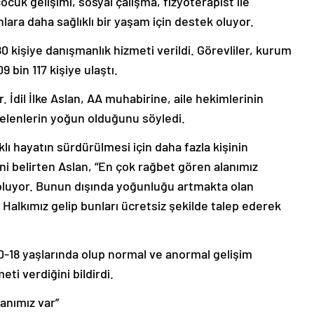
çocuk gelişimi, sosyal çalışma, fizyoterapist ile
nlara daha sağlıklı bir yaşam için destek oluyor.
0 kişiye danışmanlık hizmeti verildi. Görevliler, kurum
9 bin 117 kişiye ulaştı.
 İdil İlke Aslan, AA muhabirine, aile hekimlerinin
elenlerin yoğun olduğunu söyledi.
klı hayatın sürdürülmesi için daha fazla kişinin
ini belirten Aslan, “En çok rağbet gören alanımız
oluyor. Bunun dışında yoğunluğu artmakta olan
Halkımız gelip bunları ücretsiz şekilde talep ederek
-18 yaşlarında olup normal ve anormal gelişim
ti verdiğini bildirdi.
anımız var”