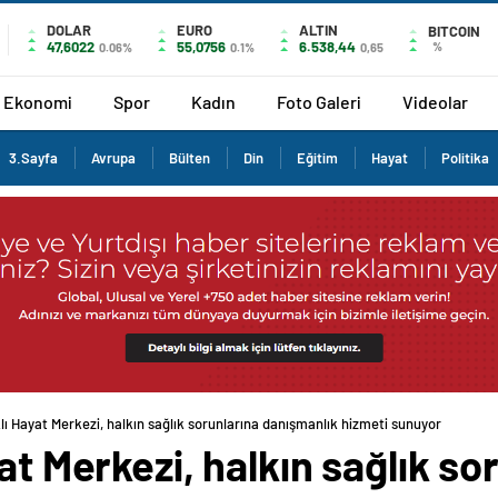
DOLAR
EURO
ALTIN
BITCOIN
47,6022
55,0756
6.538,44
%
0.06%
0.1%
0,65
Ekonomi
Spor
Kadın
Foto Galeri
Videolar
3.Sayfa
Avrupa
Bülten
Din
Eğitim
Hayat
Politika
lı Hayat Merkezi, halkın sağlık sorunlarına danışmanlık hizmeti sunuyor
at Merkezi, halkın sağlık so