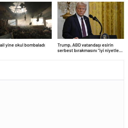
srail yine okul bombaladı
Trump, ABD vatandaşı esirin
serbest bırakmasını “iyi niyetle
atılmış bir adım” olarak
değerlendirdi