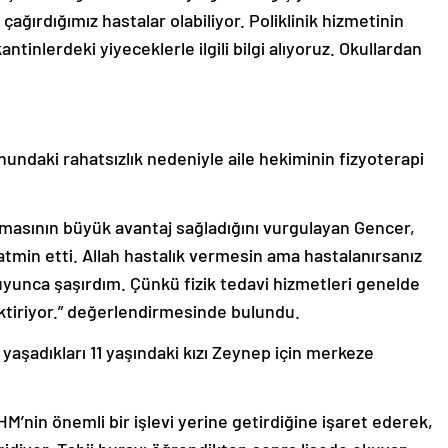
ğırdığımız hastalar olabiliyor. Poliklinik hizmetinin
ntinlerdeki yiyeceklerle ilgili bilgi alıyoruz. Okullardan
ndaki rahatsızlık nedeniyle aile hekiminin fizyoterapi
 olmasının büyük avantaj sağladığını vurgulayan Gencer,
tatmin etti. Allah hastalık vermesin ama hastalanırsanız
yunca şaşırdım. Çünkü fizik tedavi hizmetleri genelde
ektiriyor.” değerlendirmesinde bulundu.
yaşadıkları 11 yaşındaki kızı Zeynep için merkeze
M’nin önemli bir işlevi yerine getirdiğine işaret ederek,