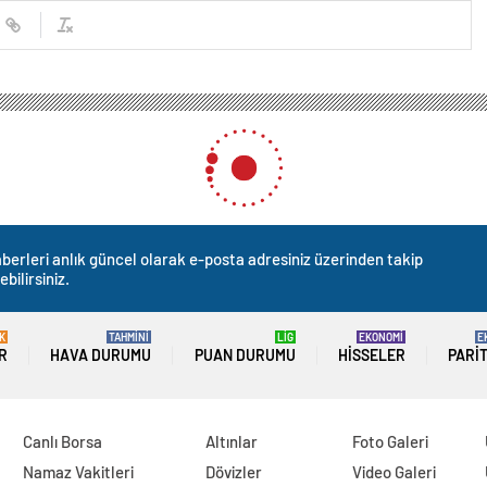
berleri anlık güncel olarak e-posta adresiniz üzerinden takip
ebilirsiniz.
K
TAHMİNİ
LİG
EKONOMİ
E
R
HAVA DURUMU
PUAN DURUMU
HISSELER
PARI
Canlı Borsa
Altınlar
Foto Galeri
Namaz Vakitleri
Dövizler
Video Galeri