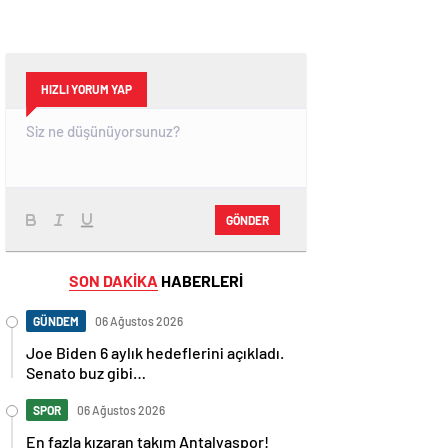
HIZLI YORUM YAP
GÖNDER
SON DAKİKA
HABERLERİ
GÜNDEM
06 Ağustos 2026
Joe Biden 6 aylık hedeflerini açıkladı.
Senato buz gibi…
SPOR
06 Ağustos 2026
En fazla kızaran takım Antalyaspor!