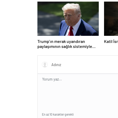
Trump’ın merak uyandıran
Katil İ
paylaşımının sağlık sistemiyle
ilgili kararname olduğu anlaşıldı
En az 10 karakter gerekli