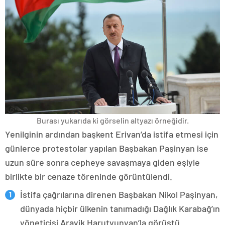
Burası yukarıda ki görselin altyazı örneğidir.
Yenilginin ardından başkent Erivan’da istifa etmesi için
günlerce protestolar yapılan Başbakan Paşinyan ise
uzun süre sonra cepheye savaşmaya giden eşiyle
birlikte bir cenaze töreninde görüntülendi.
İstifa çağrılarına direnen Başbakan Nikol Paşinyan,
dünyada hiçbir ülkenin tanımadığı Dağlık Karabağ’ın
yöneticisi Arayik Harutyunyan’la görüştü.