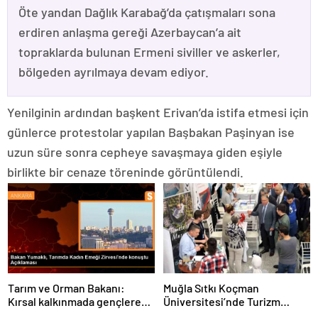
Öte yandan Dağlık Karabağ’da çatışmaları sona
erdiren anlaşma gereği Azerbaycan’a ait
topraklarda bulunan Ermeni siviller ve askerler,
bölgeden ayrılmaya devam ediyor.
Yenilginin ardından başkent Erivan’da istifa etmesi için
günlerce protestolar yapılan Başbakan Paşinyan ise
uzun süre sonra cepheye savaşmaya giden eşiyle
birlikte bir cenaze töreninde görüntülendi.
Tarım ve Orman Bakanı:
Muğla Sıtkı Koçman
Kırsal kalkınmada gençlere
Üniversitesi’nde Turizm
ve kadınlara pozitif ayrımcılık
Sektörü ve Öğrenciler