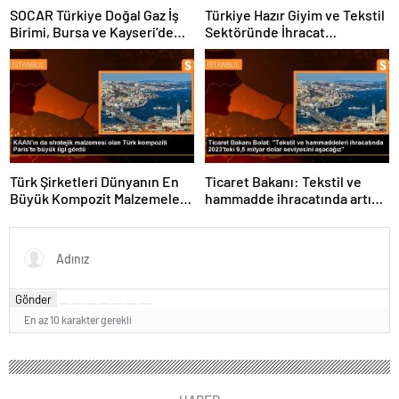
yapıyoruz
Buluştu
SOCAR Türkiye Doğal Gaz İş
Türkiye Hazır Giyim ve Tekstil
Birimi, Bursa ve Kayseri’de
Sektöründe İhracat
Şebeke Uzunluğunu Artıracak
Hedeflerini Açıkladı
Türk Şirketleri Dünyanın En
Ticaret Bakanı: Tekstil ve
Büyük Kompozit Malzemeler
hammadde ihracatında artış
Fuarında
var
Gönder
En az 10 karakter gerekli