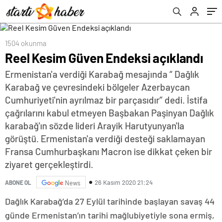
1504 okunma
Reel Kesim Güven Endeksi açıklandı
Ermenistan'a verdiği Karabağ mesajında “ Dağlık
Karabağ ve çevresindeki bölgeler Azerbaycan
Cumhuriyeti'nin ayrılmaz bir parçasıdır” dedi. İstifa
çağrılarını kabul etmeyen Başbakan Paşinyan Dağlık
karabağ'ın sözde lideri Arayik Harutyunyan'la
görüştü. Ermenistan'a verdiği desteği saklamayan
Fransa Cumhurbaşkanı Macron ise dikkat çeken bir
ziyaret gerçekleştirdi.
26 Kasım 2020 21:24
ABONE OL
News
Dağlık Karabağ’da 27 Eylül tarihinde başlayan savaş 44
günde Ermenistan’ın tarihi mağlubiyetiyle sona ermiş,