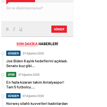
GÖNDER
SON DAKİKA
HABERLERİ
GÜNDEM
07 Ağustos 2026
Joe Biden 6 aylık hedeflerini açıkladı.
Senato buz gibi…
SPOR
07 Ağustos 2026
En fazla kızaran takım Antalyaspor!
Tam 5 futbolcu….
GÜNDEM
07 Ağustos 2026
Norweç silahlı kuvvetleri kadınlardan