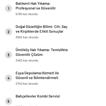
Batıkent Halı Yıkama:
Profesyonel ve Güvenilir
1
Hizmetler
5138 kez okundu
Doğal Güzelliğin Bilimi: Cilt, Saç
ve Kirpiklerde Etkili Sonuçlar
2
3992 kez okundu
Ümitköy Halı Yıkama: Temizlikte
Güvenilir Çözüm
3
3492 kez okundu
Eşya Depolama Hizmeti ile
Güvenli ve İklimlendirmeli
4
Saklama Rehberi
2740 kez okundu
Bahçelievler Kombi Servisi
5