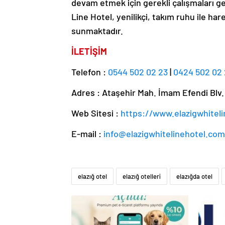
devam etmek için gerekli çalışmaları ge
Line Hotel, yenilikçi, takım ruhu ile ha
sunmaktadır.
İLETİŞİM
Telefon :
0544 502 02 23
|
0424 502 02
Adres : Ataşehir Mah. İmam Efendi Blv
Web Sitesi :
https://www.elazigwhitel
E-mail :
info@elazigwhitelinehotel.com
elazığ otel
elazığ otelleri
elazığda otel