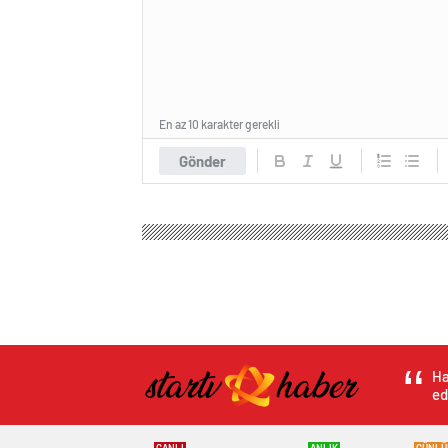
En az 10 karakter gerekli
Gönder
Ha
ed