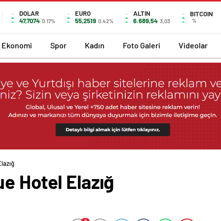
DOLAR
EURO
ALTIN
BITCOIN
47,7074
55,2519
6.689,54
%
0.17%
0.42%
3,03
Ekonomi
Spor
Kadın
Foto Galeri
Videolar
Elazığ
e Hotel Elazığ