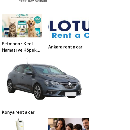
2696 kez okundu
Petmona : Kedi
Ankara rent a car
Maması ve Köpek
Maması İle Tüm
Evcil Hayvan
Ürünleri
Konya rent a car