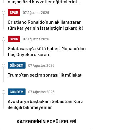
oluşan özel kuvvetler eğitimlerini
başlattı.
SPOR
07 Ağustos 2026
Cristiano Ronaldo’nun akıllara zarar
tüm kariyerinin istatistiğini çıkardık !
SPOR
07 Ağustos 2026
Galatasaray’a kötü haber! Monaco’dan
flaş Onyekuru kararı.
GÜNDEM
07 Ağustos 2026
Trump’tan seçim sonrası ilk mülakat
GÜNDEM
07 Ağustos 2026
Avusturya başbakanı Sebastian Kurz
ile ilgili bilinmeyenler
KATEGORİNİN POPÜLERLERİ