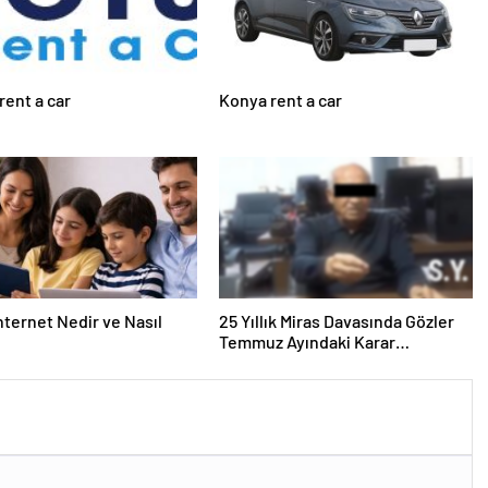
rent a car
Konya rent a car
nternet Nedir ve Nasıl
25 Yıllık Miras Davasında Gözler
Temmuz Ayındaki Karar
Duruşmasına Çevrildi