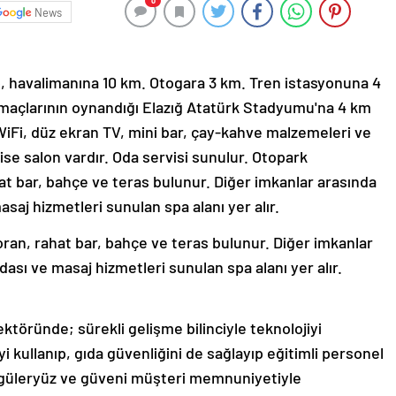
0
News
, havalimanına 10 km. Otogara 3 km. Tren istasyonuna 4
 maçlarının oynandığı Elazığ Atatürk Stadyumu'na 4 km
iFi, düz ekran TV, mini bar, çay-kahve malzemeleri ve
ise salon vardır. Oda servisi sunulur. Otopark
hat bar, bahçe ve teras bulunur. Diğer imkanlar arasında
saj hizmetleri sunulan spa alanı yer alır.
oran, rahat bar, bahçe ve teras bulunur. Diğer imkanlar
ası ve masaj hizmetleri sunulan spa alanı yer alır.
sektöründe; sürekli gelişme bilinciyle teknolojiyi
yi kullanıp, gıda güvenliğini de sağlayıp eğitimli personel
ak güleryüz ve güveni müşteri memnuniyetiyle