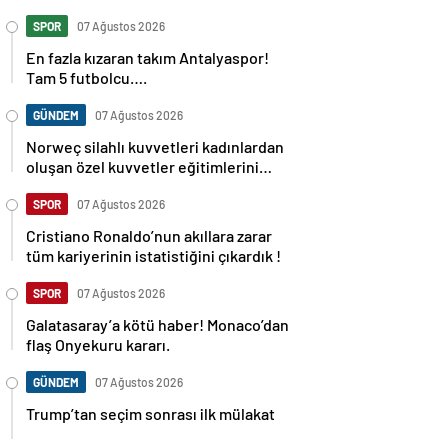
SPOR
07 Ağustos 2026
En fazla kızaran takım Antalyaspor!
Tam 5 futbolcu….
GÜNDEM
07 Ağustos 2026
Norweç silahlı kuvvetleri kadınlardan
oluşan özel kuvvetler eğitimlerini
başlattı.
SPOR
07 Ağustos 2026
Cristiano Ronaldo’nun akıllara zarar
tüm kariyerinin istatistiğini çıkardık !
SPOR
07 Ağustos 2026
Galatasaray’a kötü haber! Monaco’dan
flaş Onyekuru kararı.
GÜNDEM
07 Ağustos 2026
Trump’tan seçim sonrası ilk mülakat