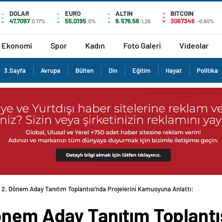
DOLAR
EURO
ALTIN
BITCOIN
47,7097
55,0195
6.576,56
3067346
0.17%
0%
1,29
-0,60%
Ekonomi
Spor
Kadın
Foto Galeri
Videolar
3.Sayfa
Avrupa
Bülten
Din
Eğitim
Hayat
Politika
 2. Dönem Aday Tanıtım Toplantısı’nda Projelerini Kamuoyuna Anlattı:
nem Aday Tanıtım Toplantıs