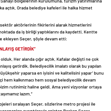
ik. Sanayi bölgelerinin kurulumuna, turizm yatırımlarına
ka açtık. Orada belediye kafeleri ile halka hizmet
sektör aktörlerinin fikirlerini alarak hizmetlerini
oktada da iş birliği yaptıklarını da kaydetti. Kentte
ne ekleyen Seçer, şöyle devam etti:
ANLAYIŞ GETİRDİK”
 olduk. Her alanda çığır açtık. Kafalar değişti ne çok
 anlayış getirdik. Belediyecilik imalatı olarak bu yapılan
Büyükşehir yaparsa en iyisini ve kalitelisini yapar’ bunu
ikçi hem kalkınmacı hem sosyal belediyecilik devam
izim rutinimiz haline geldi. Ama yeni vizyonlar ortaya
taşımamız lazım.”
ojeleri sıralayan Seçer, sözlerine metro projesi ile
li yaşananları ayrıntılarıyla anlatan Başkan Seçer,