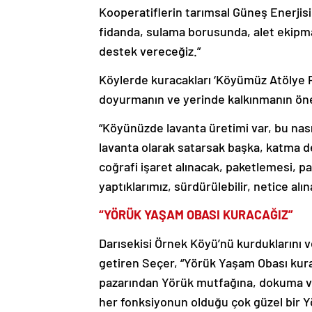
Kooperatiflerin tarımsal Güneş Enerjisi
fidanda, sulama borusunda, alet ekipm
destek vereceğiz.”
Köylerde kuracakları ‘Köyümüz Atölye P
doyurmanın ve yerinde kalkınmanın ön
“Köyünüzde lavanta üretimi var, bu nası
lavanta olarak satarsak başka, katma 
coğrafi işaret alınacak, paketlemesi, 
yaptıklarımız, sürdürülebilir, netice alı
“YÖRÜK YAŞAM OBASI KURACAĞIZ”
Darısekisi Örnek Köyü’nü kurduklarını ve
getiren Seçer, “Yörük Yaşam Obası kurac
pazarından Yörük mutfağına, dokuma ve
her fonksiyonun olduğu çok güzel bir Y