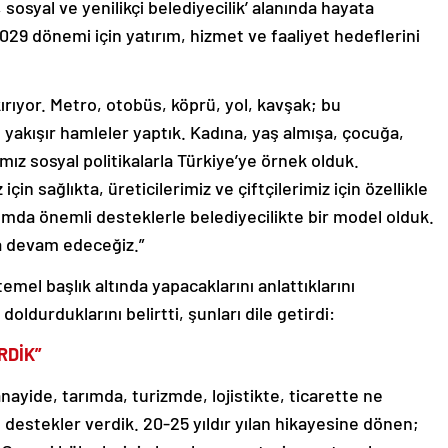
sosyal ve yenilikçi belediyecilik’ alanında hayata
2029 dönemi için yatırım, hizmet ve faaliyet hedeflerini
rıyor. Metro, otobüs, köprü, yol, kavşak; bu
 yakışır hamleler yaptık. Kadına, yaş almışa, çocuğa,
ız sosyal politikalarla Türkiye’ye örnek olduk.
çin sağlıkta, üreticilerimiz ve çiftçilerimiz için özellikle
arımda önemli desteklerle belediyecilikte bir model olduk.
a devam edeceğiz.”
temel başlık altında yapacaklarını anlattıklarını
doldurduklarını belirtti, şunları dile getirdi:
RDİK”
anayide, tarımda, turizmde, lojistikte, ticarette ne
 destekler verdik. 20-25 yıldır yılan hikayesine dönen;