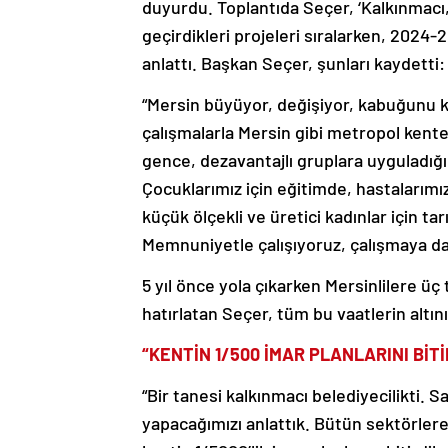
duyurdu. Toplantıda Seçer, ‘Kalkınmacı, 
geçirdikleri projeleri sıralarken, 2024-
anlattı. Başkan Seçer, şunları kaydetti:
“Mersin büyüyor, değişiyor, kabuğunu kı
çalışmalarla Mersin gibi metropol kente
gence, dezavantajlı gruplara uyguladığım
Çocuklarımız için eğitimde, hastalarımız i
küçük ölçekli ve üretici kadınlar için t
Memnuniyetle çalışıyoruz, çalışmaya d
5 yıl önce yola çıkarken Mersinlilere üç 
hatırlatan Seçer, tüm bu vaatlerin altını 
“KENTİN 1/500 İMAR PLANLARINI BİTİ
“Bir tanesi kalkınmacı belediyecilikti. S
yapacağımızı anlattık. Bütün sektörlere