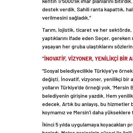
kentin 1/5000’lik imar planlarını bitird
destek verdik. Sahili ranta kapattık, hal
verilmesini sağladık.”
Tarım, lojistik, ticaret ve her sektörde, 
yaptıklarını ifade eden Seçer, gereken n
yaşayan her gruba ulaştıklarını sözleri
“İNOVATİF, VİZYONER, YENİLİKÇİ BİR 
“Sosyal belediyecilikle Türkiye’ye örnek
değişti. İnovatif, vizyoner, yenilikçi bir
yolların Türkiye’de örneği yok. ‘Mersin 
belediyenin girişine yazdık. Hem yenil
edecek. Artık bu anlayış, bu hizmetler b
koymamız ve Mersin’i daha yükseklere 
İkinci 5 yılda uygulamaya koyacakları pr
başladı. Metro projesinin süreci ile ilgi