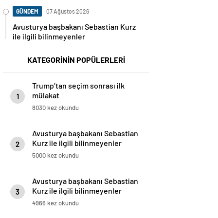
GÜNDEM
07 Ağustos 2026
Avusturya başbakanı Sebastian Kurz
ile ilgili bilinmeyenler
KATEGORİNİN POPÜLERLERİ
Trump’tan seçim sonrası ilk
mülakat
1
8030 kez okundu
Avusturya başbakanı Sebastian
Kurz ile ilgili bilinmeyenler
2
5000 kez okundu
Avusturya başbakanı Sebastian
Kurz ile ilgili bilinmeyenler
3
4966 kez okundu