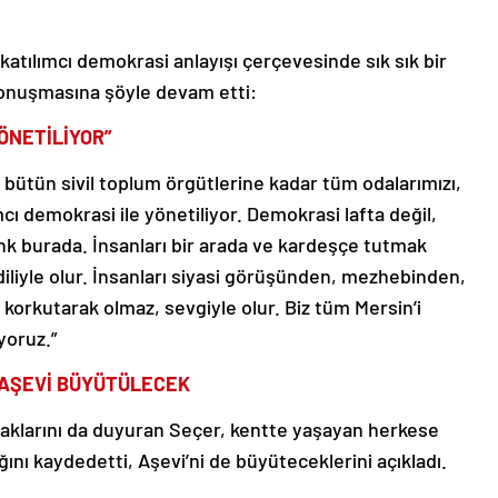
e katılımcı demokrasi anlayışı çerçevesinde sık sık bir
 konuşmasına şöyle devam etti:
YÖNETİLİYOR”
bütün sivil toplum örgütlerine kadar tüm odalarımızı,
mcı demokrasi ile yönetiliyor. Demokrasi lafta değil,
nk burada. İnsanları bir arada ve kardeşçe tutmak
diliyle olur. İnsanları siyasi görüşünden, mezhebinden,
korkutarak olmaz, sevgiyle olur. Biz tüm Mersin’i
yoruz.”
 AŞEVİ BÜYÜTÜLECEK
caklarını da duyuran Seçer, kentte yaşayan herkese
ını kaydedetti, Aşevi’ni de büyüteceklerini açıkladı.