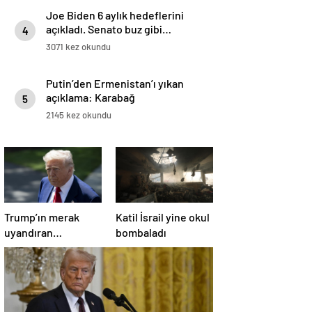
Joe Biden 6 aylık hedeflerini
açıkladı. Senato buz gibi…
4
3071 kez okundu
Putin’den Ermenistan’ı yıkan
açıklama: Karabağ
5
Azerbaycan’ın ayrılmaz bir
2145 kez okundu
parçasıdır!
Trump’ın merak
Katil İsrail yine okul
uyandıran
bombaladı
paylaşımının sağlık
sistemiyle ilgili
kararname olduğu
anlaşıldı