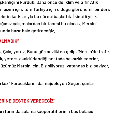
kanlığı’nı kurduk. Daha önce de İklim ve Sıfır Atık
 bizim için, tüm Türkiye için olduğu gibi önemli bir ders
lerin katkılarıyla bu süreci başlattık. İkinci 5 yıllık
ımız çalışmalardan bir tanesi bu olacak. Mersin’i
unda hazır hale getireceğiz.
KALMADIK”
. Çalışıyoruz. Bunu görmezlikten gelip, ‘Mersin’de trafik
ı, yetersiz kaldı’ dendiği noktada haksızlık ederler.
ümüz Mersin için. Biz biliyoruz, vatandaş bizi seviyor,
ezi’ kuracaklarını da müjdeleyen Seçer, şunları
ERİNE DESTEK VERECEĞİZ”
ları tarımda sulama kooperatiflerinin baş belasıdır.