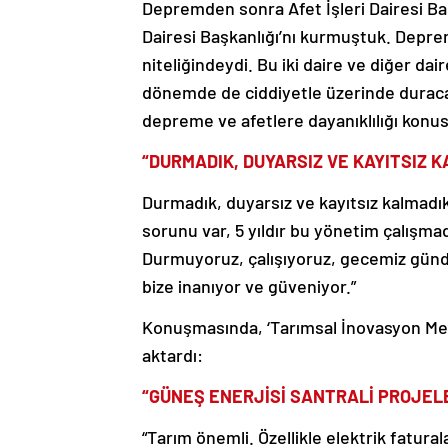
Depremden sonra Afet İşleri Dairesi Baş
Dairesi Başkanlığı’nı kurmuştuk. Deprem
niteliğindeydi. Bu iki daire ve diğer daire
dönemde de ciddiyetle üzerinde duracağ
depreme ve afetlere dayanıklılığı konus
“DURMADIK, DUYARSIZ VE KAYITSIZ 
Durmadık, duyarsız ve kayıtsız kalmadık
sorunu var, 5 yıldır bu yönetim çalışmad
Durmuyoruz, çalışıyoruz, gecemiz gündüz
bize inanıyor ve güveniyor.”
Konuşmasında, ‘Tarımsal İnovasyon Merk
aktardı:
“GÜNEŞ ENERJİSİ SANTRALİ PROJEL
“Tarım önemli. Özellikle elektrik fatura