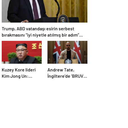
Trump, ABD vatandaşı esirin serbest
bırakmasını “iyi niyetle atılmış bir adım”
olarak değerlendirdi
Kuzey Kore lideri
Andrew Tate,
Kim Jong Un:
İngiltere’de ‘BRUV’
Ekonomi planımız
ismiyle parti kurdu:
tüm sektörlerde
‘Okullarda LGBT
başarısız oldu
propagandasını
yasaklayacağız’