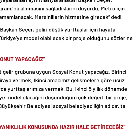
amı’na alınmasını sağladıklarını duyurdu. Metro için
mamlanacak, Mersinlilerin hizmetine girecek” dedi.
Başkan Seçer, geliri düşük yurttaşlar için hayata
Türkiye’ye model olabilecek bir proje olduğunu sözlerine
KONUT YAPACAĞIZ”
-alt gelir grubuna uygun Sosyal Konut yapacağız. Birinci
kiraya vermek. İkinci amacımız gelişmelere göre ucuz
rda yurttaşlarımıza vermek. Bu, ikinci 5 yıllık dönemde
’ye model olacağını düşündüğüm çok değerli bir proje.
Büyükşehir Belediyesi sosyal belediyeciliğin adıdır, ta
YANIKLILIK KONUSUNDA HAZIR HALE GETİRECEĞİZ”