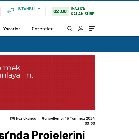
İMSAK'A
İSTANBUL
02:00
KALAN SÜRE
°
Yazarlar
Gazeteler
176 kez okundu
|
Güncelleme: 15 Temmuz 2024
00:00
ı’nda Projelerini