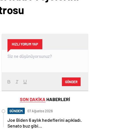
trosu
HIZLI YORUM YAP
GÖNDER
SON DAKİKA
HABERLERİ
GÜNDEM
07 Ağustos 2026
Joe Biden 6 aylık hedeflerini açıkladı.
Senato buz gibi…