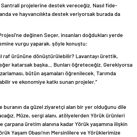
 Santrali projelerine destek vereceğiz. Nasıl fide-
anda ve hayvancılıkta destek veriyorsak burada da
rojesi’ne değinen Seçer, insanları doğdukları yerde
emine vurgu yaparak, şöyle konuştu:
l raf ürününe dönüştürülebilir? Lavantayı ürettik,
değer katarsak başka… Bunları öğreteceğiz. Gerekiyorsa
pazarlaması, bütün aşamaları öğrenilecek. Tarımda
nabilir ve ekonomiye katkı sunan projeler.”
 buranın da güzel ziyaretçi alan bir yer olduğunu dile
ağız. Müze, sergi alanı, atölyelerden Yörük ürünleri
 çarpana üretim alanına kadar Yörük yaşamına ilişkin
örük Yaşam Obası’nın Mersinlilere ve Yörüklerimize