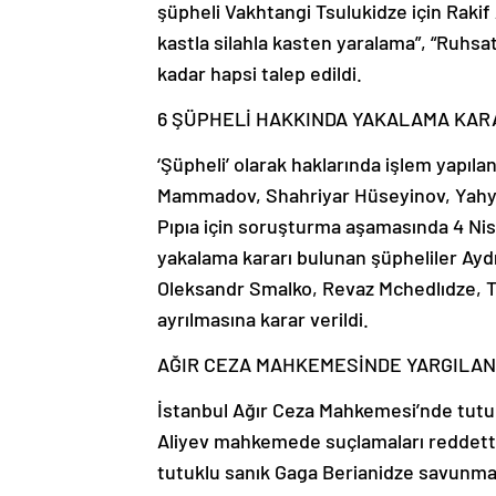
şüpheli Vakhtangi Tsulukidze için Rakif
kastla silahla kasten yaralama”, “Ruhsat
kadar hapsi talep edildi.
6 ŞÜPHELİ HAKKINDA YAKALAMA KAR
‘Şüpheli’ olarak haklarında işlem yapıl
Mammadov, Shahriyar Hüseyinov, Yahy
Pıpıa için soruşturma aşamasında 4 Nisan
yakalama kararı bulunan şüpheliler Ayd
Oleksandr Smalko, Revaz Mchedlıdze, Ten
ayrılmasına karar verildi.
AĞIR CEZA MAHKEMESİNDE YARGILA
İstanbul Ağır Ceza Mahkemesi’nde tutuk
Aliyev mahkemede suçlamaları reddetti
tutuklu sanık Gaga Berianidze savunma