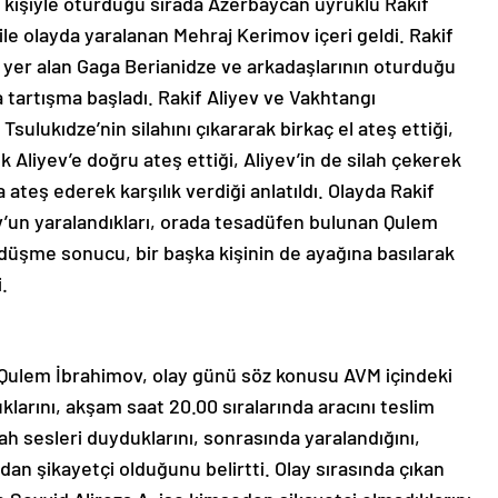
 kişiyle oturduğu sırada Azerbaycan uyruklu Rakif
ile olayda yaralanan Mehraj Kerimov içeri geldi. Rakif
ta yer alan Gaga Berianidze ve arkadaşlarının oturduğu
 tartışma başladı. Rakif Aliyev ve Vakhtangı
Tsulukıdze’nin silahını çıkararak birkaç el ateş ettiği,
 Aliyev’e doğru ateş ettiği, Aliyev’in de silah çekerek
ateş ederek karşılık verdiği anlatıldı. Olayda Rakif
’un yaralandıkları, orada tesadüfen bulunan Qulem
n düşme sonucu, bir başka kişinin de ayağına basılarak
.
 Qulem İbrahimov, olay günü söz konusu AVM içindeki
uklarını, akşam saat 20.00 sıralarında aracını teslim
lah sesleri duyduklarını, sonrasında yaralandığını,
an şikayetçi olduğunu belirtti. Olay sırasında çıkan