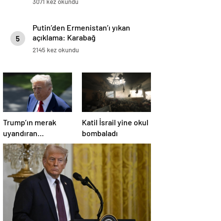
3071 kez okundu
Putin’den Ermenistan’ı yıkan
açıklama: Karabağ
5
Azerbaycan’ın ayrılmaz bir
2145 kez okundu
parçasıdır!
Trump’ın merak
Katil İsrail yine okul
uyandıran
bombaladı
paylaşımının sağlık
sistemiyle ilgili
kararname olduğu
anlaşıldı