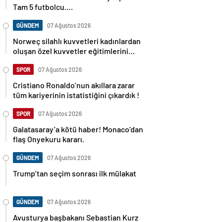
Tam 5 futbolcu….
GÜNDEM
07 Ağustos 2026
Norweç silahlı kuvvetleri kadınlardan
oluşan özel kuvvetler eğitimlerini
başlattı.
SPOR
07 Ağustos 2026
Cristiano Ronaldo’nun akıllara zarar
tüm kariyerinin istatistiğini çıkardık !
SPOR
07 Ağustos 2026
Galatasaray’a kötü haber! Monaco’dan
flaş Onyekuru kararı.
GÜNDEM
07 Ağustos 2026
Trump’tan seçim sonrası ilk mülakat
GÜNDEM
07 Ağustos 2026
Avusturya başbakanı Sebastian Kurz