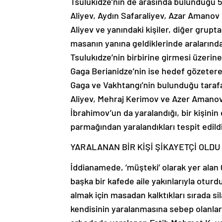
Tsulukıdze’nin de arasında bulunduğu 5
Aliyev, Aydın Safaraliyev, Azar Amanov 
Aliyev ve yanındaki kişiler, diğer grup
masanın yanına geldiklerinde aralarında
Tsulukıdze’nin birbirine girmesi üzerine 
Gaga Berianidze’nin ise hedef gözeterek
Gaga ve Vakhtangı’nin bulunduğu tarafa 
Aliyev, Mehraj Kerimov ve Azer Amanov
İbrahimov’un da yaralandığı, bir kişini
parmağından yaralandıkları tespit edildi
YARALANAN BİR KİŞİ ŞİKAYETÇİ OLDU
İddianamede, ‘müşteki’ olarak yer alan
başka bir kafede aile yakınlarıyla oturd
almak için masadan kalktıkları sırada si
kendisinin yaralanmasına sebep olanlard