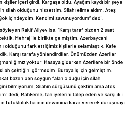
kişiler içeri girdi. Kargaşa oldu. Ayağım kaydı bir şeye
in silah olduğunu hissettim. Silahı elime aldım. Ateş
 Şok içindeydim. Kendimi savunuyordum” dedi.
yleyen Rakif Aliyev ise, “Karşı taraf bizden 2 saat
ektik. Mehraj ile birlikte gelmiştim. Azerbaycanlı
ı olduğunu fark ettiğimiz kişilerle selamlaştık. Kafe
edik. Karşı tarafa yönlendirdiler. Önümüzden Azeriler
üşmanlığımız yoktur. Masaya giderken Azerilere bir önde
silah çektiğini görmedim. Buraya iş için gelmiştim.
kat bazen ben soygun falan olduğu için silah
ğini bilmiyorum. Silahın sürgüsünü çektim ama ateş
” dedi. Mahkeme, tahliyelerini talep eden ve karşılıklı
ığın tutukluluk halinin devamına karar vererek duruşmayı