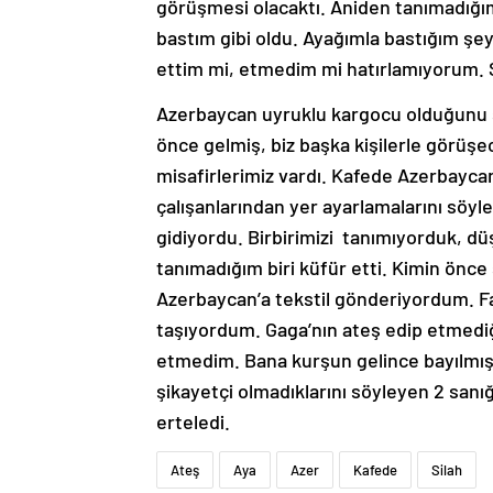
görüşmesi olacaktı. Aniden tanımadığım 
bastım gibi oldu. Ayağımla bastığım şey
ettim mi, etmedim mi hatırlamıyorum.
Azerbaycan uyruklu kargocu olduğunu sö
önce gelmiş, biz başka kişilerle görüşec
misafirlerimiz vardı. Kafede Azerbaycanl
çalışanlarından yer ayarlamalarını söyl
gidiyordu. Birbirimizi tanımıyorduk, d
tanımadığım biri küfür etti. Kimin önce 
Azerbaycan’a tekstil gönderiyordum. Fa
taşıyordum. Gaga’nın ateş edip etmedi
etmedim. Bana kurşun gelince bayılmışım
şikayetçi olmadıklarını söyleyen 2 san
erteledi.
Ateş
Aya
Azer
Kafede
Silah