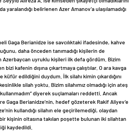
Seyyid Alireza A. ise kimseden şikayetçi olmadıklarını
ayda yaralandığı belirlenen Azer Amanov’a ulaşılamadığı
li Gaga Berianidze ise savcılıktaki ifadesinde, kahve
duğunu, daha önceden tanımadığı kişilerin de
 Azerbaycan uyruklu kişileri ilk defa gördüm. Bizim
 bizi kafenin dışına çıkartmaya çalıştılar. O ara kavga
 küfür edildiğini duydum. İlk silahı kimin çıkardığını
sinlikle silah yoktu. Bizim silahımız olmadığı için ateş
h kullanmadım” diyerek suçlamaları reddetti. Ancak
e Gaga Berianidze’nin, hedef gözeterek Rakif Aliyev’e
ze’nin kullandığı silahın ele geçirilemediği, olaydan
ir kişinin oltasına takılan poşette bulunan iki silahtan
diği kaydedildi.