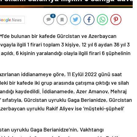
0
News
M’de bulunan bir kafede Gürcistan ve Azerbaycan
ayla ilgili 1 firari toplam 3 kişiye, 12 yıl 6 aydan 36 yıl 3
ldı. 6 kişinin yaralandığı olayla ilgili firari 6 şüphelinin
azırlanan iddianameye göre, 11 Eylül 2022 günü saat
eki bir kafede iki grup arasında çatışma çıktığı ve silah
landığı kaydedildi. İddianamede, Azer Amanov, Mehraj
sıfatıyla, Gürcistan uyruklu Gaga Berianidze, Gürcistan
Azerbaycan uyruklu Rakif Aliyev ise ‘müşteki-şüpheli’
stan uyruklu Gaga Berianidze’nin, Vakhtangı