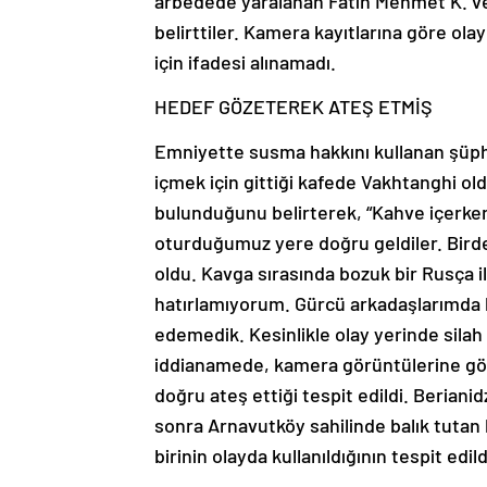
arbedede yaralanan Fatih Mehmet K. ve 
belirttiler. Kamera kayıtlarına göre ol
için ifadesi alınamadı.
HEDEF GÖZETEREK ATEŞ ETMİŞ
Emniyette susma hakkını kullanan şüphe
içmek için gittiği kafede Vakhtanghi ol
bulunduğunu belirterek, “Kahve içerken
oturduğumuz yere doğru geldiler. Birden
oldu. Kavga sırasında bozuk bir Rusça ile
hatırlamıyorum. Gürcü arkadaşlarımda ke
edemedik. Kesinlikle olay yerinde sila
iddianamede, kamera görüntülerine gör
doğru ateş ettiği tespit edildi. Berianid
sonra Arnavutköy sahilinde balık tutan b
birinin olayda kullanıldığının tespit edil