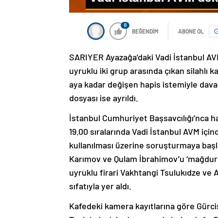
0
BEĞENDİM
ABONE OL
SARIYER Ayazağa’daki Vadi İstanbul AV
uyruklu iki grup arasında çıkan silahlı kavg
aya kadar değişen hapis istemiyle dava açı
dosyası ise ayrıldı.
İstanbul Cumhuriyet Başsavcılığı’nca h
19.00 sıralarında Vadi İstanbul AVM içind
kullanılması üzerine soruşturmaya baş
Karımov ve Qulam İbrahimov’u ‘mağdur’ 
uyruklu firari Vakhtangi Tsulukıdze ve 
sıfatıyla yer aldı.
Kafedeki kamera kayıtlarına göre Gürci