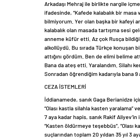
Arkadaşı Mehraj ile birlikte nargile içm
ifadesinde, “Kafede kalabalık bir masa
bilmiyorum. Yer olan başka bir kafeyi 
kalabalık olan masada tartışma sesi ge
anneme küfür etti. Az çok Rusça bildiği
alkollüydü. Bu sırada Türkçe konuşan bir 
attığını gördüm. Ben de elimi belime attı
Bana da ateş etti. Yaralandım. Silahı 
Sonradan öğrendiğim kadarıyla bana 9 
CEZA İSTEMLERİ
İddianamede, sanık Gaga Berianidze içi
“Olası kastla silahla kasten yaralama” ve
7 aya kadar hapis, sanık Rakif Aliyev’in
“Kasten öldürmeye teşebbüs”, “Olası kas
suçlarından toplam 20 yıldan 35 yıl 3 ay