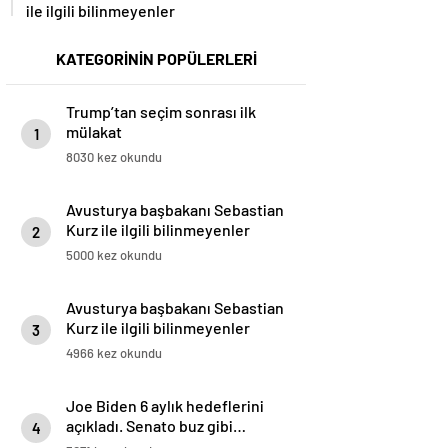
ile ilgili bilinmeyenler
KATEGORİNİN POPÜLERLERİ
Trump’tan seçim sonrası ilk
mülakat
1
8030 kez okundu
Avusturya başbakanı Sebastian
Kurz ile ilgili bilinmeyenler
2
5000 kez okundu
Avusturya başbakanı Sebastian
Kurz ile ilgili bilinmeyenler
3
4966 kez okundu
Joe Biden 6 aylık hedeflerini
açıkladı. Senato buz gibi…
4