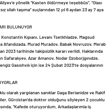
 Aliyev’e yönelik “Kasten öldürmeye teşebbüs”, “Olası
sız silah taşıma” suçlarından 12 yıl 6 aydan 23 ay 7 aya
ARI BULUNUYOR
an Konstantin Kıpıanı, Levanı Tsetkhladze, Magsud
a Afandızada, Murad Muradov, Babak Novruzov, Merab
 2023 tarihinde takipsizlik kararı verildi. Haklarında
ın Safaralıyev, Azar Amanov, Nodar Dzoborjgınıdze,
giz Gasıshvılı için ise 24 Şubat 2023’te dosyalarının
NIYORLAR
lu olarak yargılanan sanıklar Gaga Berianidze ve Rakif
ler. Gürcistan’da doktor olduğunu söyleyen 2 çocuklu
sında, “Kafede oturuyordum. Arkadaşlarımla iş