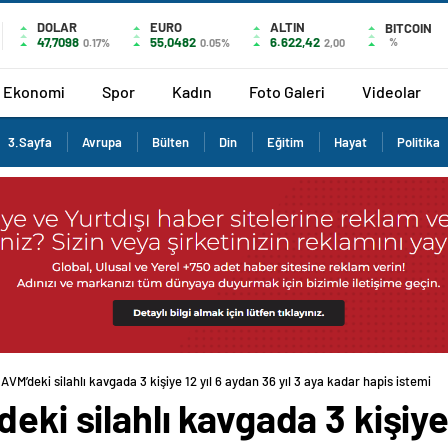
DOLAR
EURO
ALTIN
BITCOIN
47,7098
55,0482
6.622,42
%
0.17%
0.05%
2,00
Ekonomi
Spor
Kadın
Foto Galeri
Videolar
3.Sayfa
Avrupa
Bülten
Din
Eğitim
Hayat
Politika
 AVM’deki silahlı kavgada 3 kişiye 12 yıl 6 aydan 36 yıl 3 aya kadar hapis istemi
eki silahlı kavgada 3 kişiye