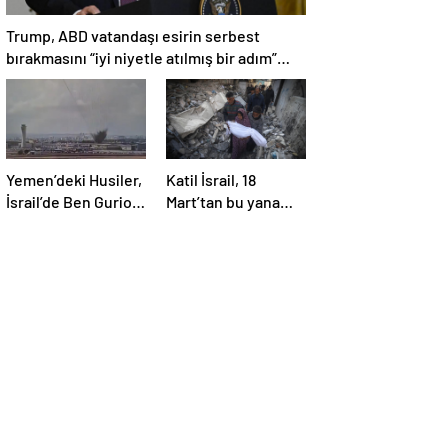
Trump, ABD vatandaşı esirin serbest
bırakmasını “iyi niyetle atılmış bir adım”
olarak değerlendirdi
Yemen’deki Husiler,
Katil İsrail, 18
İsrail’de Ben Gurion
Mart’tan bu yana
Havalimanı’nı vurdu
595 çocuğu
hayattan kopardı