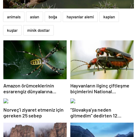
animals
aslan
boğa
hayvanlar alemi
kaplan
kuşlar
minik dostlar
Amazon örümceklerinin
Hayvanların ilginç çiftleşme
esrarengiz dünyalarına
biçimlerini National
gitmeye hazır olun.
Geographic görüntüledi.
Norveç’i ziyaret etmeniz için
“Slovakya’ya neden
gereken 25 sebep
gitmedim” dedirten 12
fotoğraf