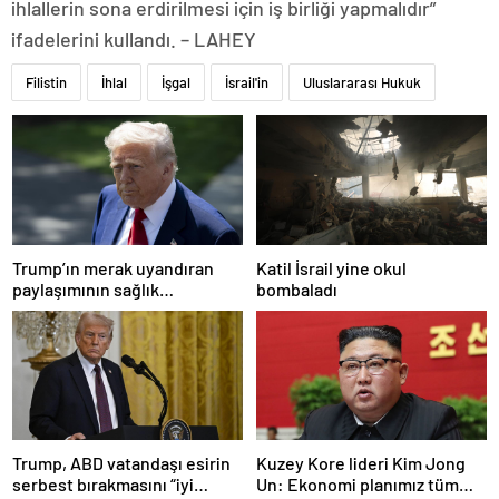
ihlallerin sona erdirilmesi için iş birliği yapmalıdır”
ifadelerini kullandı. – LAHEY
Filistin
İhlal
İşgal
İsrail'in
Uluslararası Hukuk
Trump’ın merak uyandıran
Katil İsrail yine okul
paylaşımının sağlık
bombaladı
sistemiyle ilgili kararname
olduğu anlaşıldı
Trump, ABD vatandaşı esirin
Kuzey Kore lideri Kim Jong
serbest bırakmasını “iyi
Un: Ekonomi planımız tüm