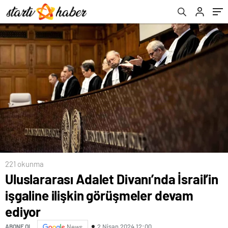
221 okunma
Uluslararası Adalet Divanı’nda İsrail’in
işgaline ilişkin görüşmeler devam
ediyor
2 Nisan 2024 12:00
ABONE OL
News