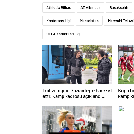
Athletic Bilbao
AZ Alkmaar
Başakşehir
Konferans Ligi
Macaristan
Maccabi Tel Avi
UEFA Konferans Ligi
Trabzonspor, Gaziantep’e hareket
Kupa fi
etti! Kamp kadrosu açıklandı…
kamp ka