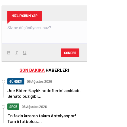
HIZLI YORUM YAP
GÖNDER
SON DAKİKA
HABERLERİ
GÜNDEM
06 Ağustos 2026
Joe Biden 6 aylık hedeflerini açıkladı.
Senato buz gibi…
SPOR
06 Ağustos 2026
En fazla kızaran takım Antalyaspor!
Tam 5 futbolcu….