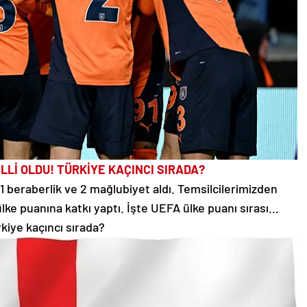
LLİ OLDU! TÜRKİYE KAÇINCI SIRADA?
t 1 beraberlik ve 2 mağlubiyet aldı. Temsilcilerimizden
ke puanına katkı yaptı. İşte UEFA ülke puanı sırası…
kiye kaçıncı sırada?