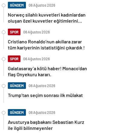
GÜNDEM
06 Ağustos 2026
Norweç silahlı kuvvetleri kadınlardan
oluşan özel kuvvetler eğitimlerini
başlattı.
SPOR
06 Ağustos 2026
Cristiano Ronaldo’nun akıllara zarar
tüm kariyerinin istatistiğini çıkardık !
SPOR
06 Ağustos 2026
Galatasaray’a kötü haber! Monaco’dan
flaş Onyekuru kararı.
GÜNDEM
06 Ağustos 2026
Trump’tan seçim sonrası ilk mülakat
GÜNDEM
06 Ağustos 2026
Avusturya başbakanı Sebastian Kurz
ile ilgili bilinmeyenler