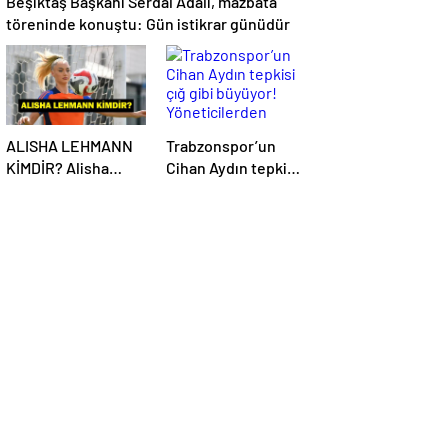
Beşiktaş Başkanı Serdal Adalı, mazbata
töreninde konuştu: Gün istikrar günüdür
ALISHA LEHMANN
Trabzonspor’un
KİMDİR? Alisha
Cihan Aydın tepkisi
Lehmann Nereli,
çığ gibi büyüyor!
Kaç Yaşında, Hangi
Yöneticilerden
Takımda Oynuyor?
açıklama…