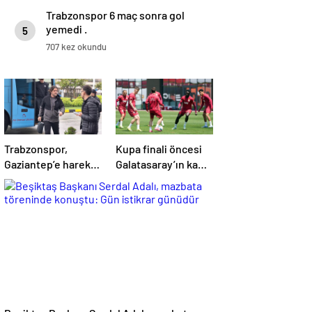
Trabzonspor 6 maç sonra gol
yemedi .
5
707 kez okundu
Trabzonspor,
Kupa finali öncesi
Gaziantep’e hareket
Galatasaray’ın kamp
etti! Kamp kadrosu
kadrosu belli oldu!
açıklandı…