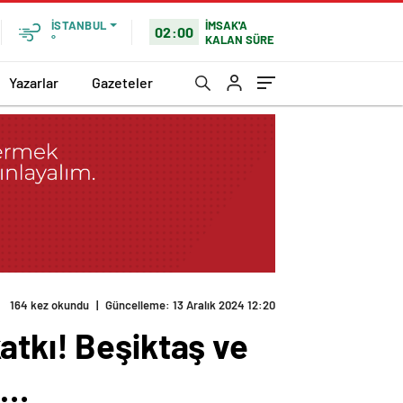
İMSAK'A
İSTANBUL
02:00
KALAN SÜRE
°
Yazarlar
Gazeteler
164 kez okundu
|
Güncelleme: 13 Aralık 2024 12:20
atkı! Beşiktaş ve
i…