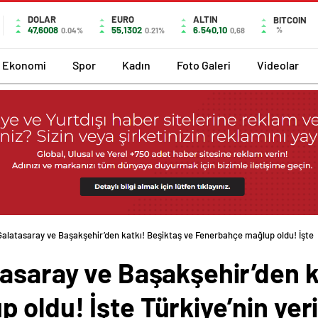
DOLAR
EURO
ALTIN
BITCOIN
47,6008
55,1302
6.540,10
%
0.04%
0.21%
0,68
Ekonomi
Spor
Kadın
Foto Galeri
Videolar
Galatasaray ve Başakşehir’den katkı! Beşiktaş ve Fenerbahçe mağlup oldu! İşte
asaray ve Başakşehir’den k
 oldu! İşte Türkiye’nin yer