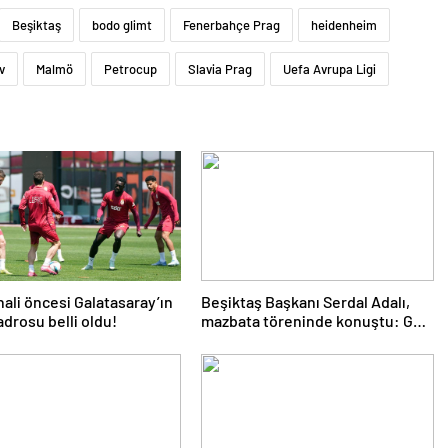
Beşiktaş
bodo glimt
Fenerbahçe Prag
heidenheim
v
Malmö
Petrocup
Slavia Prag
Uefa Avrupa Ligi
nali öncesi Galatasaray’ın
Beşiktaş Başkanı Serdal Adalı,
drosu belli oldu!
mazbata töreninde konuştu: Gün
istikrar günüdür