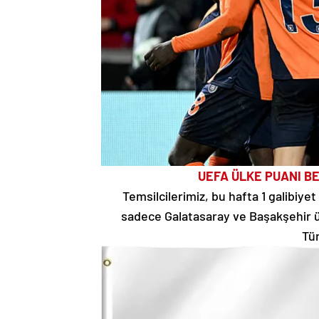
UEFA ÜLKE PUANI BE
Temsilcilerimiz, bu hafta 1 galibiye
sadece Galatasaray ve Başakşehir ül
Tür