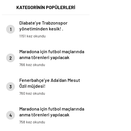
KATEGORİNİN POPÜLERLERİ
Diabate’ye Trabzonspor
yönetiminden kesik! .
1
1151 kez okundu
Maradona için futbol maçlarında
anma törenleri yapılacak
2
766 kez okundu
Fenerbahçe’ye Ada’dan Mesut
Özil müjdesi!
3
760 kez okundu
Maradona için futbol maçlarında
anma törenleri yapılacak
4
758 kez okundu