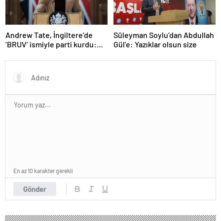
Andrew Tate, İngiltere’de
Süleyman Soylu’dan Abdullah
‘BRUV’ ismiyle parti kurdu:
Gül’e: Yazıklar olsun size
‘Okullarda LGBT
propagandasını
yasaklayacağız’
En az 10 karakter gerekli
Gönder