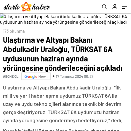
ayında yörüngesine gönderileceğini açıkladı
173 okunma
Ulaştırma ve Altyapı Bakanı
Abdulkadir Uraloğlu, TÜRKSAT 6A
uydusunun haziran ayında
yörüngesine gönderileceğini açıkladı
17 Temmuz 2024 00:27
ABONE OL
News
Ulaştırma ve Altyapı Bakanı Abdulkadir Uraloğlu, “İlk
milli ve yerli haberleşme uydumuz TÜRKSAT 6A ile
uzay ve uydu teknolojileri alanında teknik bir devrim
gerçekleştiriyoruz. TÜRKSAT 6A uydumuzu haziran
ayında yörüngesine göndermeyi hedefliyoruz.” dedi.
Kırşehir Valisi Hüdayar Mete Buhara’yı ziyaret eden