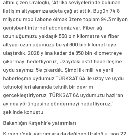
altını çizen Uraloğlu, “Afrika seviyelerinde bulunan
iletişim altyapımıza adeta çağ atlattık. Bugün 74,8
milyonu mobil abone olmak üzere toplam 94,3 milyon
genişbant internet abonemiz var. Fiber ağ
uzunluğumuzu yaklaşık 550 bin kilometre ve fiber
altyapı uzunluğumuzu bu yıl 600 bin kilometreye
ulaştırdık. 2028 yılına kadar da 850 bin kilometreye
çıkarmayı hedefliyoruz. Uzaydaki aktif haberleşme
uydu sayımızı 5’e çıkardık. Şimdi ilk milli ve yerli
haberleşme uydumuz TÜRKSAT 6A ile uzay ve uydu
teknolojileri alanında teknik bir devrim
gerçekleştiriyoruz. TÜRKSAT 6A uydumuzu haziran
ayında yörüngesine göndermeyi hedefliyoruz.”
şeklinde konuştu.
Bakanlığın Kırşehir’e yatırımları
Kırşehir’deki yatırımlara da değinen Uraloğlu, son 22