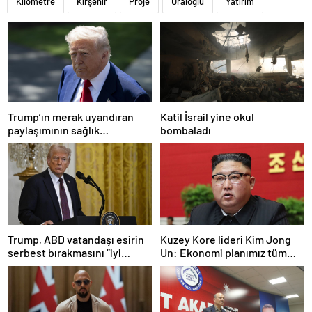
Kilometre
Kırşehir
Proje
Uraloğlu
Yatırım
Trump’ın merak uyandıran
Katil İsrail yine okul
paylaşımının sağlık
bombaladı
sistemiyle ilgili kararname
olduğu anlaşıldı
Trump, ABD vatandaşı esirin
Kuzey Kore lideri Kim Jong
serbest bırakmasını “iyi
Un: Ekonomi planımız tüm
niyetle atılmış bir adım”
sektörlerde başarısız oldu
olarak değerlendirdi