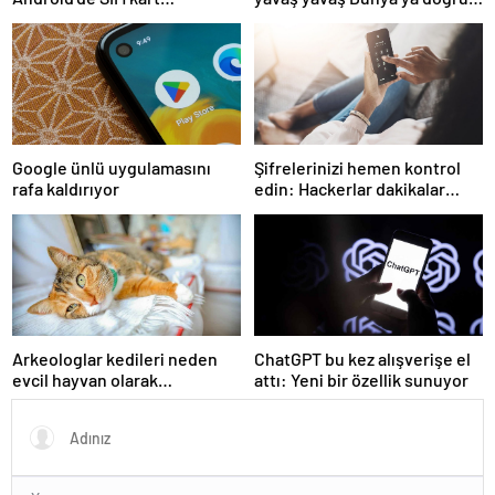
kullanımını ortadan
eriyor!
kaldıracak
Google ünlü uygulamasını
Şifrelerinizi hemen kontrol
rafa kaldırıyor
edin: Hackerlar dakikalar
içinde kırıyor
Arkeologlar kedileri neden
ChatGPT bu kez alışverişe el
evcil hayvan olarak
attı: Yeni bir özellik sunuyor
beslediğimizin sırrını keşfetti