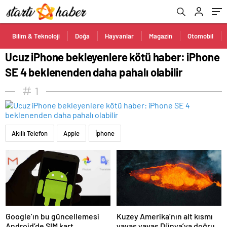
olabilir
Bilim & Teknoloji
Doğa
Hayvanlar
Magazin
Otomobil
Ucuz iPhone bekleyenlere kötü haber: iPhone
SE 4 beklenenden daha pahalı olabilir
1
Akıllı Telefon
Apple
İphone
Google’ın bu güncellemesi
Kuzey Amerika’nın alt kısmı
Android’de SIM kart
yavaş yavaş Dünya’ya doğru