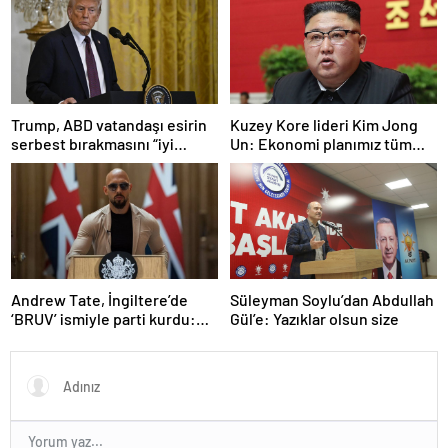
olduğu anlaşıldı
Trump, ABD vatandaşı esirin
Kuzey Kore lideri Kim Jong
serbest bırakmasını “iyi
Un: Ekonomi planımız tüm
niyetle atılmış bir adım”
sektörlerde başarısız oldu
olarak değerlendirdi
Andrew Tate, İngiltere’de
Süleyman Soylu’dan Abdullah
‘BRUV’ ismiyle parti kurdu:
Gül’e: Yazıklar olsun size
‘Okullarda LGBT
propagandasını
yasaklayacağız’