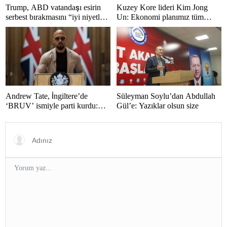
Trump, ABD vatandaşı esirin
Kuzey Kore lideri Kim Jong
serbest bırakmasını “iyi niyetle
Un: Ekonomi planımız tüm
atılmış bir adım” olarak
sektörlerde başarısız oldu
değerlendirdi
Andrew Tate, İngiltere’de
Süleyman Soylu’dan Abdullah
‘BRUV’ ismiyle parti kurdu:
Gül’e: Yazıklar olsun size
‘Okullarda LGBT
propagandasını yasaklayacağız’