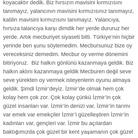
koyacaktır dedik. Biz hırsızın mavisini kırmızısını
tanımayız, yalancının mavisini kırmızısınız tanımayız,
katilin mavisini kırmızısını tanımayız. Yalancıya,
hırsıza talancıya karşı dimdik her yerde dururuz her
yerde. Artık mecburiyet siyaseti bitti. Türkiye’nin hiçbir
yerinde ben şunu söylemedim. Mecbursunuz bize oy
vereceksiniz demedim. Mecbur oy verme dönemini
bitiriyoruz. Biz halkın gönlünü kazanmaya geldik. Biz
halkın aklını kazanmaya geldik Mecburen değil seve
seve yürekten oy vermek isteyenlerin oyunu almaya
geldik. Şimdi İzmir’deyiz. İzmir’de olmak hem çok
kolay hem çok zor. Çok kolay çünkü İzmir’in çok
güzel insanları var. İzmir’in denizi var, İzmir’in tarımı
var emek var emekçiler İzmir’i güzelleştiren İzmir’in
kadınları var, gençleri var. İzmir bu açılardan
baktığımızda çok güzel bir kent yaşamanın çok güzel