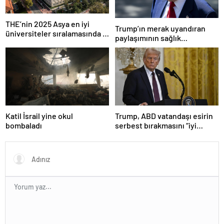
THE’nin 2025 Asya en iyi
Trump’ın merak uyandıran
üniversiteler sıralamasında 4
paylaşımının sağlık
Türk üniversitesi ilk 100’e
sistemiyle ilgili kararname
girdi
olduğu anlaşıldı
Katil İsrail yine okul
Trump, ABD vatandaşı esirin
bombaladı
serbest bırakmasını “iyi
niyetle atılmış bir adım”
olarak değerlendirdi