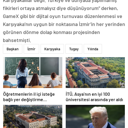
fikirleri ortaya atmalıyız diye düşünüyorum” derken,
GameX gibi bir dijital oyun turnuvası düzenlenmesi ve
Karşıyaka’nın uygun bir noktasına İzmir’in her yerinden
görünen dönme dolap konması projesinden
bahsetmişti.
Başkan
İzmir
Karşıyaka
Tugay
Yılında
Öğretmenlerin il içi isteğe
İTÜ, Asya’nın en iyi 100
bağlı yer değiştirme
üniversitesi arasında yer aldı
başvuruları ne zaman?