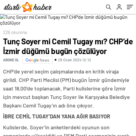
226 okunma
Tunç Soyer mi Cemil Tugay mı? CHP’de
İzmir düğümü bugün çözülüyor
29 Ocak 2024 12:12
ABONE OL
News
CHP’de yerel seçim çalışmalarında en kritik viraja
girildi. CHP Parti Meclisi (PM) bugün İzmir gündemiyle
saat 18.00’de toplanacak. Parti kulislerine göre İzmir
için mevcut başkan Tunç Soyer ile Karşıyaka Belediye
Başkanı Cemil Tugay’ın adı öne çıkıyor.
İBRE CEMİL TUGAY’DAN YANA AĞIR BASIYOR
Kulislerde, Soyer’in anketlerdeki oyunun son
zamanlarda yükseldiği ve DEM Parti seçmeninin sıcak