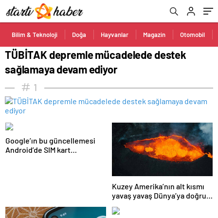
Bilim & Teknoloji
Doğa
Hayvanlar
Magazin
Otomobil
TÜBİTAK depremle mücadelede destek
sağlamaya devam ediyor
1
Google’ın bu güncellemesi
Android’de SIM kart
kullanımını ortadan
kaldıracak
Kuzey Amerika’nın alt kısmı
yavaş yavaş Dünya’ya doğru
eriyor!