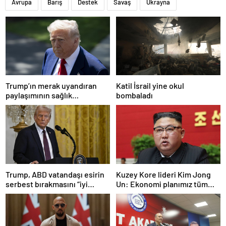
Avrupa
Barış
Destek
Savaş
Ukrayna
Trump’ın merak uyandıran
Katil İsrail yine okul
paylaşımının sağlık
bombaladı
sistemiyle ilgili kararname
olduğu anlaşıldı
Trump, ABD vatandaşı esirin
Kuzey Kore lideri Kim Jong
serbest bırakmasını “iyi
Un: Ekonomi planımız tüm
niyetle atılmış bir adım”
sektörlerde başarısız oldu
olarak değerlendirdi