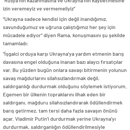
“Rusya’nın kazanmasına ve Ukrayna’nın kaybetmesine
izin veremeyiz ve vermemeliyiz”
“Ukrayna sadece kendisi için değil inandığımız,
savunduğumuz ve uğruna çalıştığımız her şey için
mücadele ediyor” diyen Rama, konuşmasını şu şekilde
tamamladı:
“İşgalci orduya karşı Ukrayna’ya yardım etmenin barış
davasına engel olduğuna inanan bazı alaycı fırsatçılar
var. Bu yüzden bugün onlara savaşı bitirmenin yolunun
savaş mağdurlarını silahsızlandırmak değil,
saldırganlığı durdurmak olduğunu söylemek istiyorum.
Egemen bir ülkenin topraklarını ilhak eden bir
saldırganı, mağduru silahsızlandırarak ödüllendirmek
barış getirmez, tam tersi daha fazla savaşın önünü
açar. Vladimir Putin’i durdurmak yerine Ukrayna’yı
durdurmak, saldırganlığın ödüllendirilmesiyle