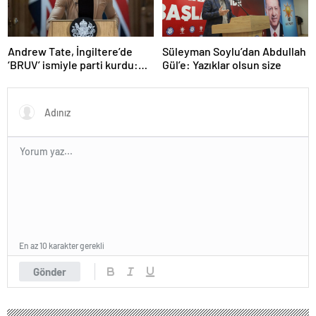
Andrew Tate, İngiltere’de
Süleyman Soylu’dan Abdullah
‘BRUV’ ismiyle parti kurdu:
Gül’e: Yazıklar olsun size
‘Okullarda LGBT
propagandasını
yasaklayacağız’
En az 10 karakter gerekli
Gönder