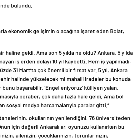
inde bulundu.
rarla ekonomik gelişimin olacağına işaret eden Bolat,
ir haline geldi. Ama son 5 yılda ne oldu? Ankara, 5 yılda
ayan işlerden dolayı 10 yıl kaybetti. Hem iş yapılmadı,
zde 31 Mart’ta çok önemli bir fırsat var. 5 yıl, Ankara
 şehir halinde yükselecek mi mahalli iradeler bu konuda
unu başarabilir. ‘Engelleniyoruz’ külliyen yalan.
tmasıyla beraber, çok daha fazla hale geldi. Ama bol
lan sosyal medya harcamalarıyla paralar gitti.”
tanelerinin, okullarının yenilendiğini, 76 üniversiteden
“Onun için değerli Ankaralılar, oyunuzu kullanırken bu
zin, ailenizin, çocuklarınızın, torunlarınızın,