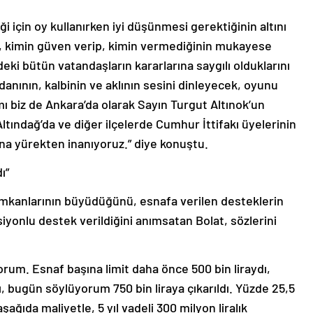
i için oy kullanırken iyi düşünmesi gerektiğinin altını
ın, kimin güven verip, kimin vermediğinin mukayese
deki bütün vatandaşların kararlarına saygılı olduklarını
danının, kalbinin ve aklının sesini dinleyecek, oyunu
amı biz de Ankara’da olarak Sayın Turgut Altınok’un
tındağ’da ve diğer ilçelerde Cumhur İttifakı üyelerinin
ına yürekten inanıyoruz.” diye konuştu.
ı”
 imkanlarının büyüdüğünü, esnafa verilen desteklerin
nsiyonlu destek verildiğini anımsatan Bolat, sözlerini
rum. Esnaf başına limit daha önce 500 bin liraydı,
tı, bugün söylüyorum 750 bin liraya çıkarıldı. Yüzde 25,5
ağıda maliyetle, 5 yıl vadeli 300 milyon liralık