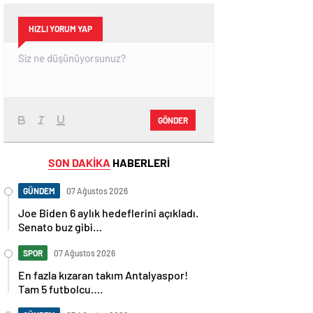
HIZLI YORUM YAP
GÖNDER
SON DAKİKA
HABERLERİ
GÜNDEM
07 Ağustos 2026
Joe Biden 6 aylık hedeflerini açıkladı.
Senato buz gibi…
SPOR
07 Ağustos 2026
En fazla kızaran takım Antalyaspor!
Tam 5 futbolcu….