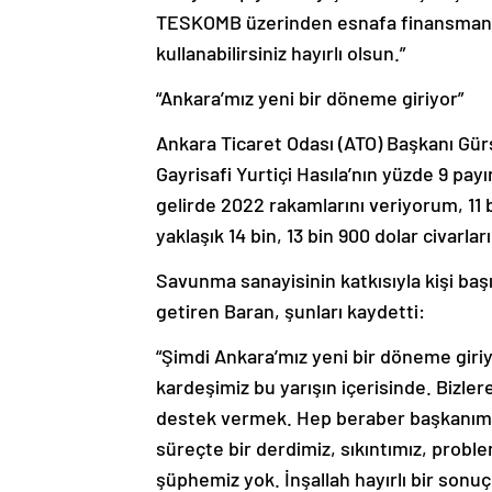
TESKOMB üzerinden esnafa finansman des
kullanabilirsiniz hayırlı olsun.”
“Ankara’mız yeni bir döneme giriyor”
Ankara Ticaret Odası (ATO) Başkanı Gürs
Gayrisafi Yurtiçi Hasıla’nın yüzde 9 payı
gelirde 2022 rakamlarını veriyorum, 11 b
yaklaşık 14 bin, 13 bin 900 dolar civarlar
Savunma sanayisinin katkısıyla kişi başı 
getiren Baran, şunları kaydetti:
“Şimdi Ankara’mız yeni bir döneme giriy
kardeşimiz bu yarışın içerisinde. Bizle
destek vermek. Hep beraber başkanımız
süreçte bir derdimiz, sıkıntımız, prob
şüphemiz yok. İnşallah hayırlı bir sonu