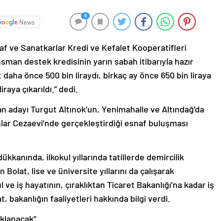
0
News
af ve Sanatkarlar Kredi ve Kefalet Kooperatifleri
nsman destek kredisinin yarın sabah itibarıyla hazır
 daha önce 500 bin liraydı, birkaç ay önce 650 bin liraya
raya çıkarıldı.” dedi.
n adayı Turgut Altınok’un, Yenimahalle ve Altındağ’da
anlar Cezaevi’nde gerçekleştirdiği esnaf buluşması
kkanında, ilkokul yıllarında tatillerde demircilik
 Bolat, lise ve üniversite yıllarını da çalışarak
ul ve iş hayatının, çıraklıktan Ticaret Bakanlığı’na kadar iş
t, bakanlığın faaliyetleri hakkında bilgi verdi.
çıklanacak”