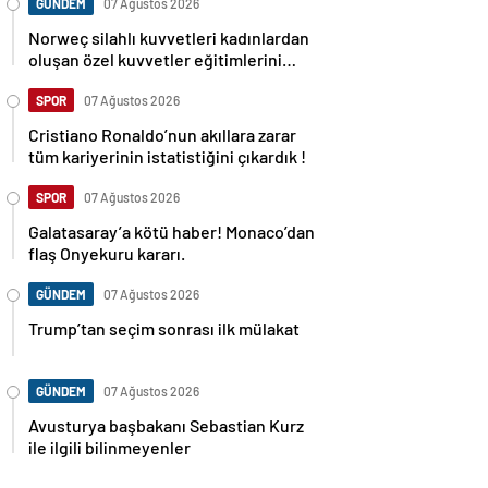
GÜNDEM
07 Ağustos 2026
Norweç silahlı kuvvetleri kadınlardan
oluşan özel kuvvetler eğitimlerini
başlattı.
SPOR
07 Ağustos 2026
Cristiano Ronaldo’nun akıllara zarar
tüm kariyerinin istatistiğini çıkardık !
SPOR
07 Ağustos 2026
Galatasaray’a kötü haber! Monaco’dan
flaş Onyekuru kararı.
GÜNDEM
07 Ağustos 2026
Trump’tan seçim sonrası ilk mülakat
GÜNDEM
07 Ağustos 2026
Avusturya başbakanı Sebastian Kurz
ile ilgili bilinmeyenler