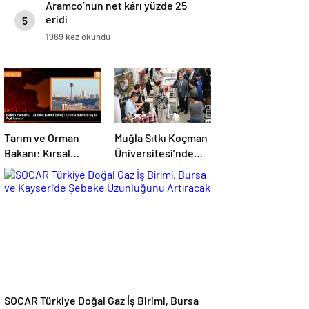
Aramco’nun net kârı yüzde 25
eridi
5
1969 kez okundu
Tarım ve Orman
Muğla Sıtkı Koçman
Bakanı: Kırsal
Üniversitesi’nde
kalkınmada
Turizm Sektörü ve
gençlere ve
Öğrenciler Buluştu
kadınlara pozitif
ayrımcılık yapıyoruz
SOCAR Türkiye Doğal Gaz İş Birimi, Bursa