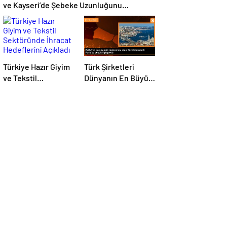
ve Kayseri’de Şebeke Uzunluğunu
Artıracak
Türkiye Hazır Giyim
Türk Şirketleri
ve Tekstil
Dünyanın En Büyük
Sektöründe İhracat
Kompozit
Hedeflerini Açıkladı
Malzemeler
Fuarında