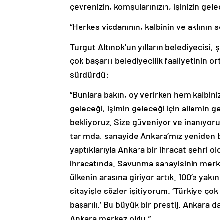
çevrenizin, komşularınızın, işinizin gel
“Herkes vicdanının, kalbinin ve aklının 
Turgut Altınok’un yılların belediyecisi, 
çok başarılı belediyecilik faaliyetinin 
sürdürdü:
“Bunlara bakın, oy verirken hem kalbinizi
geleceği, işimin geleceği için ailemin 
bekliyoruz. Size güveniyor ve inanıyor
tarımda, sanayide Ankara’mız yeniden bi
yaptıklarıyla Ankara bir ihracat şehri ol
ihracatında. Savunma sanayisinin merk
ülkenin arasına giriyor artık. 100’e ya
sitayişle sözler işitiyorum. ‘Türkiye ç
başarılı.’ Bu büyük bir prestij. Ankara 
Ankara merkez oldu.”