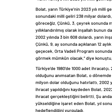
Bolat, yarın Türkiye’nin 2023 yılı milli g
sonundaki milli geliri 238 milyar dolardı.
göreceğiz. Çünkü, 3. çeyrek sonunda mill
yıllıklandırılmış olarak inşallah bunun d
2002 yılında 3 bin 608 dolardı, yarın inşa
Çünkü, 9. ay sonunda açıklanan 12 aylık mi
geçecek. Orta Vadeli Program sonunda b
görmek mümkün olacak.” diye konuştu
Türkiye’de 1980’de 1000 adet ihracatçı, 
olduğunu anımsatan Bolat, o dönemde 5
milyon dolar olduğunu hatırlattı. 2002 yı
ihracat yapıldığını kaydeden Bolat, 2022 
ihracat gerçekleştiğini belirtti. Şu and
yükseldiğine işaret eden Bolat, yıl son
hedeflendiğini vurguladı.