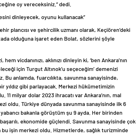
eceğine oy vereceksiniz.” dedi.
sesini dinleyecek, oyunu kullanacak”
şehir plancısı ve şehircilik uzmanı olarak, Keçiören’deki
ortada olduğuna işaret eden Bolat, sözlerini şöyle
, hem vicdanınızı, aklınızı dinleyin ki, ‘ben Ankara’nın
geleceği için Turgut Altınok’u seçeceğim’ demenizi
uz. Bu anlamda, fuarcılıkta, savunma sanayisinde,
r yıldız gibi parlayacak. Merkezi hükümetimizin
du. 11 milyar dolar 2023 ihracatı var Ankara’nın, mal
ezi oldu. Türkiye dünyada savunma sanayisinde ilk 6
kın yabancı bakanla görüştüm şu 9 ayda. Her birinden
ok başarılı, ekonomide güçlendi. Savunma sanayisinde çok
da bu işin merkezi oldu. Hizmetlerde, sağlık turizminde