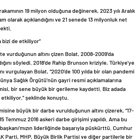
 rakamının 19 milyon olduğuna değinerek, 2023 yılı Aralık
am olarak açıklandığını ve 21 senede 13 milyonluk net
ekti.
izi de etkiliyor”
te vurduğunun altını çizen Bolat, 2008-2009’da
ğını söyledi. 2018’de Rahip Brunson kriziyle, Türkiye’ye
ını vurgulayan Bolat, “2020’de 100 yılda bir olan pandemi
 Dünya Sağlık Örgütü’nün gayri resmi açıklamalarına
isi, bir sene büyük bir gerileme kaydetti. Biz adada
etkiliyor.” şeklinde konuştu.
misine büyük bir darbe vurulduğunun altını çizerek, “17-
, 15 Temmuz 2016 askeri darbe girişimi yapıldı. Ama bu
rbaşkanı’mızın liderliğinde başarıyla püskürttü. Cumhur
 Parti, MHP, Büyük Birlik Partisi ve diğer partilerle bir