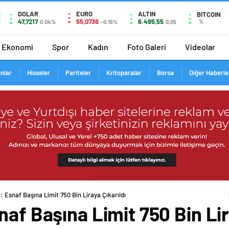
DOLAR
EURO
ALTIN
BITCOIN
47,7217
55,0736
6.495,55
%
0.04%
-0.15%
0,05
Ekonomi
Spor
Kadın
Foto Galeri
Videolar
ınlar
Hisseler
Pariteler
Kritoparalar
Borsa
Diğer Haberle
: Esnaf Başına Limit 750 Bin Liraya Çıkarıldı
naf Başına Limit 750 Bin Lir