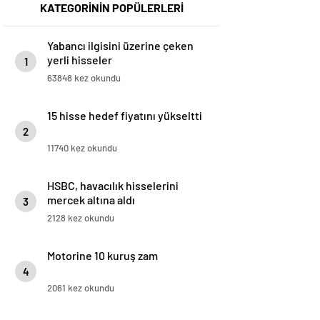
KATEGORİNİN POPÜLERLERİ
Yabancı ilgisini üzerine çeken
yerli hisseler
1
63848 kez okundu
15 hisse hedef fiyatını yükseltti
2
11740 kez okundu
HSBC, havacılık hisselerini
mercek altına aldı
3
2128 kez okundu
Motorine 10 kuruş zam
4
2061 kez okundu