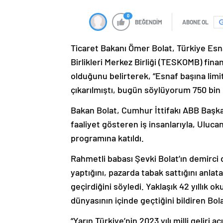
0
BEĞENDİM
ABONE OL
Ticaret Bakanı Ömer Bolat, Türkiye Esn
Birlikleri Merkez Birliği (TESKOMB) fina
olduğunu belirterek, “Esnaf başına limit
çıkarılmıştı, bugün söylüyorum 750 bin li
Bakan Bolat, Cumhur İttifakı ABB Başka
faaliyet gösteren iş insanlarıyla, Uluc
programına katıldı.
Rahmetli babası Şevki Bolat’ın demirci dü
yaptığını, pazarda tabak sattığını anlatan
geçirdiğini söyledi. Yaklaşık 42 yıllık ok
dünyasının içinde geçtiğini bildiren Bola
“Yarın Türkiye’nin 2023 yılı milli geliri a