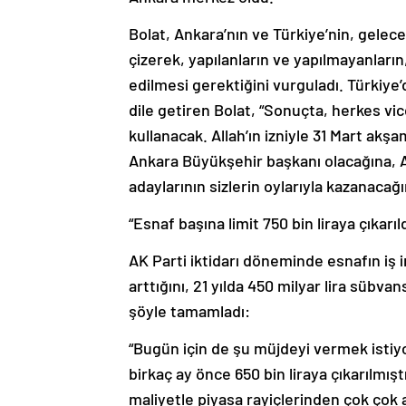
Bolat, Ankara’nın ve Türkiye’nin, geleceğ
çizerek, yapılanların ve yapılmayanlar
edilmesi gerektiğini vurguladı. Türkiye’
dile getiren Bolat, “Sonuçta, herkes vic
kullanacak. Allah’ın izniyle 31 Mart akş
Ankara Büyükşehir başkanı olacağına, Al
adaylarının sizlerin oylarıyla kazanacağ
“Esnaf başına limit 750 bin liraya çıkarıld
AK Parti iktidarı döneminde esnafın iş
arttığını, 21 yılda 450 milyar lira sübva
şöyle tamamladı:
“Bugün için de şu müjdeyi vermek istiyo
birkaç ay önce 650 bin liraya çıkarılmış
maliyetle piyasa rayiçlerinden çok çok aş