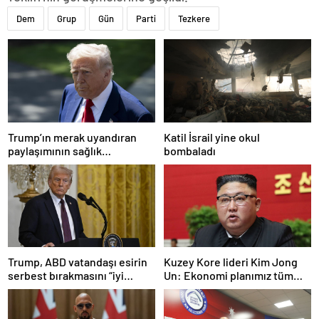
Dem
Grup
Gün
Parti
Tezkere
Trump’ın merak uyandıran
Katil İsrail yine okul
paylaşımının sağlık
bombaladı
sistemiyle ilgili kararname
olduğu anlaşıldı
Trump, ABD vatandaşı esirin
Kuzey Kore lideri Kim Jong
serbest bırakmasını “iyi
Un: Ekonomi planımız tüm
niyetle atılmış bir adım”
sektörlerde başarısız oldu
olarak değerlendirdi