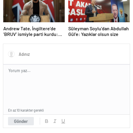
Andrew Tate, İngiltere’de
Süleyman Soylu’dan Abdullah
‘BRUV’ ismiyle parti kurdu:
Gül’e: Yazıklar olsun size
‘Okullarda LGBT
propagandasını
yasaklayacağız’
En az 10 karakter gerekli
Gönder