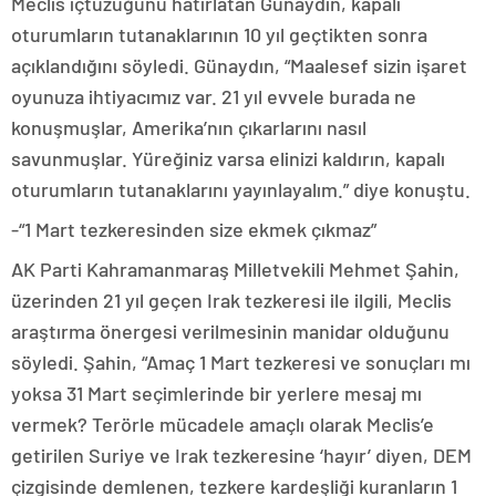
Meclis içtüzüğünü hatırlatan Günaydın, kapalı
oturumların tutanaklarının 10 yıl geçtikten sonra
açıklandığını söyledi. Günaydın, “Maalesef sizin işaret
oyunuza ihtiyacımız var. 21 yıl evvele burada ne
konuşmuşlar, Amerika’nın çıkarlarını nasıl
savunmuşlar. Yüreğiniz varsa elinizi kaldırın, kapalı
oturumların tutanaklarını yayınlayalım.” diye konuştu.
-“1 Mart tezkeresinden size ekmek çıkmaz”
AK Parti Kahramanmaraş Milletvekili Mehmet Şahin,
üzerinden 21 yıl geçen Irak tezkeresi ile ilgili, Meclis
araştırma önergesi verilmesinin manidar olduğunu
söyledi. Şahin, “Amaç 1 Mart tezkeresi ve sonuçları mı
yoksa 31 Mart seçimlerinde bir yerlere mesaj mı
vermek? Terörle mücadele amaçlı olarak Meclis’e
getirilen Suriye ve Irak tezkeresine ‘hayır’ diyen, DEM
çizgisinde demlenen, tezkere kardeşliği kuranların 1