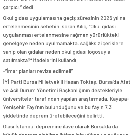
çarpıcı.” dedi.
Okul gıdası uygulamasına geçiş süresinin 2026 yılına
ertelenmesinin sebebini soran Kılıç, “Okul gıdası
uygulanması ertelenmesine rağmen yürürlükteki
genelgeye neden uyulmamakta, sağlıksız içeriklere
sahip olan gıdalar neden okul gıdası logosuyla
satılmakta?” ifadelerini kullandı.
-“İmar planları revize edilmeli”
İYİ Parti Bursa Milletvekili Hasan Toktaş, Bursa’da Afet
ve Acil Durum Yönetimi Başkanlığının destekleriyle
üniversiteler tarafından yapılan araştırmada, Kayapa-
Yenişehir Fayı’nın bulunduğunu ve bu fayın 7,3
şiddetinde deprem üretebileceğini belirtti.
Olası İstanbul depremine ilave olarak Bursa’da da
büyük deprem olabilme ihtimalinin yüksek olduğunun