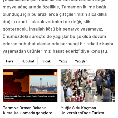
meyve ağaçlarında özellikle. Tamamen iklime bağlı
olunduğu için bu arazilerde çiftçilerimizin sıcaklıkla
doğru orantılı olarak verimleri de değişiklik
gösterecek. İnşallah kötü bir senaryo yaşamayız.
Önümüzdeki süreçte de yağışlar bu şekilde devam
ederse hububat alanlarında herhangi bir rekolte kaybı
yaşamadan ürünlerimizi hasat ederiz” diye konuştu.
Hava
Hububat
Sıcak
Yağış
Yağışlar
Tarım ve Orman Bakanı:
Muğla Sıtkı Koçman
Kırsal kalkınmada gençlere
Üniversitesi’nde Turizm
ve kadınlara pozitif ayrımcılık
Sektörü ve Öğrenciler