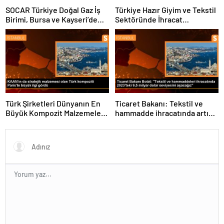
yapıyoruz
Buluştu
SOCAR Türkiye Doğal Gaz İş
Türkiye Hazır Giyim ve Tekstil
Birimi, Bursa ve Kayseri’de
Sektöründe İhracat
Şebeke Uzunluğunu Artıracak
Hedeflerini Açıkladı
Türk Şirketleri Dünyanın En
Ticaret Bakanı: Tekstil ve
Büyük Kompozit Malzemeler
hammadde ihracatında artış
Fuarında
var