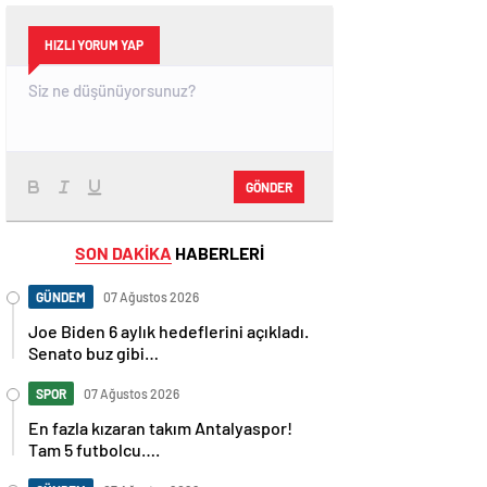
HIZLI YORUM YAP
GÖNDER
SON DAKİKA
HABERLERİ
GÜNDEM
07 Ağustos 2026
Joe Biden 6 aylık hedeflerini açıkladı.
Senato buz gibi…
SPOR
07 Ağustos 2026
En fazla kızaran takım Antalyaspor!
Tam 5 futbolcu….