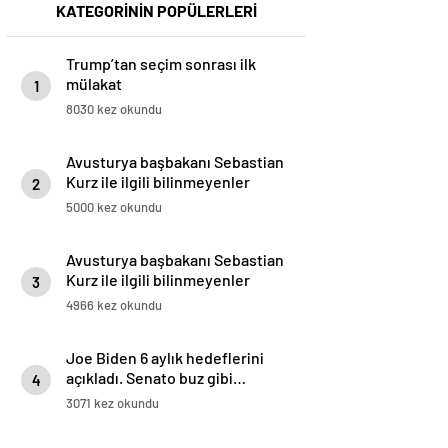
KATEGORİNİN POPÜLERLERİ
Trump’tan seçim sonrası ilk
mülakat
1
8030 kez okundu
Avusturya başbakanı Sebastian
Kurz ile ilgili bilinmeyenler
2
5000 kez okundu
Avusturya başbakanı Sebastian
Kurz ile ilgili bilinmeyenler
3
4966 kez okundu
Joe Biden 6 aylık hedeflerini
açıkladı. Senato buz gibi…
4
3071 kez okundu