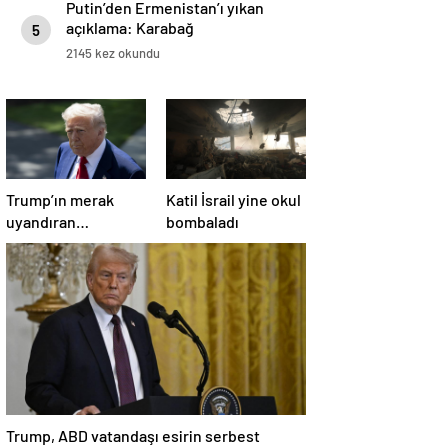
Putin’den Ermenistan’ı yıkan
açıklama: Karabağ
5
Azerbaycan’ın ayrılmaz bir
2145 kez okundu
parçasıdır!
Trump’ın merak
Katil İsrail yine okul
uyandıran
bombaladı
paylaşımının sağlık
sistemiyle ilgili
kararname olduğu
anlaşıldı
Trump, ABD vatandaşı esirin serbest