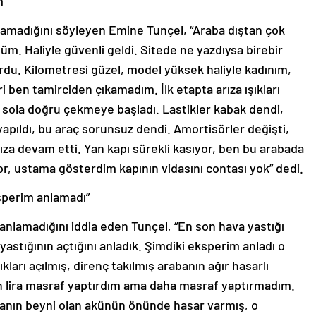
m”
ıkamadığını söyleyen Emine Tunçel, “Araba dıştan çok
m. Haliyle güvenli geldi. Sitede ne yazdıysa birebir
ordu. Kilometresi güzel, model yüksek haliyle kadınım,
 ben tamirciden çıkamadım. İlk etapta arıza ışıkları
 sola doğru çekmeye başladı. Lastikler kabak dendi,
 yapıldı, bu araç sorunsuz dendi. Amortisörler değişti,
arıza devam etti. Yan kapı sürekli kasıyor, ben bu arabada
, ustama gösterdim kapının vidasını contası yok” dedi.
sperim anlamadı”
 anlamadığını iddia eden Tunçel, “En son hava yastığı
 yastığının açtığını anladık. Şimdiki eksperim anladı o
arı açılmış, direnç takılmış arabanın ağır hasarlı
n lira masraf yaptırdım ama daha masraf yaptırmadım.
banın beyni olan akünün önünde hasar varmış, o