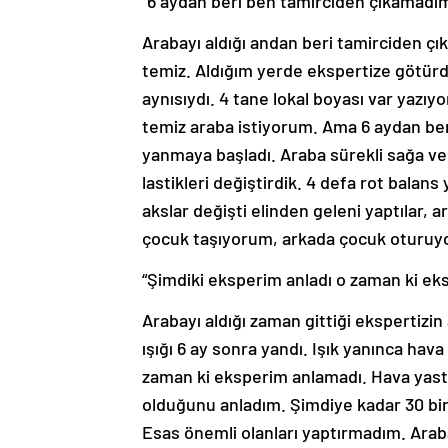
“6 aydan beri ben tamirciden çıkamadı
Arabayı aldığı andan beri tamirciden ç
temiz. Aldığım yerde ekspertize götürdü
aynısıydı. 4 tane lokal boyası var yazıy
temiz araba istiyorum. Ama 6 aydan beri
yanmaya başladı. Araba sürekli sağa ve
lastikleri değiştirdik. 4 defa rot balans
akslar değişti elinden geleni yaptılar, 
çocuk taşıyorum, arkada çocuk oturuyor
“Şimdiki eksperim anladı o zaman ki ek
Arabayı aldığı zaman gittiği ekspertizin
ışığı 6 ay sonra yandı. Işık yanınca hava
zaman ki eksperim anlamadı. Hava yastıkl
olduğunu anladım. Şimdiye kadar 30 bi
Esas önemli olanları yaptırmadım. Ara