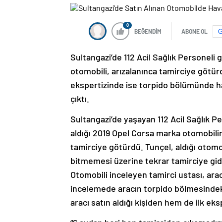
0
BEĞENDİM
ABONE OL
Sultangazi’de 112 Acil Sağlık Personeli g
otomobili, arızalanınca tamirciye götürd
ekspertizinde ise torpido bölümünde hav
çıktı.
Sultangazi’de yaşayan 112 Acil Sağlık Pe
aldığı 2019 Opel Corsa marka otomobilin
tamirciye götürdü. Tunçel, aldığı otomob
bitmemesi üzerine tekrar tamirciye giden
Otomobili inceleyen tamirci ustası, ara
incelemede aracın torpido bölmesindeki
aracı satın aldığı kişiden hem de ilk ek