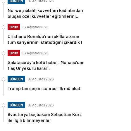
GÜNDEM
07 Ağustos 2026
Norweç silahlı kuvvetleri kadınlardan
oluşan özel kuvvetler eğitimlerini
başlattı.
SPOR
07 Ağustos 2026
Cristiano Ronaldo’nun akıllara zarar
tüm kariyerinin istatistiğini çıkardık !
SPOR
07 Ağustos 2026
Galatasaray’a kötü haber! Monaco’dan
flaş Onyekuru kararı.
GÜNDEM
07 Ağustos 2026
Trump’tan seçim sonrası ilk mülakat
GÜNDEM
07 Ağustos 2026
Avusturya başbakanı Sebastian Kurz
ile ilgili bilinmeyenler