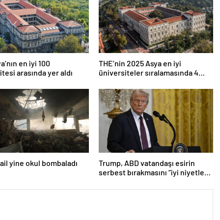
a’nın en iyi 100
THE’nin 2025 Asya en iyi
itesi arasında yer aldı
üniversiteler sıralamasında 4
Türk üniversitesi ilk 100’e girdi
srail yine okul bombaladı
Trump, ABD vatandaşı esirin
serbest bırakmasını “iyi niyetle
atılmış bir adım” olarak
değerlendirdi