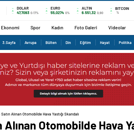
DOLAR
EURO
ALTIN
BITCOIN
47,7093
55,0274
6.551,32
%
0.17%
0%
0,90
Ekonomi
Spor
Kadın
Foto Galeri
Videolar
3.Sayfa
Avrupa
Bülten
Din
Eğitim
Hayat
Politika
e Satın Alınan Otomobilde Hava Yastığı Skandalı
n Alınan Otomobilde Hava Ya