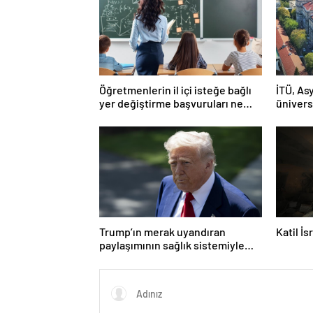
Öğretmenlerin il içi isteğe bağlı
İTÜ, Asy
yer değiştirme başvuruları ne
ünivers
zaman?
Trump’ın merak uyandıran
Katil İ
paylaşımının sağlık sistemiyle
ilgili kararname olduğu anlaşıldı