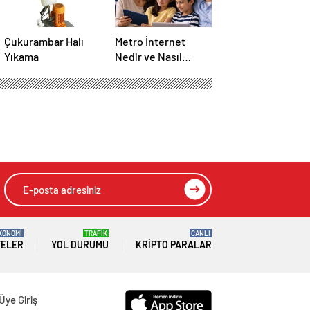
Çukurambar Halı
Metro İnternet
Yıkama
Nedir ve Nasıl
Seçilir
KONOMİ
TRAFİK
CANLI
TELER
YOL DURUMU
KRIPTO PARALAR
Üye Giriş