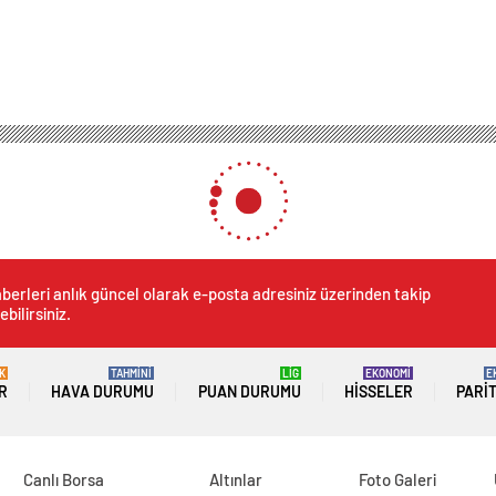
berleri anlık güncel olarak e-posta adresiniz üzerinden takip
ebilirsiniz.
K
TAHMİNİ
LİG
EKONOMİ
E
R
HAVA DURUMU
PUAN DURUMU
HISSELER
PARI
Canlı Borsa
Altınlar
Foto Galeri