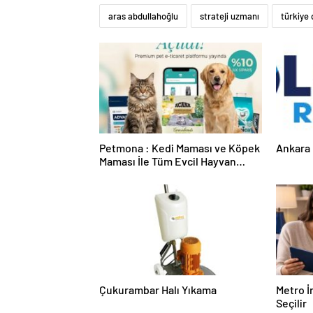
aras abdullahoğlu
strateji uzmanı
türkiye 
Petmona : Kedi Maması ve Köpek
Ankara 
Maması İle Tüm Evcil Hayvan
Ürünleri
Çukurambar Halı Yıkama
Metro İ
Seçilir