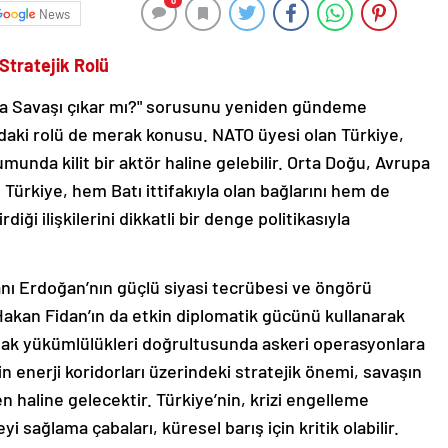
0
News
 Stratejik Rolü
nya Savaşı çıkar mı?" sorusunu yeniden gündeme
odaki rolü de merak konusu. NATO üyesi olan Türkiye,
unda kilit bir aktör haline gelebilir. Orta Doğu, Avrupa
Türkiye, hem Batı ittifakıyla olan bağlarını hem de
diği ilişkilerini dikkatli bir denge politikasıyla
nı Erdoğan’nın güçlü siyasi tecrübesi ve öngörü
 Hakan Fidan’ın da etkin diplomatik gücünü kullanarak
tifak yükümlülükleri doğrultusunda askeri operasyonlara
nin enerji koridorları üzerindeki stratejik önemi, savaşın
 haline gelecektir. Türkiye’nin, krizi engelleme
 sağlama çabaları, küresel barış için kritik olabilir.