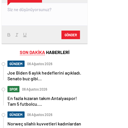
GÖNDER
SON DAKİKA
HABERLERİ
GÜNDEM
06 Ağustos 2026
Joe Biden 6 aylık hedeflerini açıkladı.
Senato buz gibi…
SPOR
06 Ağustos 2026
En fazla kızaran takım Antalyaspor!
Tam 5 futbolcu….
GÜNDEM
06 Ağustos 2026
Norweç silahlı kuvvetleri kadınlardan