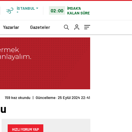
İMSAK'A
İSTANBUL
02:00
KALAN SÜRE
°
Yazarlar
Gazeteler
159 kez okundu
|
Güncelleme: 25 Eylül 2024 22:41
mu
HIZLI YORUM YAP