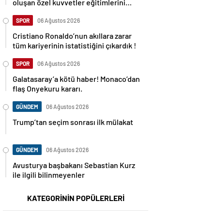
oluşan özel kuvvetler eğitimlerini
başlattı.
SPOR
06 Ağustos 2026
Cristiano Ronaldo’nun akıllara zarar
tüm kariyerinin istatistiğini çıkardık !
SPOR
06 Ağustos 2026
Galatasaray’a kötü haber! Monaco’dan
flaş Onyekuru kararı.
GÜNDEM
06 Ağustos 2026
Trump’tan seçim sonrası ilk mülakat
GÜNDEM
06 Ağustos 2026
Avusturya başbakanı Sebastian Kurz
ile ilgili bilinmeyenler
KATEGORİNİN POPÜLERLERİ