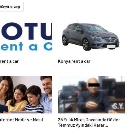
dünya savaşı
rent a car
Konya rent a car
nternet Nedir ve Nasıl
25 Yıllık Miras Davasında Gözler
Temmuz Ayındaki Karar