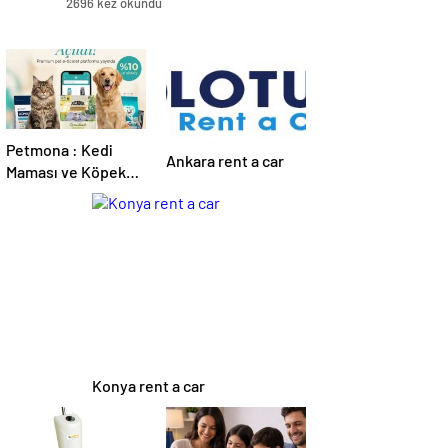
2696 kez okundu
Petmona : Kedi
Ankara rent a car
Maması ve Köpek
Maması İle Tüm
Evcil Hayvan
Ürünleri
Konya rent a car