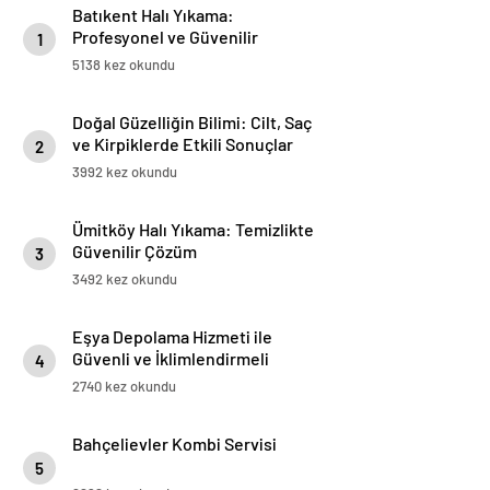
Batıkent Halı Yıkama:
Profesyonel ve Güvenilir
1
Hizmetler
5138 kez okundu
Doğal Güzelliğin Bilimi: Cilt, Saç
ve Kirpiklerde Etkili Sonuçlar
2
3992 kez okundu
Ümitköy Halı Yıkama: Temizlikte
Güvenilir Çözüm
3
3492 kez okundu
Eşya Depolama Hizmeti ile
Güvenli ve İklimlendirmeli
4
Saklama Rehberi
2740 kez okundu
Bahçelievler Kombi Servisi
5