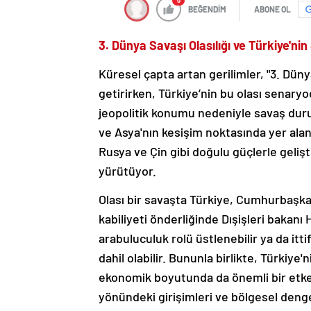
0
BEĞENDİM
ABONE OL
3. Dünya Savaşı Olasılığı ve Türkiye'nin
Küresel çapta artan gerilimler, "3. Dü
getirirken, Türkiye’nin bu olası senary
jeopolitik konumu nedeniyle savaş durum
ve Asya'nın kesişim noktasında yer alan 
Rusya ve Çin gibi doğulu güçlerle geliştir
yürütüyor.
Olası bir savaşta Türkiye, Cumhurbaşka
kabiliyeti önderliğinde Dışişleri bakanı
arabuluculuk rolü üstlenebilir ya da it
dahil olabilir. Bununla birlikte, Türkiye'
ekonomik boyutunda da önemli bir etken
yönündeki girişimleri ve bölgesel dengeyi