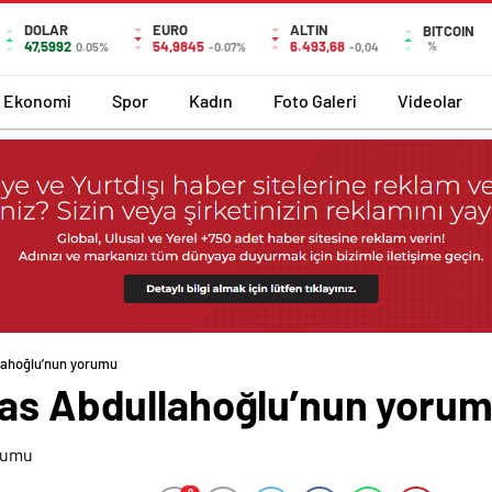
DOLAR
EURO
ALTIN
BITCOIN
47,5992
54,9845
6.493,68
%
0.05%
-0.07%
-0,04
Ekonomi
Spor
Kadın
Foto Galeri
Videolar
lahoğlu’nun yorumu
ras Abdullahoğlu’nun yoru