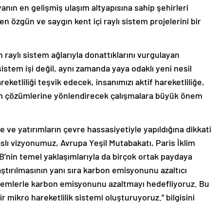
anın en gelişmiş ulaşım altyapısına sahip şehirleri
n özgün ve saygın kent içi raylı sistem projelerini bir
 raylı sistem ağlarıyla donattıklarını vurgulayan
sistem işi değil, aynı zamanda yaya odaklı yeni nesil
reketliliği teşvik edecek, insanımızı aktif hareketliliğe,
aşım çözümlerine yönlendirecek çalışmalara büyük önem
 ve yatırımların çevre hassasiyetiyle yapıldığına dikkati
slı vizyonumuz, Avrupa Yeşil Mutabakatı, Paris İklim
B’nin temel yaklaşımlarıyla da birçok ortak paydaya
laştırılmasının yanı sıra karbon emisyonunu azaltıcı
ntemlerle karbon emisyonunu azaltmayı hedefliyoruz. Bu
r mikro hareketlilik sistemi oluşturuyoruz.” bilgisini