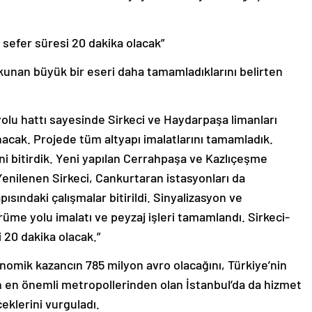
 sefer süresi 20 dakika olacak”
dokunan büyük bir eseri daha tamamladıklarını belirten
yolu hattı sayesinde Sirkeci ve Haydarpaşa limanları
acak. Projede tüm altyapı imalatlarını tamamladık.
ini bitirdik. Yeni yapılan Cerrahpaşa ve Kazlıçeşme
Yenilenen Sirkeci, Cankurtaran istasyonları da
sındaki çalışmalar bitirildi. Sinyalizasyon ve
ürüme yolu imalatı ve peyzaj işleri tamamlandı. Sirkeci-
 20 dakika olacak.”
onomik kazancın 785 milyon avro olacağını, Türkiye’nin
n en önemli metropollerinden olan İstanbul’da da hizmet
eklerini vurguladı.