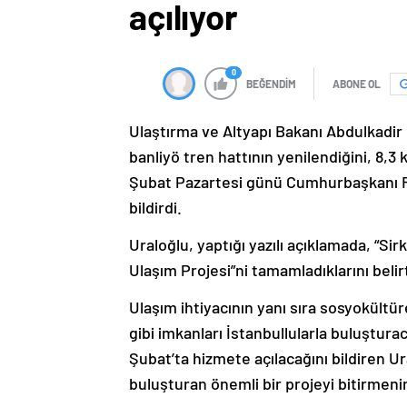
açılıyor
0
BEĞENDİM
ABONE OL
Ulaştırma ve Altyapı Bakanı Abdulkadir
banliyö tren hattının yenilendiğini, 8,3
Şubat Pazartesi günü Cumhurbaşkanı Re
bildirdi.
Uraloğlu, yaptığı yazılı açıklamada, “Si
Ulaşım Projesi”ni tamamladıklarını belirt
Ulaşım ihtiyacının yanı sıra sosyokültüre
gibi imkanları İstanbullularla buluştur
Şubat’ta hizmete açılacağını bildiren Ura
buluşturan önemli bir projeyi bitirmenin