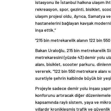
istasyonu ile İstanbul halkına ulaşım iht
rekreasyon, spor, gezinti, bisiklet, scoo
ulaşım projesi oldu. Ayrıca, Samatya v
hastanelerini bağlayan kavşak modernize
inşa ettik.”
“215 bin metrekarelik alanın 122 bin 550
Bakan Uraloğlu, 215 bin metrekarelik Si
metrekaresini (yüzde 43) demir yolu ul
alanı, bisiklet, scooter parkuru, dinlen
vererek, “122 bin 550 metrekare alanı v
suretiyle şehrin kalbinde büyük bir yeşi
Projeyle sadece demir yolu inşası yap
konforunu artıracak diğer düzenlemeleri
kapsamında raylı sistem, yaya ve mikro m
yıllardır kronikleşmiş trafik ve güvenlik