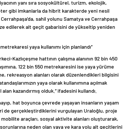
iyacının yanı sıra sosyokültürel, turizm, ekolojik,
ter gibi imkanlarla da hibrit karakterde yeni nesil
e Cerrahpaşa’da, sahil yolunu Samatya ve Cerrahpaşa
 edilerek alt geçit gabarisini de yükseltip yeniden
 metrekaresi yaya kullanımı için planlandı”
rkeci-Kazlıçeşme hattının çalışma alanının 92 bin 450
aşımına, 122 bin 550 metrekaresini ise yaya yürüme
me, rekreasyon alanları olarak düzenlendikleri bilgisini
atandaşlarımızın yaya olarak kullanımına açılmak
l alan kazandırmış olduk.” ifadesini kullandı.
mayıp, hat boyunca çevrede yaşayan insanların yaşam
 de gerçekleştirdiklerini vurgulayan Uraloğlu, proje
obilite araçları, sosyal aktivite alanları oluşturarak,
 sorunlarına neden olan yaya ve kara yolu alt geçitlerini