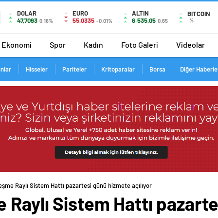
DOLAR
EURO
ALTIN
BITCOIN
47,7093
55,0335
6.535,05
%
0.16%
-0.01%
0,65
Ekonomi
Spor
Kadın
Foto Galeri
Videolar
ınlar
Hisseler
Pariteler
Kritoparalar
Borsa
Diğer Haberle
eşme Raylı Sistem Hattı pazartesi günü hizmete açılıyor
 Raylı Sistem Hattı pazart