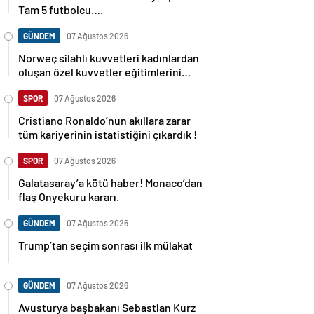
Tam 5 futbolcu….
GÜNDEM
07 Ağustos 2026
Norweç silahlı kuvvetleri kadınlardan
oluşan özel kuvvetler eğitimlerini
başlattı.
SPOR
07 Ağustos 2026
Cristiano Ronaldo’nun akıllara zarar
tüm kariyerinin istatistiğini çıkardık !
SPOR
07 Ağustos 2026
Galatasaray’a kötü haber! Monaco’dan
flaş Onyekuru kararı.
GÜNDEM
07 Ağustos 2026
Trump’tan seçim sonrası ilk mülakat
GÜNDEM
07 Ağustos 2026
Avusturya başbakanı Sebastian Kurz