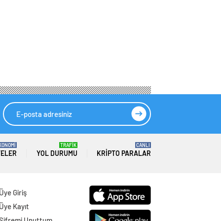
KONOMİ
TRAFİK
CANLI
TELER
YOL DURUMU
KRIPTO PARALAR
Üye Giriş
Üye Kayıt
Şifremi Unuttum