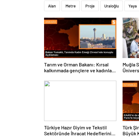
Alan
Metre
Proje
Uraloğlu
Yaya
Tarım ve Orman Bakanı: Kırsal
Muğla S
kalkınmada gençlere ve kadınlara
Ünivers
pozitif ayrımcılık yapıyoruz
ve Öğre
Türkiye Hazır Giyim ve Tekstil
Türk Şi
Sektöründe İhracat Hedeflerini
Büyük 