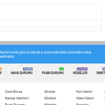
da
berleri anlık güncel olarak e-posta adresiniz üzerinden takip
ebilirsiniz.
K
TAHMİNİ
LİG
EKONOMİ
E
R
HAVA DURUMU
PUAN DURUMU
HISSELER
PARI
Canlı Borsa
Altınlar
Foto Galeri
Namaz Vakitleri
Dövizler
Video Galeri
Puan Durumu
Hisseler
Yazarlar