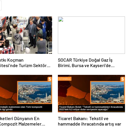
ıtkı Koçman
SOCAR Türkiye Doğal Gaz İş
itesi’nde Turizm Sektörü
Birimi, Bursa ve Kayseri’de
nciler Buluştu
Şebeke Uzunluğunu Artıracak
rketleri Dünyanın En
Ticaret Bakanı: Tekstil ve
Kompozit Malzemeler
hammadde ihracatında artış var