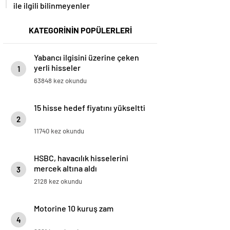
ile ilgili bilinmeyenler
KATEGORİNİN POPÜLERLERİ
Yabancı ilgisini üzerine çeken
yerli hisseler
1
63848 kez okundu
15 hisse hedef fiyatını yükseltti
2
11740 kez okundu
HSBC, havacılık hisselerini
mercek altına aldı
3
2128 kez okundu
Motorine 10 kuruş zam
4