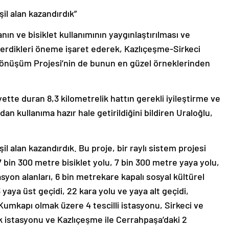
şil alan kazandırdık”
ın ve bisiklet kullanımının yaygınlaştırılması ve
verdikleri öneme işaret ederek, Kazlıçeşme-Sirkeci
önüşüm Projesi’nin de bunun en güzel örneklerinden
yette duran 8,3 kilometrelik hattın gerekli iyileştirme ve
an kullanıma hazır hale getirildiğini bildiren Uraloğlu,
il alan kazandırdık. Bu proje, bir raylı sistem projesi
7 bin 300 metre bisiklet yolu, 7 bin 300 metre yaya yolu,
on alanları, 6 bin metrekare kapalı sosyal kültürel
 yaya üst geçidi, 22 kara yolu ve yaya alt geçidi,
umkapı olmak üzere 4 tescilli istasyonu, Sirkeci ve
 istasyonu ve Kazlıçeşme ile Cerrahpaşa’daki 2