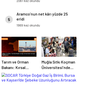
2061 kez okundu
Aramco’nun net kârı yüzde 25
eridi
5
1969 kez okundu
Tarım ve Orman
Muğla Sıtkı Koçman
Bakanı: Kırsal
Üniversitesi’nde
kalkınmada
Turizm Sektörü ve
gençlere ve
Öğrenciler Buluştu
kadınlara pozitif
ayrımcılık yapıyoruz