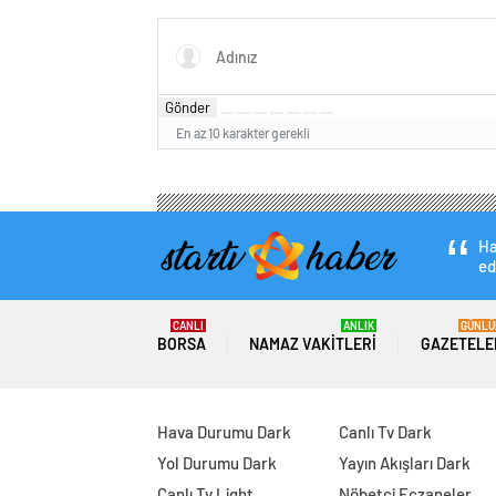
Açıkladı
Fuarın
Gönder
En az 10 karakter gerekli
Ha
ed
CANLI
ANLIK
GÜNLÜ
BORSA
NAMAZ VAKITLERI
GAZETELE
Hava Durumu Dark
Canlı Tv Dark
Yol Durumu Dark
Yayın Akışları Dark
Canlı Tv Light
Nöbetçi Eczaneler