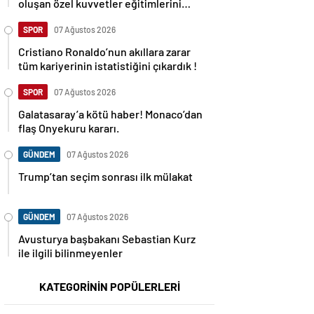
oluşan özel kuvvetler eğitimlerini
başlattı.
SPOR
07 Ağustos 2026
Cristiano Ronaldo’nun akıllara zarar
tüm kariyerinin istatistiğini çıkardık !
SPOR
07 Ağustos 2026
Galatasaray’a kötü haber! Monaco’dan
flaş Onyekuru kararı.
GÜNDEM
07 Ağustos 2026
Trump’tan seçim sonrası ilk mülakat
GÜNDEM
07 Ağustos 2026
Avusturya başbakanı Sebastian Kurz
ile ilgili bilinmeyenler
KATEGORİNİN POPÜLERLERİ