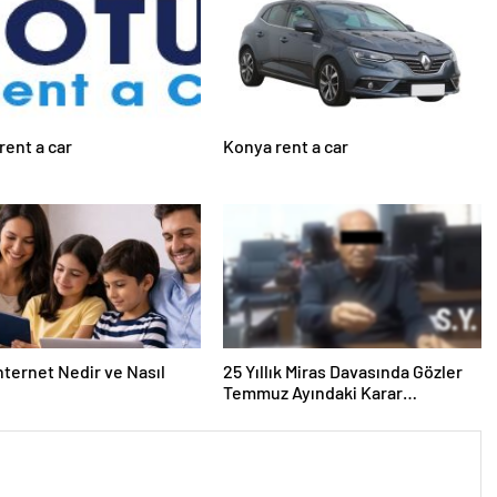
rent a car
Konya rent a car
nternet Nedir ve Nasıl
25 Yıllık Miras Davasında Gözler
Temmuz Ayındaki Karar
Duruşmasına Çevrildi