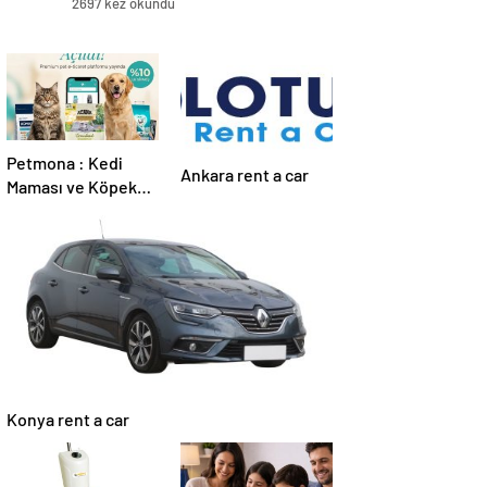
2697 kez okundu
Petmona : Kedi
Ankara rent a car
Maması ve Köpek
Maması İle Tüm
Evcil Hayvan
Ürünleri
Konya rent a car