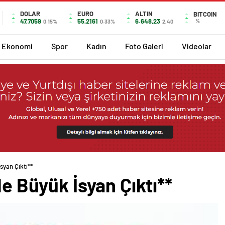
DOLAR
EURO
ALTIN
BITCOIN
47,7059
55,2161
6.648,23
%
0.15%
0.33%
2,40
Ekonomi
Spor
Kadın
Foto Galeri
Videolar
İsyan Çıktı**
de Büyük İsyan Çıktı**