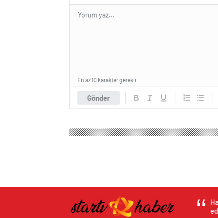
En az 10 karakter gerekli
Gönder
Ha
ed