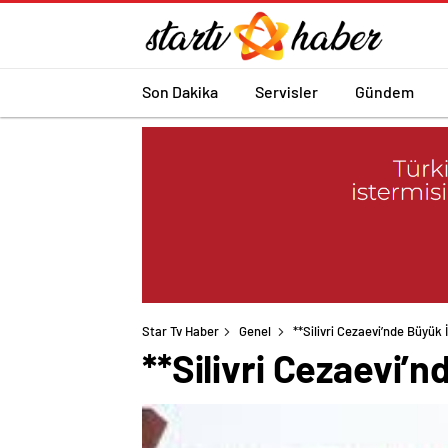
Son Dakika
Servisler
Gündem
Star Tv Haber
Genel
**Silivri Cezaevi’nde Büyük 
**Silivri Cezaevi’n