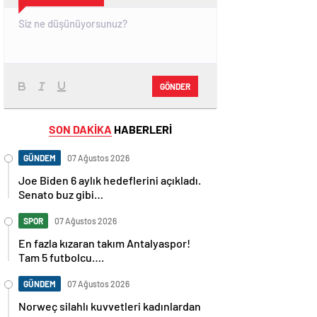
GÖNDER
SON DAKİKA
HABERLERİ
GÜNDEM
07 Ağustos 2026
Joe Biden 6 aylık hedeflerini açıkladı.
Senato buz gibi…
SPOR
07 Ağustos 2026
En fazla kızaran takım Antalyaspor!
Tam 5 futbolcu….
GÜNDEM
07 Ağustos 2026
Norweç silahlı kuvvetleri kadınlardan