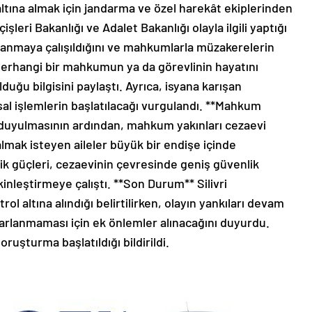
ltına almak için jandarma ve özel harekât ekiplerinden
işleri Bakanlığı ve Adalet Bakanlığı olayla ilgili yaptığı
anmaya çalışıldığını ve mahkumlarla müzakerelerin
herhangi bir mahkumun ya da görevlinin hayatını
duğu bilgisini paylaştı. Ayrıca, isyana karışan
al işlemlerin başlatılacağı vurgulandı. **Mahkum
n duyulmasının ardından, mahkum yakınları cezaevi
lmak isteyen aileler büyük bir endişe içinde
nlik güçleri, cezaevinin çevresinde geniş güvenlik
inleştirmeye çalıştı. **Son Durum** Silivri
l altına alındığı belirtilirken, olayın yankıları devam
rarlanmaması için ek önlemler alınacağını duyurdu.
oruşturma başlatıldığı bildirildi.