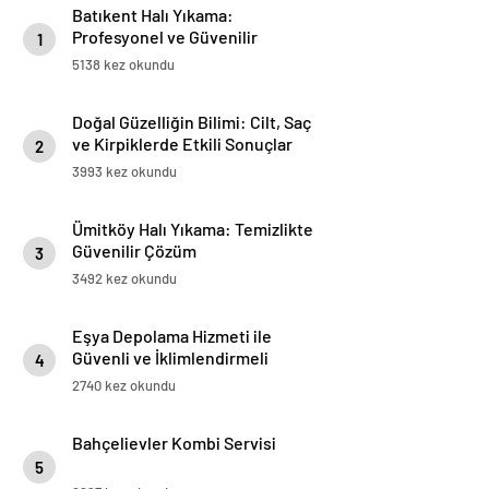
Batıkent Halı Yıkama:
Profesyonel ve Güvenilir
1
Hizmetler
5138 kez okundu
Doğal Güzelliğin Bilimi: Cilt, Saç
ve Kirpiklerde Etkili Sonuçlar
2
3993 kez okundu
Ümitköy Halı Yıkama: Temizlikte
Güvenilir Çözüm
3
3492 kez okundu
Eşya Depolama Hizmeti ile
Güvenli ve İklimlendirmeli
4
Saklama Rehberi
2740 kez okundu
Bahçelievler Kombi Servisi
5