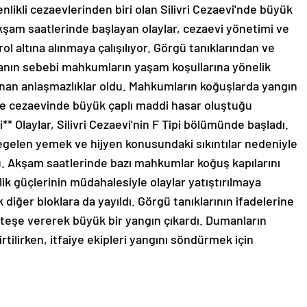
likli cezaevlerinden biri olan Silivri Cezaevi'nde büyük
 akşam saatlerinde başlayan olaylar, cezaevi yönetimi ve
l altına alınmaya çalışılıyor. Görgü tanıklarından ve
isyanın sebebi mahkumların yaşam koşullarına yönelik
anan anlaşmazlıklar oldu. Mahkumların koğuşlarda yangın
ğı ve cezaevinde büyük çaplı maddi hasar oluştuğu
mi** Olaylar, Silivri Cezaevi'nin F Tipi bölümünde başladı.
gelen yemek ve hijyen konusundaki sıkıntılar nedeniyle
u. Akşam saatlerinde bazı mahkumlar koğuş kapılarını
lik güçlerinin müdahalesiyle olaylar yatıştırılmaya
 diğer bloklara da yayıldı. Görgü tanıklarının ifadelerine
ateşe vererek büyük bir yangın çıkardı. Dumanların
rtilirken, itfaiye ekipleri yangını söndürmek için