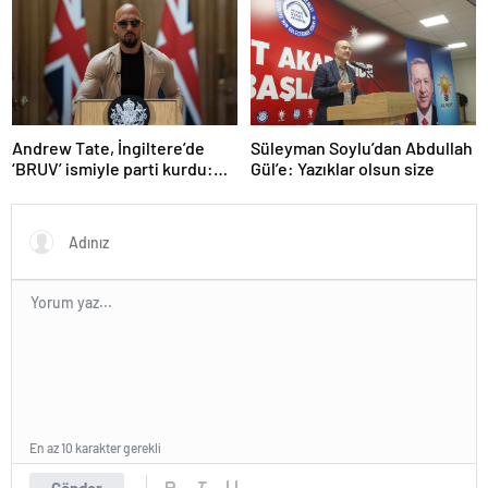
olarak değerlendirdi
Andrew Tate, İngiltere’de
Süleyman Soylu’dan Abdullah
‘BRUV’ ismiyle parti kurdu:
Gül’e: Yazıklar olsun size
‘Okullarda LGBT
propagandasını
yasaklayacağız’
En az 10 karakter gerekli
Gönder