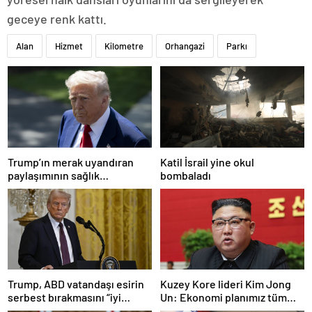
geceye renk kattı.
Alan
Hizmet
Kilometre
Orhangazi
Parkı
Trump’ın merak uyandıran
Katil İsrail yine okul
paylaşımının sağlık
bombaladı
sistemiyle ilgili kararname
olduğu anlaşıldı
Trump, ABD vatandaşı esirin
Kuzey Kore lideri Kim Jong
serbest bırakmasını “iyi
Un: Ekonomi planımız tüm
niyetle atılmış bir adım”
sektörlerde başarısız oldu