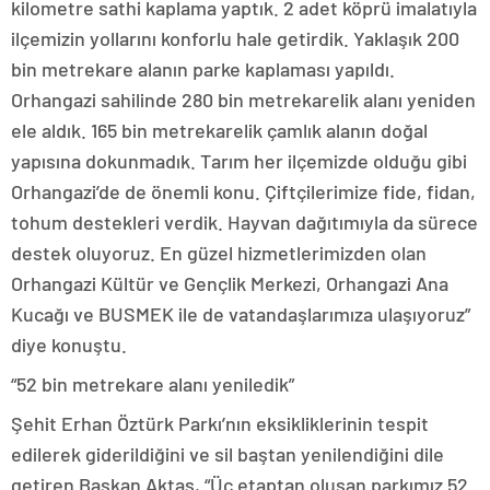
kilometre sathi kaplama yaptık. 2 adet köprü imalatıyla
ilçemizin yollarını konforlu hale getirdik. Yaklaşık 200
bin metrekare alanın parke kaplaması yapıldı.
Orhangazi sahilinde 280 bin metrekarelik alanı yeniden
ele aldık. 165 bin metrekarelik çamlık alanın doğal
yapısına dokunmadık. Tarım her ilçemizde olduğu gibi
Orhangazi’de de önemli konu. Çiftçilerimize fide, fidan,
tohum destekleri verdik. Hayvan dağıtımıyla da sürece
destek oluyoruz. En güzel hizmetlerimizden olan
Orhangazi Kültür ve Gençlik Merkezi, Orhangazi Ana
Kucağı ve BUSMEK ile de vatandaşlarımıza ulaşıyoruz”
diye konuştu.
“52 bin metrekare alanı yeniledik”
Şehit Erhan Öztürk Parkı’nın eksikliklerinin tespit
edilerek giderildiğini ve sil baştan yenilendiğini dile
getiren Başkan Aktaş, “Üç etaptan oluşan parkımız 52