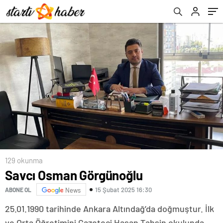
129 okunma
Savcı Osman Görgünoğlu
15 Şubat 2025 16:30
ABONE OL
News
25.01.1990 tarihinde Ankara Altındağ’da doğmuştur. İlk
ve Orta Öğretimini Gazeteci Hasan Tahsin okulunda