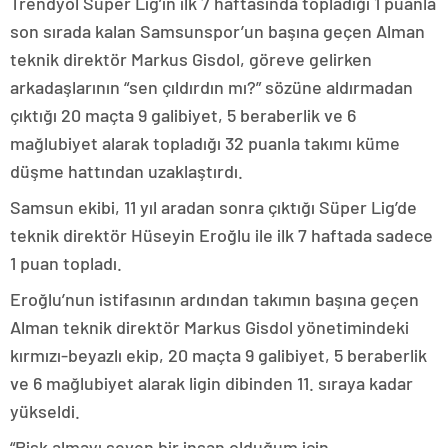
Trendyol Süper Lig’in ilk 7 haftasında topladığı 1 puanla
son sırada kalan Samsunspor’un başına geçen Alman
teknik direktör Markus Gisdol, göreve gelirken
arkadaşlarının “sen çıldırdın mı?” sözüne aldırmadan
çıktığı 20 maçta 9 galibiyet, 5 beraberlik ve 6
mağlubiyet alarak topladığı 32 puanla takımı küme
düşme hattından uzaklaştırdı.
Samsun ekibi, 11 yıl aradan sonra çıktığı Süper Lig’de
teknik direktör Hüseyin Eroğlu ile ilk 7 haftada sadece
1 puan topladı.
Eroğlu’nun istifasının ardından takımın başına geçen
Alman teknik direktör Markus Gisdol yönetimindeki
kırmızı-beyazlı ekip, 20 maçta 9 galibiyet, 5 beraberlik
ve 6 mağlubiyet alarak ligin dibinden 11. sıraya kadar
yükseldi.
“Risk almayı seven bir insan olduğum için