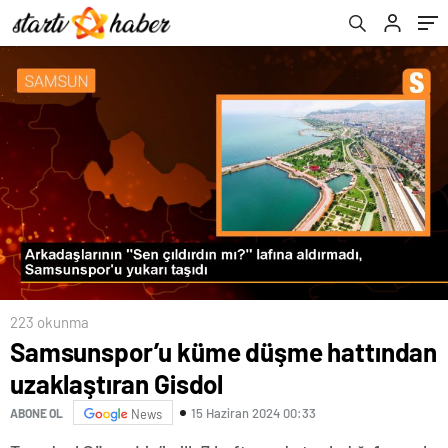
223 okunma
Samsunspor’u küme düşme hattından
uzaklaştıran Gisdol
15 Haziran 2024 00:33
ABONE OL
News