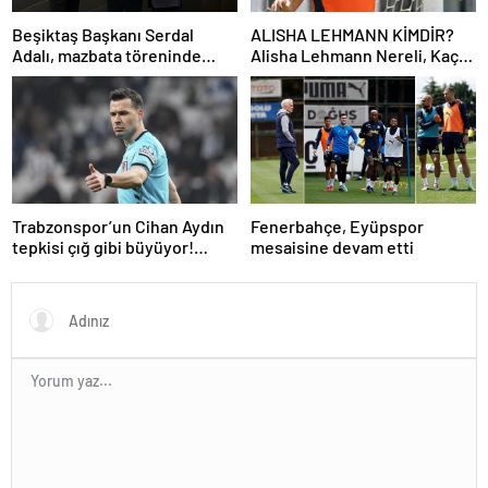
Beşiktaş Başkanı Serdal
ALISHA LEHMANN KİMDİR?
Adalı, mazbata töreninde
Alisha Lehmann Nereli, Kaç
konuştu: Gün istikrar
Yaşında, Hangi Takımda
günüdür
Oynuyor?
Trabzonspor’un Cihan Aydın
Fenerbahçe, Eyüpspor
tepkisi çığ gibi büyüyor!
mesaisine devam etti
Yöneticilerden açıklama…