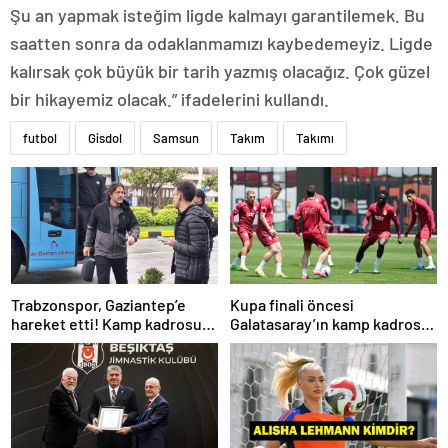
Şu an yapmak isteğim ligde kalmayı garantilemek. Bu
saatten sonra da odaklanmamızı kaybedemeyiz. Ligde
kalırsak çok büyük bir tarih yazmış olacağız. Çok güzel
bir hikayemiz olacak.” ifadelerini kullandı.
futbol
Gisdol
Samsun
Takım
Takımı
Trabzonspor, Gaziantep’e
Kupa finali öncesi
hareket etti! Kamp kadrosu
Galatasaray’ın kamp kadrosu
açıklandı…
belli oldu!