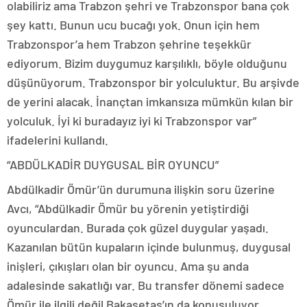
olabiliriz ama Trabzon şehri ve Trabzonspor bana çok
şey kattı. Bunun ucu bucağı yok. Onun için hem
Trabzonspor’a hem Trabzon şehrine teşekkür
ediyorum. Bizim duygumuz karşılıklı, böyle olduğunu
düşünüyorum. Trabzonspor bir yolculuktur. Bu arşivde
de yerini alacak. İnançtan imkansıza mümkün kılan bir
yolculuk. İyi ki buradayız iyi ki Trabzonspor var”
ifadelerini kullandı.
“ABDÜLKADİR DUYGUSAL BİR OYUNCU”
Abdülkadir Ömür’ün durumuna ilişkin soru üzerine
Avcı, “Abdülkadir Ömür bu yörenin yetiştirdiği
oyunculardan. Burada çok güzel duygular yaşadı.
Kazanılan bütün kupaların içinde bulunmuş, duygusal
inişleri, çıkışları olan bir oyuncu. Ama şu anda
adalesinde sakatlığı var. Bu transfer dönemi sadece
Ömür ile ilgili değil Bakasetas’ın da konuşuluyor,