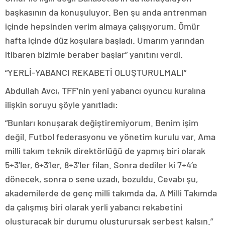
başkasının da konuşuluyor. Ben şu anda antrenman
içinde hepsinden verim almaya çalışıyorum. Ömür
hafta içinde düz koşulara başladı. Umarım yarından
itibaren bizimle beraber başlar” yanıtını verdi.
“YERLİ-YABANCI REKABETİ OLUŞTURULMALI”
Abdullah Avcı, TFF’nin yeni yabancı oyuncu kuralına
ilişkin soruyu şöyle yanıtladı:
“Bunları konuşarak değiştiremiyorum. Benim işim
değil. Futbol federasyonu ve yönetim kurulu var. Ama
milli takım teknik direktörlüğü de yapmış biri olarak
5+3’ler, 6+3’ler, 8+3’ler filan. Sonra dediler ki 7+4’e
dönecek, sonra o sene uzadı, bozuldu. Cevabı şu,
akademilerde de genç milli takımda da, A Milli Takımda
da çalışmış biri olarak yerli yabancı rekabetini
oluşturacak bir durumu oluşturursak serbest kalsın.”