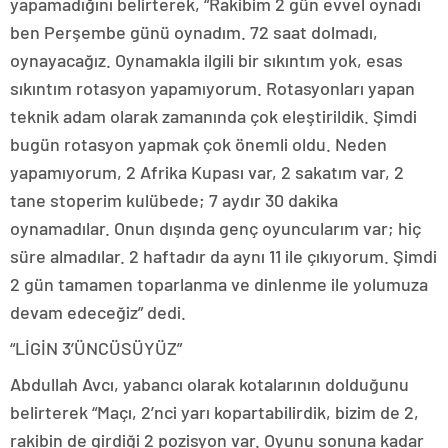
yapamadığını belirterek, “Rakibim 2 gün evvel oynadı
ben Perşembe günü oynadım. 72 saat dolmadı,
oynayacağız. Oynamakla ilgili bir sıkıntım yok, esas
sıkıntım rotasyon yapamıyorum. Rotasyonları yapan
teknik adam olarak zamanında çok eleştirildik. Şimdi
bugün rotasyon yapmak çok önemli oldu. Neden
yapamıyorum, 2 Afrika Kupası var, 2 sakatım var, 2
tane stoperim kulübede; 7 aydır 30 dakika
oynamadılar. Onun dışında genç oyuncularım var; hiç
süre almadılar. 2 haftadır da aynı 11 ile çıkıyorum. Şimdi
2 gün tamamen toparlanma ve dinlenme ile yolumuza
devam edeceğiz” dedi.
“LİGİN 3’ÜNCÜSÜYÜZ”
Abdullah Avcı, yabancı olarak kotalarının dolduğunu
belirterek “Maçı, 2’nci yarı kopartabilirdik, bizim de 2,
rakibin de girdiği 2 pozisyon var. Oyunu sonuna kadar