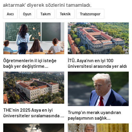
aktarmak’ diyerek sözlerini tamamladı.
Avcı
Oyun
Takım
Teknik
Trabzonspor
Öğretmenlerin il içi isteğe
İTÜ, Asya’nın en iyi 100
bağlı yer değiştirme
üniversitesi arasında yer aldı
başvuruları ne zaman?
THE’nin 2025 Asya en iyi
Trump’ın merak uyandıran
üniversiteler sıralamasında 4
paylaşımının sağlık
Türk üniversitesi ilk 100’e
sistemiyle ilgili kararname
girdi
olduğu anlaşıldı