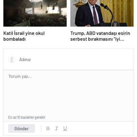
Katil İsrail yine okul
Trump, ABD vatandaşı esirin
bombaladı
serbest bırakmasını “iyi
niyetle atılmış bir adım”
olarak değerlendirdi
En az 10 karakter gerekli
Gönder