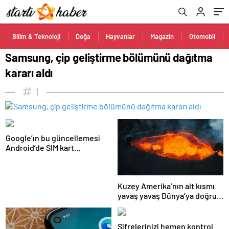
Bilim & Teknoloji
Doğa
Hayvanlar
Magazin
Otomobil
Samsung, çip geliştirme bölümünü dağıtma
kararı aldı
1
Google’ın bu güncellemesi
Android’de SIM kart
kullanımını ortadan
kaldıracak
Kuzey Amerika’nın alt kısmı
yavaş yavaş Dünya’ya doğru
eriyor!
Şifrelerinizi hemen kontrol