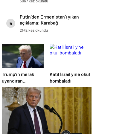
3067 kez okundu
Putin’den Ermenistan’ı yıkan
açıklama: Karabağ
5
Azerbaycan’ın ayrılmaz bir
2142 kez okundu
parçasıdır!
Trump’ın merak
Katil İsrail yine okul
uyandıran
bombaladı
paylaşımının sağlık
sistemiyle ilgili
kararname olduğu
anlaşıldı