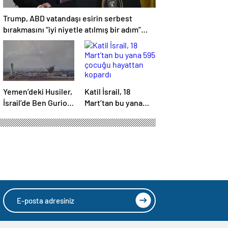
Trump, ABD vatandaşı esirin serbest
bırakmasını “iyi niyetle atılmış bir adım”
olarak değerlendirdi
Yemen’deki Husiler,
Katil İsrail, 18
İsrail’de Ben Gurion
Mart’tan bu yana
Havalimanı’nı vurdu
595 çocuğu
hayattan kopardı