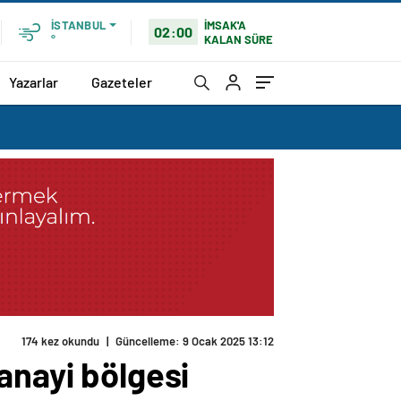
İMSAK'A
İSTANBUL
02:00
KALAN SÜRE
°
Yazarlar
Gazeteler
174 kez okundu
|
Güncelleme: 9 Ocak 2025 13:12
anayi bölgesi