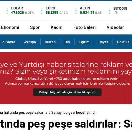
DOLAR
EURO
ALTIN
BITCOIN
47,6028
55,1255
6.524,31
%
0.05%
0.14%
0,43
Ekonomi
Spor
Kadın
Foto Galeri
Videolar
3.Sayfa
Avrupa
Bülten
Din
Eğitim
Hayat
Politika
 hattında peş peşe saldırılar: Sanayi bölgesi hedef alındı
ında peş peşe saldırılar: S