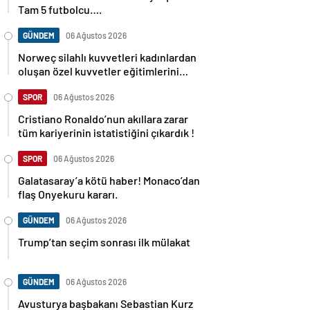
Tam 5 futbolcu….
GÜNDEM
06 Ağustos 2026
Norweç silahlı kuvvetleri kadınlardan
oluşan özel kuvvetler eğitimlerini
başlattı.
SPOR
06 Ağustos 2026
Cristiano Ronaldo’nun akıllara zarar
tüm kariyerinin istatistiğini çıkardık !
SPOR
06 Ağustos 2026
Galatasaray’a kötü haber! Monaco’dan
flaş Onyekuru kararı.
GÜNDEM
06 Ağustos 2026
Trump’tan seçim sonrası ilk mülakat
GÜNDEM
06 Ağustos 2026
Avusturya başbakanı Sebastian Kurz