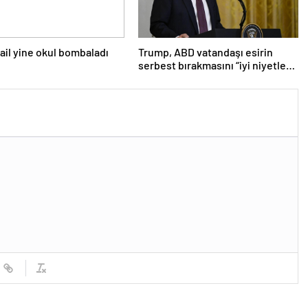
srail yine okul bombaladı
Trump, ABD vatandaşı esirin
serbest bırakmasını “iyi niyetle
atılmış bir adım” olarak
değerlendirdi