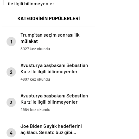
ile ilgili bilinmeyenler
KATEGORİNİN POPÜLERLERİ
Trump’tan seçim sonrası ilk
mülakat
1
8027 kez okundu
Avusturya başbakanı Sebastian
Kurz ile ilgili bilinmeyenler
2
4997 kez okundu
Avusturya başbakanı Sebastian
Kurz ile ilgili bilinmeyenler
3
4964 kez okundu
Joe Biden 6 aylık hedeflerini
açıkladı. Senato buz gibi…
4