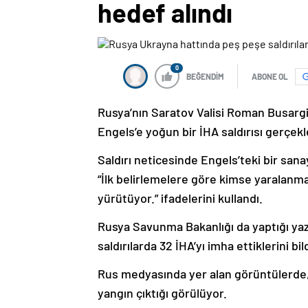
hedef alındı
0
BEĞENDİM
ABONE OL
Rusya’nın Saratov Valisi Roman Busargi
Engels’e yoğun bir İHA saldırısı gerçekleş
Saldırı neticesinde Engels’teki bir sana
“İlk belirlemelere göre kimse yaralanmad
yürütüyor.” ifadelerini kullandı.
Rusya Savunma Bakanlığı da yaptığı yazı
saldırılarda 32 İHA’yı imha ettiklerini bild
Rus medyasında yer alan görüntülerde,
yangın çıktığı görülüyor.