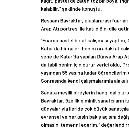
kağıt, pastel de zaten toz bir boya. Pigm
kalabilir.” şeklinde konuştu.
Ressam Bayraktar, uluslararası fuarları
Arap Atı portresi ile katıldığını dile geti
“Fuarda pastel bir at çalışması yaptım. 
Katar’da bir galeri benim oradaki at çalı
sene de Katar’da yapılan Dünya Arap At
da tabii benim için gurur verici oldu. P
yaşından 55 yaşına kadar öğrencilerim d
Sonrasında kendi çalışmalarımla alakalı 
Sanata meyilli bireylerin hangi dal olu
Bayraktar, özellikle minik sanatçıların k
dünyalarıyla ileride çok büyük sanatçılar
evrensel ve herkesin bakış açısını değiş
olmasını temenni ederim.” değerlendi