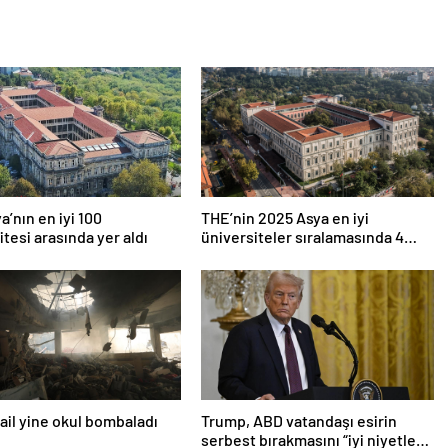
a’nın en iyi 100
THE’nin 2025 Asya en iyi
itesi arasında yer aldı
üniversiteler sıralamasında 4
Türk üniversitesi ilk 100’e girdi
srail yine okul bombaladı
Trump, ABD vatandaşı esirin
serbest bırakmasını “iyi niyetle