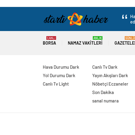
Ha
ed
CANLI
ANLIK
GÜNLÜ
BORSA
NAMAZ VAKITLERI
GAZETELE
Hava Durumu Dark
Canlı Tv Dark
Yol Durumu Dark
Yayın Akışları Dark
Canlı Tv Light
Nöbetçi Eczaneler
Son Dakika
sanal numara