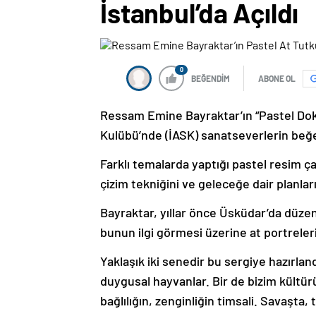
İstanbul’da Açıldı
0
BEĞENDİM
ABONE OL
Ressam Emine Bayraktar’ın “Pastel Doku
Kulübü’nde (İASK) sanatseverlerin beğ
Farklı temalarda yaptığı pastel resim ç
çizim tekniğini ve geleceğe dair planlar
Bayraktar, yıllar önce Üsküdar’da düzenl
bunun ilgi görmesi üzerine at portreler
Yaklaşık iki senedir bu sergiye hazırland
duygusal hayvanlar. Bir de bizim kültür
bağlılığın, zenginliğin timsali. Savaşta