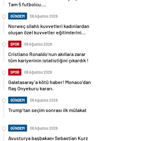
Tam 5 futbolcu….
GÜNDEM
06 Ağustos 2026
Norweç silahlı kuvvetleri kadınlardan
oluşan özel kuvvetler eğitimlerini
başlattı.
SPOR
06 Ağustos 2026
Cristiano Ronaldo’nun akıllara zarar
tüm kariyerinin istatistiğini çıkardık !
SPOR
06 Ağustos 2026
Galatasaray’a kötü haber! Monaco’dan
flaş Onyekuru kararı.
GÜNDEM
06 Ağustos 2026
Trump’tan seçim sonrası ilk mülakat
GÜNDEM
06 Ağustos 2026
Avusturya başbakanı Sebastian Kurz