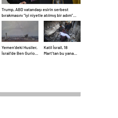
Trump, ABD vatandaşı esirin serbest
bırakmasını “iyi niyetle atılmış bir adım”
olarak değerlendirdi
Yemen’deki Husiler,
Katil İsrail, 18
İsrail’de Ben Gurion
Mart’tan bu yana
Havalimanı’nı vurdu
595 çocuğu
hayattan kopardı