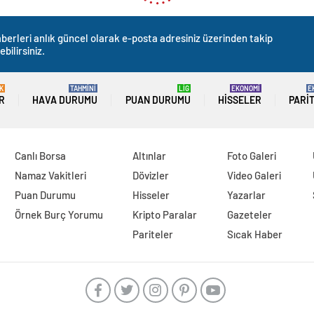
berleri anlık güncel olarak e-posta adresiniz üzerinden takip
ebilirsiniz.
K
TAHMİNİ
LİG
EKONOMİ
E
R
HAVA DURUMU
PUAN DURUMU
HISSELER
PARI
Canlı Borsa
Altınlar
Foto Galeri
Namaz Vakitleri
Dövizler
Video Galeri
Puan Durumu
Hisseler
Yazarlar
Örnek Burç Yorumu
Kripto Paralar
Gazeteler
Pariteler
Sıcak Haber