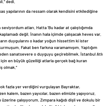
i.” dedi.
as yapılarının da ressam olarak kendisini etkilediğine
 seviyordum atları. Hatta ‘Bu kadar at çalıştığımda
 kaplamadı değil. İnanın hala içimde çalışacak heves var.
rın duygularını o kadar yoğun hissettim ki ister
 kurmuşum. Fakat ben farkına varamamışım. Yaptığım
eden sanatsevere o duyguyu geçirebilmek. İstanbul Atlı
çin en büyük güzelliği atlarla gerçek bağ kuran
iş olmak.”
 çok fazla yer verdiğini vurgulayan Bayraktar,
azen kalem, bazen yayıcılar, bazen elimizle yapıyoruz.
 üzerine çalışıyorum. Zımpara kağıdı dişli ve dokulu bir