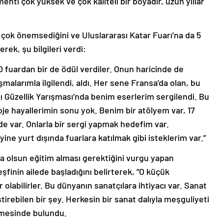
enti çok yüksek ve çok kaliteli bir boyadır, uzun yıllar
 çok önemsediğini ve Uluslararası Katar Fuarı’na da 5
rerek, şu bilgileri verdi:
O fuardan bir de ödül verdiler. Onun haricinde de
şmalarımla ilgilendi, aldı. Her sene Fransa’da olan, bu
ı Güzellik Yarışması’nda benim eserlerim sergilendi. Bu
roje hayallerimin sonu yok. Benim bir atölyem var, 17
e var. Onlarla bir sergi yapmak hedefim var.
yine yurt dışında fuarlara katılmak gibi isteklerim var.”
rsa olsun eğitim alması gerektiğini vurgu yapan
eşfinin ailede başladığını belirterek, “O küçük
 olabilirler. Bu dünyanın sanatçılara ihtiyacı var. Sanat
tirebilen bir şey. Herkesin bir sanat dalıyla meşguliyeti
rmesinde bulundu.