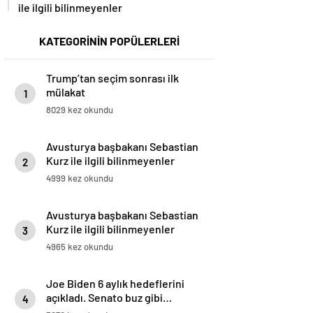
ile ilgili bilinmeyenler
KATEGORİNİN POPÜLERLERİ
Trump’tan seçim sonrası ilk
mülakat
1
8029 kez okundu
Avusturya başbakanı Sebastian
Kurz ile ilgili bilinmeyenler
2
4999 kez okundu
Avusturya başbakanı Sebastian
Kurz ile ilgili bilinmeyenler
3
4965 kez okundu
Joe Biden 6 aylık hedeflerini
açıkladı. Senato buz gibi…
4