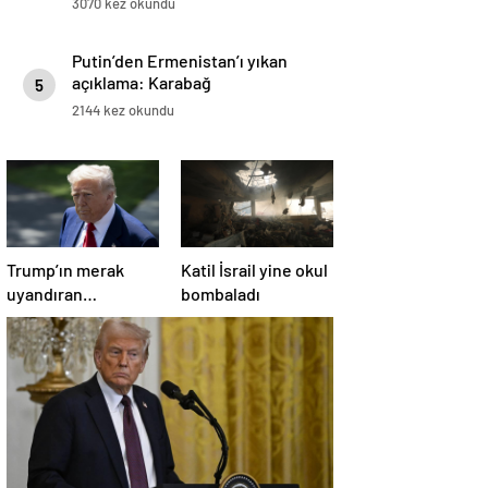
3070 kez okundu
Putin’den Ermenistan’ı yıkan
açıklama: Karabağ
5
Azerbaycan’ın ayrılmaz bir
2144 kez okundu
parçasıdır!
Trump’ın merak
Katil İsrail yine okul
uyandıran
bombaladı
paylaşımının sağlık
sistemiyle ilgili
kararname olduğu
anlaşıldı