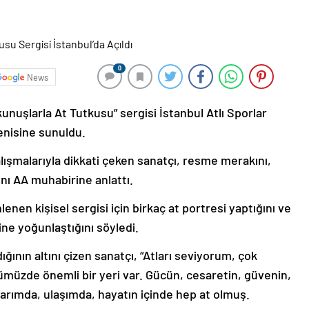
0
News
nuşlarla At Tutkusu” sergisi İstanbul Atlı Sporlar
enisine sunuldu.
alışmalarıyla dikkati çeken sanatçı, resme merakını,
ını AA muhabirine anlattı.
enen kişisel sergisi için birkaç at portresi yaptığını ve
ine yoğunlaştığını söyledi.
ığının altını çizen sanatçı, “Atları seviyorum, çok
ümüzde önemli bir yeri var. Gücün, cesaretin, güvenin,
, tarımda, ulaşımda, hayatın içinde hep at olmuş.