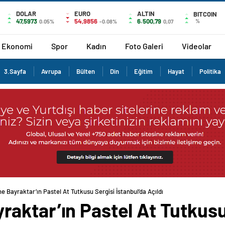
DOLAR
EURO
ALTIN
BITCOIN
47,5973
54,9856
6.500,79
%
0.05%
-0.08%
0,07
Ekonomi
Spor
Kadın
Foto Galeri
Videolar
3.Sayfa
Avrupa
Bülten
Din
Eğitim
Hayat
Politika
 Bayraktar’ın Pastel At Tutkusu Sergisi İstanbul’da Açıldı
aktar’ın Pastel At Tutkusu