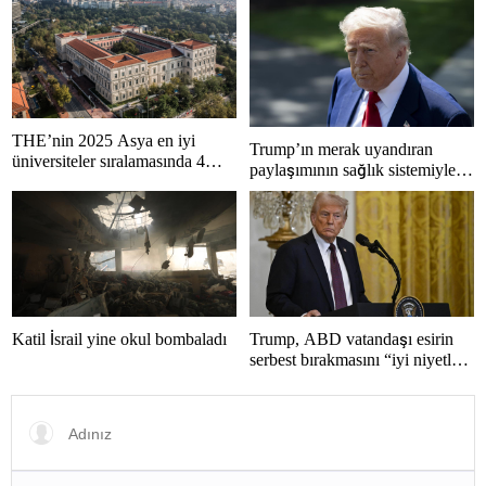
THE’nin 2025 Asya en iyi
Trump’ın merak uyandıran
üniversiteler sıralamasında 4
paylaşımının sağlık sistemiyle
Türk üniversitesi ilk 100’e girdi
ilgili kararname olduğu anlaşıldı
Katil İsrail yine okul bombaladı
Trump, ABD vatandaşı esirin
serbest bırakmasını “iyi niyetle
atılmış bir adım” olarak
değerlendirdi