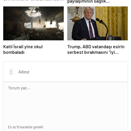
paylaşımının sağlık
Türk üniversitesi ilk 100’e
sistemiyle ilgili kararname
girdi
olduğu anlaşıldı
Katil İsrail yine okul
Trump, ABD vatandaşı esirin
bombaladı
serbest bırakmasını “iyi
niyetle atılmış bir adım”
olarak değerlendirdi
En az 10 karakter gerekli