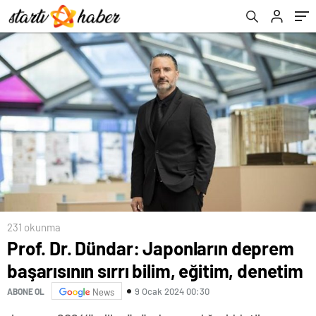
231 okunma
Prof. Dr. Dündar: Japonların deprem
başarısının sırrı bilim, eğitim, denetim
9 Ocak 2024 00:30
ABONE OL
News