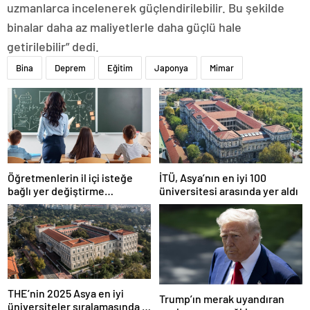
uzmanlarca incelenerek güçlendirilebilir. Bu şekilde
binalar daha az maliyetlerle daha güçlü hale
getirilebilir” dedi.
Bina
Deprem
Eğitim
Japonya
Mimar
Öğretmenlerin il içi isteğe
İTÜ, Asya’nın en iyi 100
bağlı yer değiştirme
üniversitesi arasında yer aldı
başvuruları ne zaman?
THE’nin 2025 Asya en iyi
Trump’ın merak uyandıran
üniversiteler sıralamasında 4