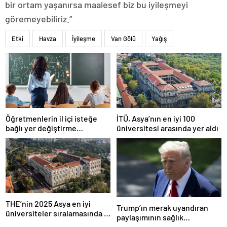
bir ortam yaşanırsa maalesef biz bu iyileşmeyi
göremeyebiliriz.”
Etki
Havza
İyileşme
Van Gölü
Yağış
Öğretmenlerin il içi isteğe
İTÜ, Asya’nın en iyi 100
bağlı yer değiştirme
üniversitesi arasında yer aldı
başvuruları ne zaman?
THE’nin 2025 Asya en iyi
Trump’ın merak uyandıran
üniversiteler sıralamasında 4
paylaşımının sağlık
Türk üniversitesi ilk 100’e
sistemiyle ilgili kararname