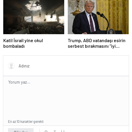
girdi
olduğu anlaşıldı
Katil İsrail yine okul
Trump, ABD vatandaşı esirin
bombaladı
serbest bırakmasını “iyi
niyetle atılmış bir adım”
olarak değerlendirdi
En az 10 karakter gerekli