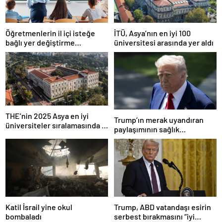
Öğretmenlerin il içi isteğe
İTÜ, Asya’nın en iyi 100
bağlı yer değiştirme
üniversitesi arasında yer aldı
başvuruları ne zaman?
THE’nin 2025 Asya en iyi
Trump’ın merak uyandıran
üniversiteler sıralamasında 4
paylaşımının sağlık
Türk üniversitesi ilk 100’e
sistemiyle ilgili kararname
girdi
olduğu anlaşıldı
Katil İsrail yine okul
Trump, ABD vatandaşı esirin
bombaladı
serbest bırakmasını “iyi