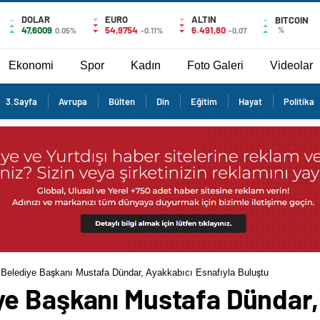
DOLAR
EURO
ALTIN
BITCOIN
47,6009
54,9754
6.491,80
%
0.05%
-0.11%
-0,07
Ekonomi
Spor
Kadın
Foto Galeri
Videolar
3.Sayfa
Avrupa
Bülten
Din
Eğitim
Hayat
Politika
elediye Başkanı Mustafa Dündar, Ayakkabıcı Esnafıyla Buluştu
e Başkanı Mustafa Dündar,