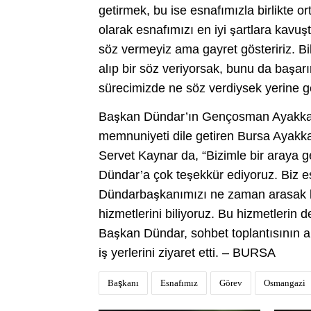
getirmek, bu ise esnafımızla birlikte or
olarak esnafımızı en iyi şartlara kavuş
söz vermeyiz ama gayret gösteririz. B
alıp bir söz veriyorsak, bunu da başarı
sürecimizde ne söz verdiysek yerine get
Başkan Dündar’ın Gençosman Ayakkabıc
memnuniyeti dile getiren Bursa Ayakka
Servet Kaynar da, “Bizimle bir araya g
Dündar’a çok teşekkür ediyoruz. Biz esn
Dündarbaşkanımızı ne zaman arasak bi
hizmetlerini biliyoruz. Bu hizmetlerin 
Başkan Dündar, sohbet toplantısının a
iş yerlerini ziyaret etti. – BURSA
Başkanı
Esnafımız
Görev
Osmangazi