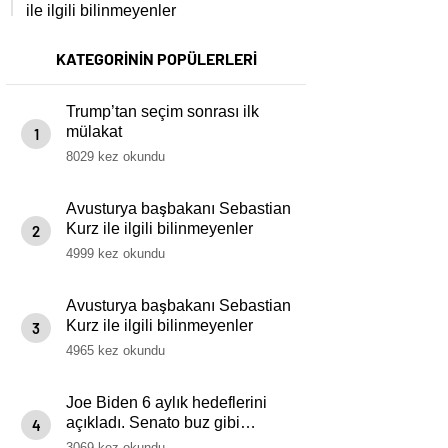
ile ilgili bilinmeyenler
KATEGORİNİN POPÜLERLERİ
Trump’tan seçim sonrası ilk
mülakat
1
8029 kez okundu
Avusturya başbakanı Sebastian
Kurz ile ilgili bilinmeyenler
2
4999 kez okundu
Avusturya başbakanı Sebastian
Kurz ile ilgili bilinmeyenler
3
4965 kez okundu
Joe Biden 6 aylık hedeflerini
açıkladı. Senato buz gibi…
4
3069 kez okundu