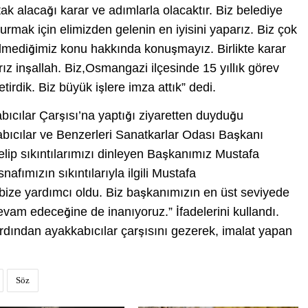
tak alacağı karar ve adımlarla olacaktır. Biz belediye
turmak için elimizden gelenin en iyisini yaparız. Biz çok
ilmediğimiz konu hakkında konuşmayız. Birlikte karar
rız inşallah. Biz,Osmangazi ilçesinde 15 yıllık görev
irdik. Biz büyük işlere imza attık” dedi.
ılar Çarşısı’na yaptığı ziyaretten duyduğu
bıcılar ve Benzerleri Sanatkarlar Odası Başkanı
elip sıkıntılarımızı dinleyen Başkanımız Mustafa
afımızın sıkıntılarıyla ilgili Mustafa
ze yardımcı oldu. Biz başkanımızın en üst seviyede
devam edeceğine de inanıyoruz.” İfadelerini kullandı.
rdından ayakkabıcılar çarşısını gezerek, imalat yapan
Söz