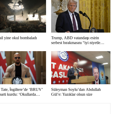
rail yine okul bombaladı
Trump, ABD vatandaşı esirin
serbest bırakmasını “iyi niyetle
atılmış bir adım” olarak
değerlendirdi
Tate, İngiltere’de ‘BRUV’
Süleyman Soylu’dan Abdullah
parti kurdu: ‘Okullarda
Gül’e: Yazıklar olsun size
opagandasını
yacağız’