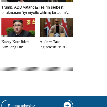
Trump, ABD vatandaşı esirin serbest
bırakmasını “iyi niyetle atılmış bir adım”
olarak değerlendirdi
Kuzey Kore lideri
Andrew Tate,
Kim Jong Un:
İngiltere’de ‘BRUV’
Ekonomi planımız
ismiyle parti kurdu:
tüm sektörlerde
‘Okullarda LGBT
başarısız oldu
propagandasını
yasaklayacağız’