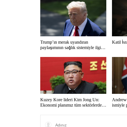
Trump’ın merak uyandıran
Katil İs
paylaşımının sağlık sistemiyle ilgili
kararname olduğu anlaşıldı
Kuzey Kore lideri Kim Jong Un:
Andrew 
Ekonomi planımız tüm sektörlerde
ismiyle 
başarısız oldu
LGBT pr
yasakla