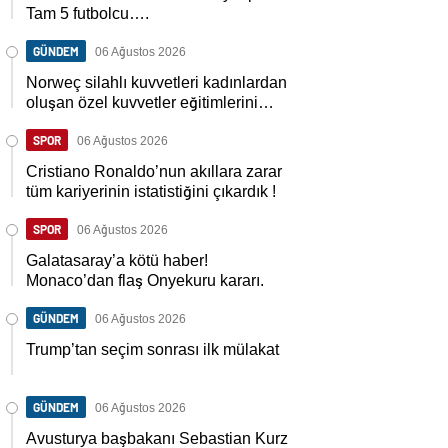
Tam 5 futbolcu….
GÜNDEM
06 Ağustos 2026
Norweç silahlı kuvvetleri kadınlardan
oluşan özel kuvvetler eğitimlerini
başlattı.
SPOR
06 Ağustos 2026
Cristiano Ronaldo’nun akıllara zarar
tüm kariyerinin istatistiğini çıkardık !
SPOR
06 Ağustos 2026
Galatasaray’a kötü haber!
Monaco’dan flaş Onyekuru kararı.
GÜNDEM
06 Ağustos 2026
Trump’tan seçim sonrası ilk mülakat
GÜNDEM
06 Ağustos 2026
Avusturya başbakanı Sebastian Kurz