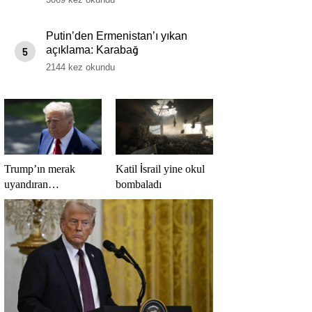
Putin’den Ermenistan’ı yıkan
açıklama: Karabağ
5
Azerbaycan’ın ayrılmaz bir
2144 kez okundu
parçasıdır!
Trump’ın merak
Katil İsrail yine okul
uyandıran
bombaladı
paylaşımının sağlık
sistemiyle ilgili
kararname olduğu
anlaşıldı