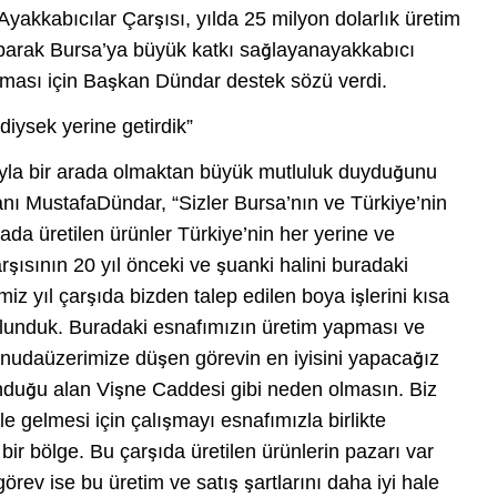
kkabıcılar Çarşısı, yılda 25 milyon dolarlık üretim
yaparak Bursa’ya büyük katkı sağlayanayakkabıcı
apması için Başkan Dündar destek sözü verdi.
diysek yerine getirdik”
ıyla bir arada olmaktan büyük mutluluk duyduğunu
ı MustafaDündar, “Sizler Bursa’nın ve Türkiye’nin
da üretilen ürünler Türkiye’nin her yerine ve
arşısının 20 yıl önceki ve şuanki halini buradaki
imiz yıl çarşıda bizden talep edilen boya işlerini kısa
lunduk. Buradaki esnafımızın üretim yapması ve
onudaüzerimize düşen görevin en iyisini yapacağız
unduğu alan Vişne Caddesi gibi neden olmasın. Biz
e gelmesi için çalışmayı esnafımızla birlikte
bir bölge. Bu çarşıda üretilen ürünlerin pazarı var
örev ise bu üretim ve satış şartlarını daha iyi hale