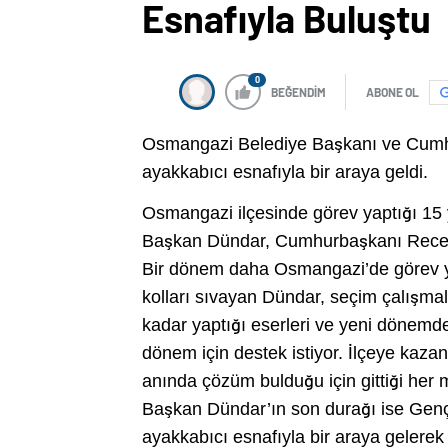
Esnafıyla Buluştu
0
BEĞENDİM
ABONE OL
Osmangazi Belediye Başkanı ve Cumhu
ayakkabıcı esnafıyla bir araya geldi.
Osmangazi ilçesinde görev yaptığı 15 
Başkan Dündar, Cumhurbaşkanı Recep T
Bir dönem daha Osmangazi’de görev ya
kolları sıvayan Dündar, seçim çalışma
kadar yaptığı eserleri ve yeni dönemd
dönem için destek istiyor. İlçeye kazan
anında çözüm bulduğu için gittiği her m
Başkan Dündar’ın son durağı ise Genç
ayakkabıcı esnafıyla bir araya gelerek k