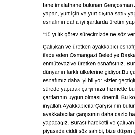
tane imalathane bulunan Gençosman Aya
yapan, yurt için ve yurt dışına satış 
esnafının daha iyi şartlarda üretim y
“15 yıllık görev sürecimizde ne söz ver
Çalışkan ve üretken ayakkabıcı esnaf
ifade eden Osmangazi Belediye Başkan
enmütevazive üretken esnafısınız. Bura
dünyanın farklı ülkelerine gidiyor.Bu ç
esnafımız daha iyi biliyor.Bizler geçtiğ
sürede yaparak çarşımıza hizmette bu
şartlarının uygun olması önemli. Bu k
inşallah.AyakkabıcılarÇarşısı’nın bul
ayakkabıcılar çarşısının daha cazip hal
yapacağız. Burası hareketli ve çalışan 
piyasada ciddi söz sahibi, bize düşen g