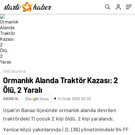
148 okunma
Ormanlık Alanda Traktör Kazası: 2
Ölü, 2 Yaralı
14 Ocak 2025 23:02
ABONE OL
News
Uşak’ın Banaz ilçesinde ormanlık alanda devrilen
traktördeki 1’i çocuk 2 kişi öldü, 2 kişi yaralandı.
Yenice köyü yakınlarında İ.D. (38) yönetimindeki 64 FF