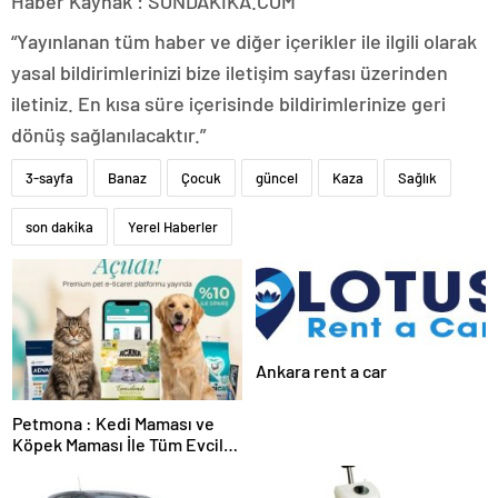
Haber Kaynak : SONDAKIKA.COM
“Yayınlanan tüm haber ve diğer içerikler ile ilgili olarak
yasal bildirimlerinizi bize iletişim sayfası üzerinden
iletiniz. En kısa süre içerisinde bildirimlerinize geri
dönüş sağlanılacaktır.”
3-sayfa
Banaz
Çocuk
güncel
Kaza
Sağlık
son dakika
Yerel Haberler
Ankara rent a car
Petmona : Kedi Maması ve
Köpek Maması İle Tüm Evcil
Hayvan Ürünleri